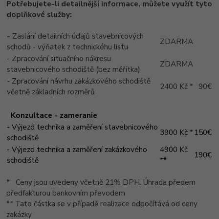
Potřebujete-li detailnější informace, můžete využít tyto
doplňkové služby:
-
Zaslání detailních údajů stavebnicových
ZDARMA
schodů - výňatek z technickéhu listu
- Zpracování situačního nákresu
ZDARMA
stavebnicového schodiště (bez měřítka)
- Zpracování návrhu zakázkového schodiště
2400 Kč *
90€
včetně základních rozměrů
Konzultace - zameranie
- Výjezd technika a zaměření stavebnicového
3900 Kč *
150€
schodiště
- Výjezd technika a zaměření zakázkového
4900 Kč
190€
schodiště
**
* Ceny jsou uvedeny včetně 21% DPH. Úhrada předem
předfakturou bankovním převodem
** Tato částka se v případě realizace odpočítává od ceny
zakázky