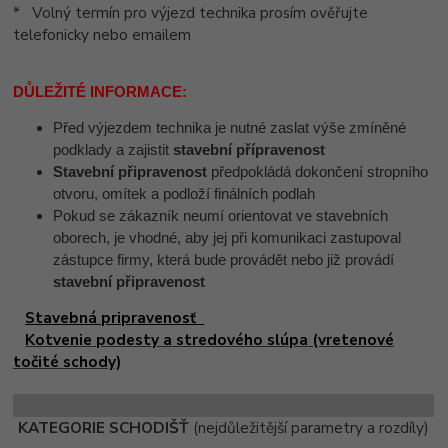
* Volný termín pro výjezd technika prosím ověřujte
telefonicky nebo emailem
DŮLEŽITÉ INFORMACE:
Před výjezdem technika je nutné zaslat výše zmíněné
podklady a zajistit
stavební přípravenost
Stavební připravenost
předpokládá dokončení stropního
otvoru
, omítek a podloží finálních podlah
Pokud se zákazník neumí orientovat ve stavebních
oborech, je vhodné, aby jej při komunikaci zastupoval
zástupce firmy, která bude provádět nebo již provádí
stavební připravenost
Stavebná pripravenosť
Kotvenie podesty a stredového slúpa (vretenové
točité schody)
KATEGORIE SCHODIŠŤ
(nejdůležitější parametry a rozdíly)