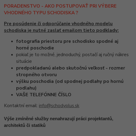
PORADENSTVO - AKO POSTUPOVAŤ PRI VÝBERE
VHODNÉHO TYPU SCHODISKA ?
Pre posúdenie či odporúčanie vhodného modelu
schodiska je nutné zaslať emailom tieto podklady:
fotografia priestoru pre schodisko spodné aj
horné poschodie
pokiaľ je to možné, jednoduchý, postačí aj ručný nákres
situácie
predpokladanú alebo skutočnú veľkosť - rozmer
stropného otvoru
výšku poschodia (od spodnej podlahy po hornú
podlahu)
VAŠE TELEFÓNNE ČÍSLO
Kontaktní email:
info@schodyplus.sk
Výše zmíněné služby nenahrazují práci projektantů,
architektů či statiků