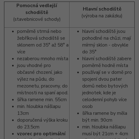
Pomocná vedlejší
Hlavní schodiště
schodiště
(výroba na zakázku)
(stavebnicové schody)
poměrně strmá nebo
hlavní schodiště jsou
žebříková schodiště se
pohodlné na chůzi, mají
sklonem od 35° až 58° a
mírrný sklon - obvykle
více
do 35°
nezaberou mnoho místa
hlavní schodiště zabere
jsou vhodné pro
poměrně hodně místa
občasné chození, jako
používají se v domě pro
výlez na půdu, do
spojení dvou pater
mezonetu, pracovny, do
domů nebo bytových
místnosti na spaní apod.
jednotek, kde je
šířka ramene min. 55cm
celodenní pohyb více
min. hloubka nášlapu
osob
13cm
šířka ramene by měla
doporučená výška kroku
být min. 90cm
do 23,5cm
min. hloubka nášlapu
vzorec pro optimální
musí být 21cm + 4cm