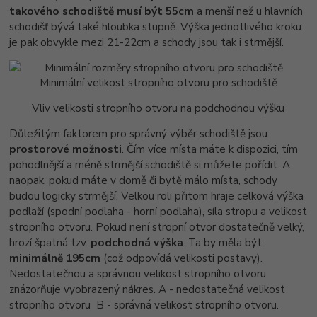
takového schodiště musí být 55cm
a menší než u hlavních
schodišť bývá také hloubka stupně. Výška jednotlivého kroku
je pak obvykle mezi 21-22cm a schody jsou tak i strmější.
Minimální velikost stropního otvoru pro schodiště
Vliv velikosti stropního otvoru na podchodnou výšku
Důležitým faktorem pro správný výběr schodiště jsou
prostorové možnosti
. Čím více místa máte k dispozici, tím
pohodlnější a méně strmější schodiště si můžete pořídit. A
naopak, pokud máte v domě či bytě málo místa, schody
budou logicky strmější. Velkou roli přitom hraje celková výška
podlaží (spodní podlaha - horní podlaha), síla stropu a velikost
stropního otvoru. Pokud není stropní otvor dostatečně velký,
hrozí špatná tzv.
podchodná výška
. Ta by měla být
minimálně 195cm
(což odpovídá velikosti postavy).
Nedostatečnou a správnou velikost stropního otvoru
znázorňuje vyobrazený nákres. A - nedostatečná velikost
stropního otvoru B - správná velikost stropního otvoru.