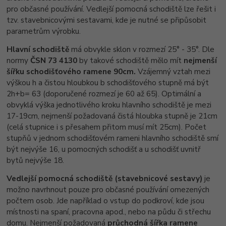
pro občasné používání. Vedlejší pomocná schodiště lze řešit i
tzv. stavebnicovými sestavami, kde je nutné se připůsobit
parametrům výrobku.
Hlavní schodiště
má obvykle sklon v rozmezí 25° - 35°. Dle
normy
ČSN 73 4130
by takové schodiště mělo mít
nejmenší
šířku schodišťového ramene 90cm.
Vzájemný vztah mezi
výškou h a čistou hloubkou b schodišťového stupně má být
2h+b= 63 (doporučené rozmezí je 60 až 65). Optimální a
obvyklá výška jednotlivého kroku hlavního schodiště je mezi
17-19cm, nejmenší požadovaná čistá hloubka stupně je 21cm
(celá stupnice i s přesahem přitom musí mít 25cm). Počet
stupňů v jednom schodišťovém rameni hlavního schodiště smí
být nejvýše 16, u pomocných schodišť a u schodišť uvnitř
bytů nejvýše 18.
Vedlejší pomocná schodiště (stavebnicové sestavy)
je
možno navrhnout pouze pro občasné používání omezených
počtem osob. Jde například o vstup do podkroví, kde jsou
místnosti na spaní, pracovna apod., nebo na půdu či střechu
domu. Nejmenší požadovaná
průchodná šířka ramene