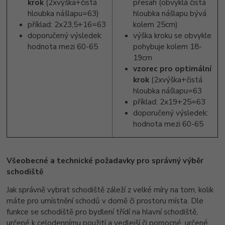
krok
(2xvýška+čistá
přesah (obvyklá čistá
hloubka nášlapu=63)
hloubka nášlapu bývá
příklad: 2x23,5+16=63
kolem 25cm)
doporučený výsledek:
výška kroku se obvykle
hodnota mezi 60-65
pohybuje kolem 18-
19cm
vzorec pro optimální
krok
(2xvýška+čistá
hloubka nášlapu=63
příklad: 2x19+25=63
doporučený výsledek:
hodnota mezi 60-65
Všeobecné a technické požadavky pro správný výběr
schodiště
Jak správně vybrat schodiště záleží z velké míry na tom, kolik
máte pro umístnění schodů v domě či prostoru místa. Dle
funkce se schodiště pro bydlení třídí na hlavní schodiště,
určené k celodennímu použití a vedlejší či pomocné, určené