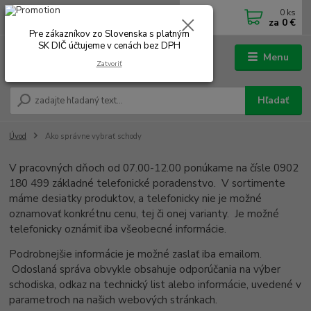
0
ks
0902 180 499
EUR
za
0 €
Po-Čt 7.00 - 16.00 hod. Pá 7.00 - 12.00 hod.
Pre zákazníkov zo Slovenska s platným
SK DIČ účtujeme v cenách bez DPH
Menu
Zatvoriť
Hľadať
Úvod
Ako správne vybrať schody
V pracovných dňoch od 07.00-12.00 ponúkame na čísle 0902
180 499 základné telefonické poradenstvo.
V sortimente
máme desiatky produktov, a telefonicky nie je možné
oznamovať konkrétnu cenu, tej či onej varianty.
Je možné
telefonicky oznámiť iba všeobecné informácie.
Podrobnejšie informácie je možné zaslať iba emailom.
Odoslaná správa obvykle obsahuje odporúčania na výber
schodiska, odkaz na technický list alebo informácie, uvedené v
parametroch na našich webových stránkach.