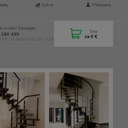
takty
Prihlásenie
EUR
e si rady? Zavolajte.
0
ks
 180 499
za
0 €
7.00 - 16.00 hod. Pá 7.00 - 12.00 hod.