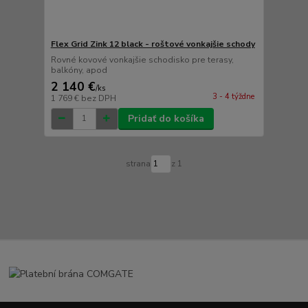
Flex Grid Zink 12 black - roštové vonkajšie schody
Rovné kovové vonkajšie schodisko pre terasy,
balkóny, apod
2 140 €
/
ks
3 - 4 týždne
1 769 €
bez DPH
Pridať do košíka
strana
z 1