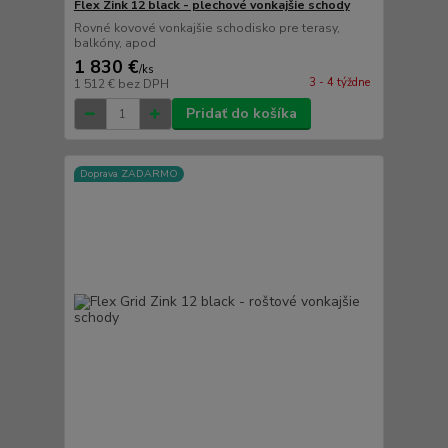
Flex Zink 12 black - plechové vonkajšie schody
Rovné kovové vonkajšie schodisko pre terasy,
balkóny, apod
1 830 €
/
ks
3 - 4 týždne
1 512 €
bez DPH
Pridať do košíka
Doprava ZADARMO