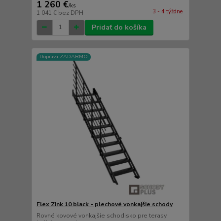
1 260 €
/
ks
3 - 4 týždne
1 041 €
bez DPH
Pridať do košíka
Doprava ZADARMO
Flex Zink 10 black - plechové vonkajšie schody
Rovné kovové vonkajšie schodisko pre terasy,