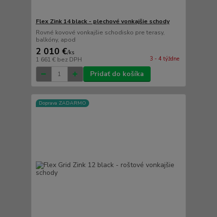
Flex Zink 14 black - plechové vonkajšie schody
Rovné kovové vonkajšie schodisko pre terasy,
balkóny, apod
2 010 €
/
ks
3 - 4 týždne
1 661 €
bez DPH
Pridať do košíka
Doprava ZADARMO