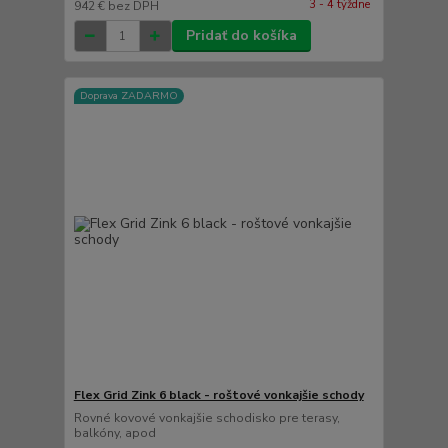
3 - 4 týždne
942 €
bez DPH
Pridať do košíka
Doprava ZADARMO
Flex Grid Zink 6 black - roštové vonkajšie schody
Rovné kovové vonkajšie schodisko pre terasy,
balkóny, apod