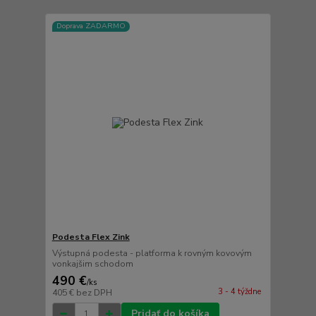
Doprava ZADARMO
Podesta Flex Zink
Výstupná podesta - platforma k rovným kovovým
vonkajšim schodom
490 €
/
ks
3 - 4 týždne
405 €
bez DPH
Pridať do košíka