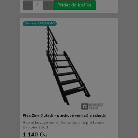
Pridať do košíka
Doprava ZADARMO
Flex Zink 6 black - plechové vonkajšie schody
Rovné kovové vonkajšie schodisko pre terasy,
balkóny, apod
1 140 €
/
ks