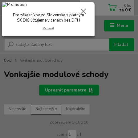
0
ks
0902 180 499
EUR
za
0 €
Po-Čt 7.00 - 16.00 hod. Pá 7.00 - 12.00 hod.
Pre zákazníkov zo Slovenska s platným
SK DIČ účtujeme v cenách bez DPH
Menu
Zatvoriť
Hľadať
Úvod
Vonkajšie modulové schody
Vonkajšie modulové schody
Upresniť parametre
Najnovšie
Najlacnejšie
Najdrahšie
Zobrazujem 1-10 z 10
strana
z 1