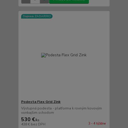
Doprava ZADARMO
Podesta Flex Grid Zink
Výstupná podesta - platforma k rovným kovovým
vonkajšim schodom
530 €
/
ks
3 - 4 týždne
438 €
bez DPH