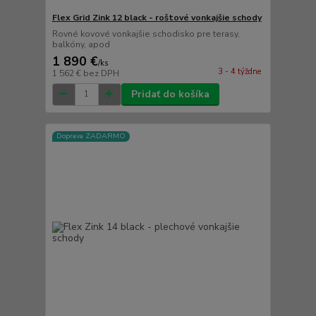
Flex Grid Zink 12 black - roštové vonkajšie schody
Rovné kovové vonkajšie schodisko pre terasy,
balkóny, apod
1 890 €
/
ks
3 - 4 týždne
1 562 €
bez DPH
Pridať do košíka
Doprava ZADARMO