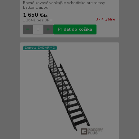
Rovné kovové vonkajšie schodisko pre terasy,
balkóny, apod
1 650 €
/
ks
3 - 4 týždne
1 364 €
bez DPH
Pridať do košíka
Doprava ZADARMO