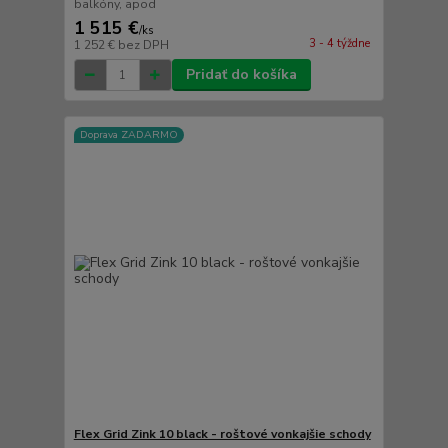
balkóny, apod
1 515 €
/
ks
3 - 4 týždne
1 252 €
bez DPH
Pridať do košíka
Doprava ZADARMO
Flex Grid Zink 10 black - roštové vonkajšie schody