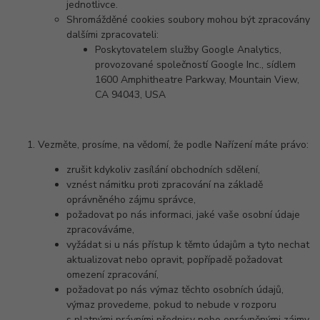
jednotlivce.
Shromážděné cookies soubory mohou být zpracovány
dalšími zpracovateli:
Poskytovatelem služby Google Analytics,
provozované společností Google Inc., sídlem
1600 Amphitheatre Parkway, Mountain View,
CA 94043, USA
Vezměte, prosíme, na vědomí, že podle Nařízení máte právo:
zrušit kdykoliv zasílání obchodních sdělení,
vznést námitku proti zpracování na základě
oprávněného zájmu správce,
požadovat po nás informaci, jaké vaše osobní údaje
zpracováváme,
vyžádat si u nás přístup k těmto údajům a tyto nechat
aktualizovat nebo opravit, popřípadě požadovat
omezení zpracování,
požadovat po nás výmaz těchto osobních údajů,
výmaz provedeme, pokud to nebude v rozporu
s platnými právními předpisy nebo oprávněnými zájmy