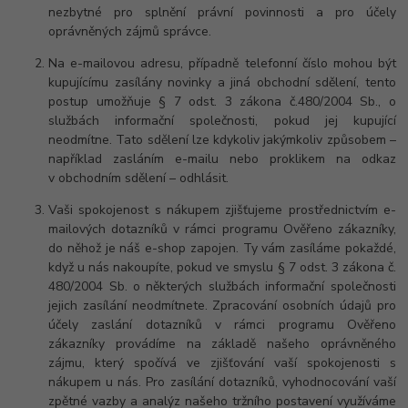
nezbytné pro splnění právní povinnosti a pro účely
oprávněných zájmů správce.
Na e-mailovou adresu, případně telefonní číslo mohou být
kupujícímu zasílány novinky a jiná obchodní sdělení, tento
postup umožňuje § 7 odst. 3 zákona č.480/2004 Sb., o
službách informační společnosti, pokud jej kupující
neodmítne. Tato sdělení lze kdykoliv jakýmkoliv způsobem –
například zasláním e-mailu nebo proklikem na odkaz
v obchodním sdělení – odhlásit.
Vaši spokojenost s nákupem zjišťujeme prostřednictvím e-
mailových dotazníků v rámci programu Ověřeno zákazníky,
do něhož je náš e-shop zapojen. Ty vám zasíláme pokaždé,
když u nás nakoupíte, pokud ve smyslu § 7 odst. 3 zákona č.
480/2004 Sb. o některých službách informační společnosti
jejich zasílání neodmítnete. Zpracování osobních údajů pro
účely zaslání dotazníků v rámci programu Ověřeno
zákazníky provádíme na základě našeho oprávněného
zájmu, který spočívá ve zjišťování vaší spokojenosti s
nákupem u nás. Pro zasílání dotazníků, vyhodnocování vaší
zpětné vazby a analýz našeho tržního postavení využíváme