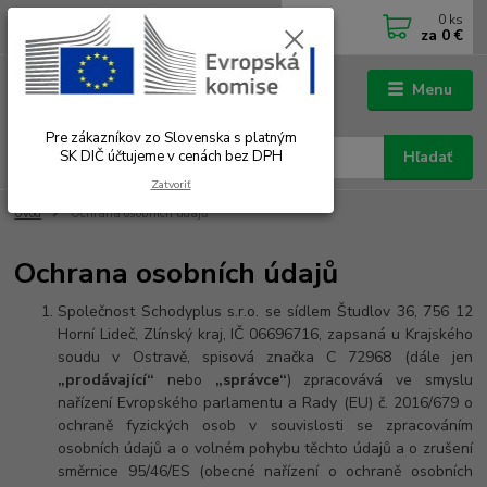
0
ks
0902 180 499
EUR
za
0 €
Po-Čt 7.00 - 16.00 hod. Pá 7.00 - 12.00 hod.
Menu
Pre zákazníkov zo Slovenska s platným
SK DIČ účtujeme v cenách bez DPH
Hľadať
Zatvoriť
Úvod
Ochrana osobních údajů
Ochrana osobních údajů
Společnost Schodyplus s.r.o. se sídlem Študlov 36, 756 12
Horní Lideč, Zlínský kraj, IČ 06696716, zapsaná u Krajského
soudu v Ostravě, spisová značka C 72968 (dále jen
„prodávající“
nebo
„správce“
) zpracovává ve smyslu
nařízení Evropského parlamentu a Rady (EU) č. 2016/679 o
ochraně fyzických osob v souvislosti se zpracováním
osobních údajů a o volném pohybu těchto údajů a o zrušení
směrnice 95/46/ES (obecné nařízení o ochraně osobních