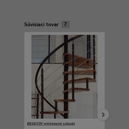
Súvisiaci tovar
7
BESKYDY vretenové schody
BESKYDY 13