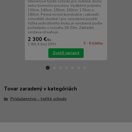
Interiérové točité schody pro rodinné domy
Interiérové 
nebo komerční prostory. Vyráběné průměry
nebo komerčn
130cm, 140cm, 150cm, 160cm, 170cm a
zakázku v p
180cm. Pevná nosná konstrukce i zábradlí,
160cm, 170c
schodiště vhodné i pro celodenní použití.
konstrukce i 
Výška jednotlivého kroku je vyrobená podle
celodenní po
požadavku v rozsahu 18-23m. Základní
je vyrobená 
sestava obsahuje...
23m. Zákla...
2 300 €
2 300 €
/
ks
/
k
5 - 6 týždňov
1 901 €
bez DPH
1 901 €
bez 
Zvoliť variant
Tovar zaradený v kategóriách
Príslušenstvo - točité schody