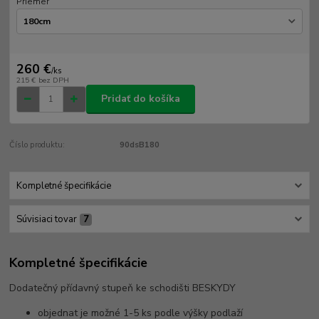
Priemer
260 €
/
ks
215 €
bez DPH
Pridať do košíka
Číslo produktu:
90dsB180
Kompletné špecifikácie
Súvisiaci tovar
7
Kompletné špecifikácie
Dodatečný přídavný stupeň ke schodišti BESKYDY
objednat je možné 1-5 ks podle výšky podlaží