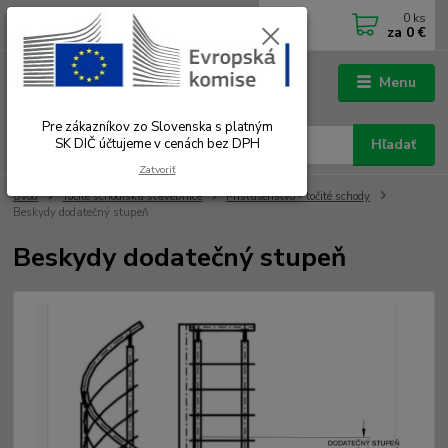
0
ks
0902 180 499
EUR
za
0 €
Po-Čt 7.00 - 16.00 hod. Pá 7.00 - 12.00 hod.
Menu
Pre zákazníkov zo Slovenska s platným
SK DIČ účtujeme v cenách bez DPH
Hľadať
Zatvoriť
Úvod
Točité schodiská stavebnice
Príslušenstvo - točité schody
Beskydy dodatečný stupeň
Beskydy dodatečný stupeň