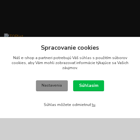
Spracovanie cookies
Kontakty
Náš e-shop a partneri potrebujú Váš
súhlas
s použitím súborov
cookies, aby Vám mohli zobrazovať informácie týkajúce sa Vašich
záujmov.
Stanislav Fuks
0902 180 499
Po-Čt 7.00 - 16.00 hod. Pá 7.00 - 12.00 hod.
Súhlasím
Nastavenia
info@schodyplus.sk
Súhlas môžete odmietnuť
tu
.