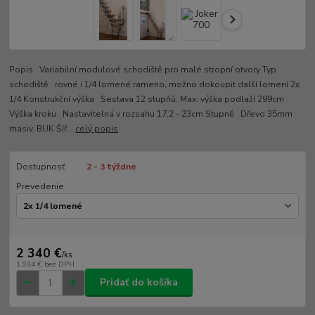
Popis Variabilní modulové schodiště pro malé stropní otvory Typ
schodiště rovné i 1/4 lomené rameno, možno dokoupit další lomení 2x
1/4 Konstrukční výška Sestava 12 stupňů. Max. výška podlaží 299cm
Výška kroku Nastavitelná v rozsahu 17,2 - 23cm Stupně Dřevo 35mm
masiv, BUK Šíř...
celý popis
Dostupnosť
2 - 3 týždne
Prevedenie
2 340 €
/
ks
1 934 €
bez DPH
Pridať do košíka