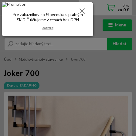
0
ks
0902 180 499
EUR
za
0 €
Po-Čt 7.00 - 16.00 hod. Pá 7.00 - 12.00 hod.
Pre zákazníkov zo Slovenska s platným
SK DIČ účtujeme v cenách bez DPH
Menu
Zatvoriť
Hľadať
Úvod
Modulové schody stavebnice
Joker 700
Joker 700
Doprava ZADARMO