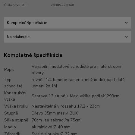
Číslo produktu:
29305+29340
Kompletné špecifikácie
Na stiahnutie
Kompletné špecifikácie
Variabilní modulové schodiště pro malé stropní
Popis
otvory
Typ
rovné i 1/4 lomené rameno, možno dokoupit další
schodiště
lomení 2x 1/4
Konstrukční
Sestava 12 stupňů. Max. výška podlaží 299cm
výška
Výška kroku
Nastavitelná v rozsahu 17,2 - 23cm
Stupně
Dřevo 35mm masiv, BUK
Šířka stupně
70cm (se zábradlím 75cm)
Madlo
aluminiové Ø 40 mm
Zábradlí
Svislé sloupky Ø 22 mm