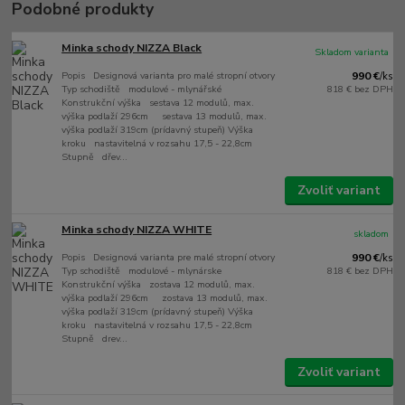
Podobné produkty
Minka schody NIZZA Black
Skladom varianta
Popis Designová varianta pro malé stropní otvory
990 €
/
ks
Typ schodiště modulové - mlynářské
818 €
bez DPH
Konstrukční výška sestava 12 modulů, max.
výška podlaží 296cm sestava 13 modulů, max.
výška podlaží 319cm (prídavný stupeň) Výška
kroku nastavitelná v rozsahu 17,5 - 22,8cm
Stupně dřev...
Zvoliť variant
Minka schody NIZZA WHITE
skladom
Popis Designová varianta pre malé stropní otvory
990 €
/
ks
Typ schodiště modulové - mlynárske
818 €
bez DPH
Konstrukční výška zostava 12 modulů, max.
výška podlaží 296cm zostava 13 modulů, max.
výška podlaží 319cm (prídavný stupeň) Výška
kroku nastavitelná v rozsahu 17,5 - 22,8cm
Stupně drev...
Zvoliť variant