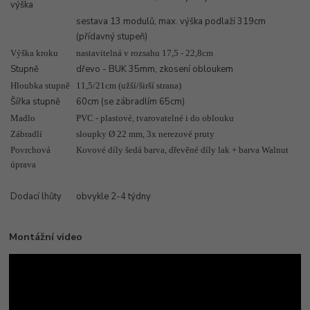
výška
sestava 13 modulů, max. výška podlaží 319cm
(přídavný stupeň)
Výška kroku
nastavitelná v rozsahu 17,5 - 22,8cm
Stupně
dřevo - BUK 35mm, zkosení obloukem
Hloubka stupně
11,5/21cm (užší/širší strana)
Šířka stupně
60cm (se zábradlím 65cm)
Madlo
PVC - plastové, tvarovatelné i do oblouku
Zábradlí
sloupky Ø 22 mm, 3x nerezové pruty
Povrchová
Kovové díly šedá barva, dřevěné díly lak + barva Walnut
úprava
Dodací lhůty
obvykle 2-4 týdny
Montážní video