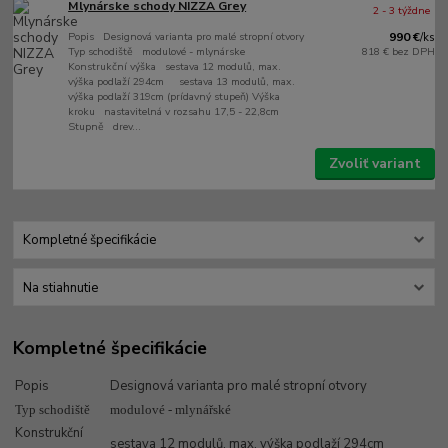
Mlynárske schody NIZZA Grey
2 - 3 týždne
Popis Designová varianta pro malé stropní otvory
990 €
/
ks
Typ schodiště modulové - mlynárske
818 €
bez DPH
Konstrukční výška sestava 12 modulů, max.
výška podlaží 294cm sestava 13 modulů, max.
výška podlaží 319cm (prídavný stupeň) Výška
kroku nastavitelná v rozsahu 17,5 - 22,8cm
Stupně drev...
Zvoliť variant
Kompletné špecifikácie
Na stiahnutie
Kompletné špecifikácie
Popis
Designová varianta pro malé stropní otvory
Typ schodiště
modulové - mlynářské
Konstrukční
sestava 12 modulů, max. výška podlaží 294cm