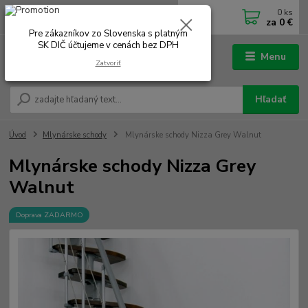
0
ks
0902 180 499
EUR
za
0 €
Po-Čt 7.00 - 16.00 hod. Pá 7.00 - 12.00 hod.
Pre zákazníkov zo Slovenska s platným
SK DIČ účtujeme v cenách bez DPH
Menu
Zatvoriť
Hľadať
Úvod
Mlynárske schody
Mlynárske schody Nizza Grey Walnut
Mlynárske schody Nizza Grey
Walnut
Doprava ZADARMO