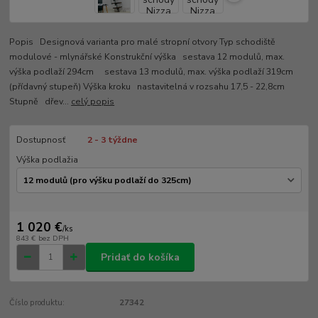
Popis Designová varianta pro malé stropní otvory Typ schodiště
modulové - mlynářské Konstrukční výška sestava 12 modulů, max.
výška podlaží 294cm sestava 13 modulů, max. výška podlaží 319cm
(přídavný stupeň) Výška kroku nastavitelná v rozsahu 17,5 - 22,8cm
Stupně dřev...
celý popis
Dostupnosť
2 - 3 týždne
Výška podlažia
1 020 €
/
ks
843 €
bez DPH
Pridať do košíka
Číslo produktu:
27342