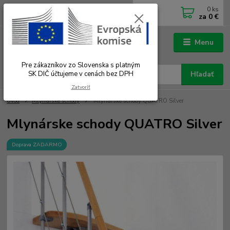
0
ks
0902 180 499
EUR
za
0 €
Po-Čt 7.00 - 16.00 hod. Pá 7.00 - 12.00 hod.
Menu
Pre zákazníkov zo Slovenska s platným
SK DIČ účtujeme v cenách bez DPH
Hľadať
Zatvoriť
Úvod
Mlynárske schody
Mlynárske schody QUATRO Silver
Mlynárske schody QUATRO Silver
Doprava ZADARMO