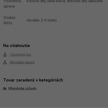
Povrchová
Kovové díly šedá barva, dřevěné díly lakované
úprava
Dodací
obvykle 2-4 týdny
lhůty
Na stiahnutie
Technický list
Montážní návod
Tovar zaradený v kategóriách
Mlynárske schody