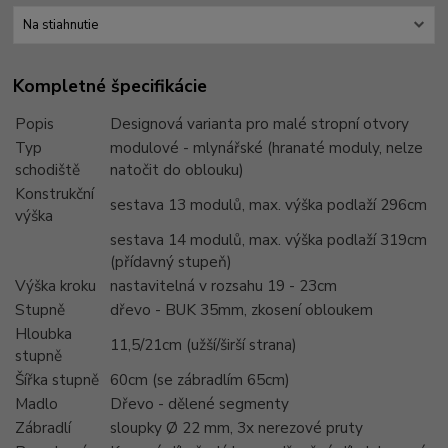
Na stiahnutie
Kompletné špecifikácie
Popis
Designová varianta pro malé stropní otvory
Typ
modulové - mlynářské (hranaté moduly, nelze
schodiště
natočit do oblouku)
Konstrukční
sestava 13 modulů, max. výška podlaží 296cm
výška
sestava 14 modulů, max. výška podlaží 319cm
(přídavný stupeň)
Výška kroku
nastavitelná v rozsahu 19 - 23cm
Stupně
dřevo - BUK 35mm, zkosení obloukem
Hloubka
11,5/21cm (užší/širší strana)
stupně
Šířka stupně
60cm (se zábradlím 65cm)
Madlo
Dřevo - dělené segmenty
Zábradlí
sloupky Ø 22 mm, 3x nerezové pruty