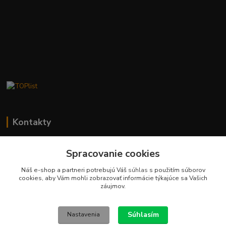
Kontakty
Stanislav Fuks
Spracovanie cookies
0902 180 499
Po-Čt 7.00 - 16.00 hod. Pá 7.00 - 12.00 hod.
Náš e-shop a partneri potrebujú Váš
súhlas
s použitím súborov
cookies, aby Vám mohli zobrazovať informácie týkajúce sa Vašich
info@schodyplus.sk
záujmov.
Súhlasím
Nastavenia