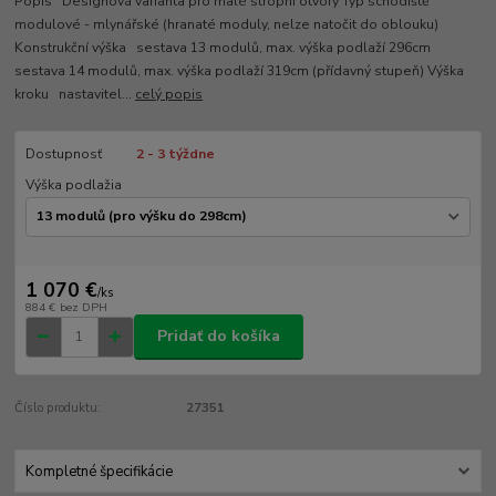
Popis Designová varianta pro malé stropní otvory Typ schodiště
modulové - mlynářské (hranaté moduly, nelze natočit do oblouku)
Konstrukční výška sestava 13 modulů, max. výška podlaží 296cm
sestava 14 modulů, max. výška podlaží 319cm (přídavný stupeň) Výška
kroku nastavitel...
celý popis
Dostupnosť
2 - 3 týždne
Výška podlažia
1 070 €
/
ks
884 €
bez DPH
Pridať do košíka
Číslo produktu:
27351
Kompletné špecifikácie