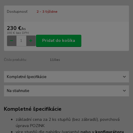
Dostupnosť
2 - 3 týždne
230 €
/
ks
190 €
bez DPH
Pridať do košíka
Číslo produktu:
110as
Kompletné špecifikácie
Na stiahnutie
Kompletné špecifikácie
základní cena za 2 ks stupňů (bez zábradlí), povrchová
úprava POZINK
více stupňů dle nabídky (varianty)
nebo v
konfigurátoru