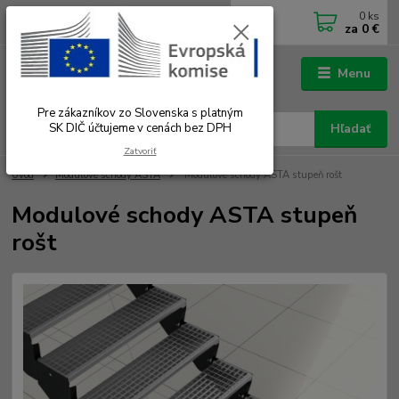
0
ks
0902 180 499
EUR
za
0 €
Po-Čt 7.00 - 16.00 hod. Pá 7.00 - 12.00 hod.
Menu
Pre zákazníkov zo Slovenska s platným
SK DIČ účtujeme v cenách bez DPH
Hľadať
Zatvoriť
Úvod
Modulové schody ASTA
Modulové schody ASTA stupeň rošt
Modulové schody ASTA stupeň
rošt