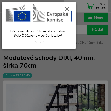
0
ks
0902 180 499
EUR
za
0 €
Po-Čt 7.00 - 16.00 hod. Pá 7.00 - 12.00 hod.
Menu
Hľadať
Pre zákazníkov zo Slovenska s platným
SK DIČ účtujeme v cenách bez DPH
Zatvoriť
Úvod
Modulové schody stavebnice
Modulové schody DIXI, 40mm, šírka
70cm
Modulové schody DIXI, 40mm,
šírka 70cm
Doprava ZADARMO