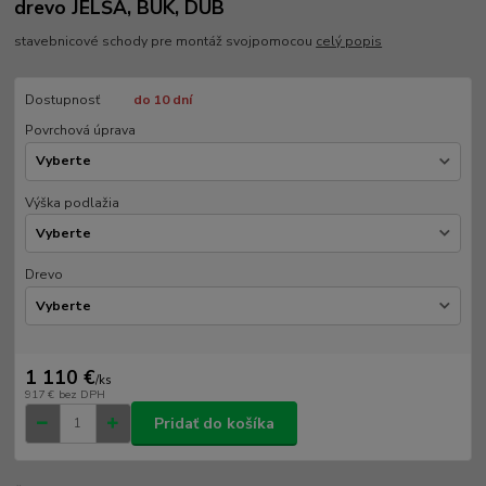
drevo JELŠA, BUK, DUB
stavebnicové schody pre montáž svojpomocou
celý popis
Dostupnosť
do 10 dní
Povrchová úprava
Výška podlažia
Drevo
1 110 €
/
ks
917 €
bez DPH
Pridať do košíka