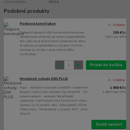
Číslo produktu:
85010
Podobné produkty
Podpora konstrukce
3 - 4 týždne
Podperný pomocný stĺp nosnej konštrukcie pre
155 €
/
ks
stavebnicové schodisko Je vhodný predovšetkým
128 €
bez DPH
tam, kde nie je možné kotviť schodisko do steny.
Je výškovo prispôsobiteľný v rozsahu 72-93cm,
montuje sa zhruba v prvej tretine dĺžky
konštrukcie.
Pridať do košíka
Modulové schody DIXI PLUS
2 - 3 týždne
Popis Variabilní modulové schodiště v moderním
1 800 €
/
ks
designu s příznivým sklonem Typ schodiště 1/4
1 488 €
bez DPH
lomené rameno - sestavení dle příkladů
uvedených v technickém listu Konstrukční výška
Sestavy 11-13 stupňů. Max. výška podlaží 322cm
Výška kroku Nastavitelná v rozsahu 18,5 - 23cm
Stupně ...
Zvoliť variant