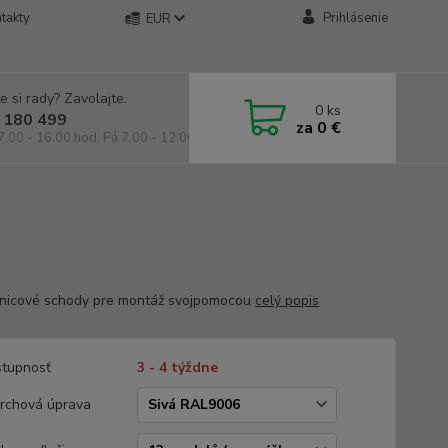
takty
Prihlásenie
EUR
e si rady? Zavolajte.
0
ks
 180 499
za
0 €
7.00 - 16.00 hod. Pá 7.00 - 12.00 hod.
nicové schody pre montáž svojpomocou
celý popis
tupnosť
3 - 4 týždne
rchová úprava