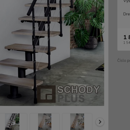
Výš
Dre
1 
1 5
Číslo p