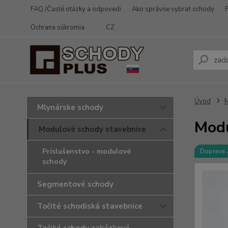
FAQ /Časté otázky a odpovedi
Ako správne vybrať schody
Ochrana súkromia
CZ
Úvod
M
Mlynárske schody
Modu
Modulové schody stavebnice
Príslušenstvo - modulové
Doprava
schody
Segmentové schody
Točité schodiská stavebnice