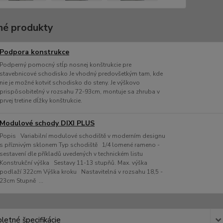
é produkty
Podpora konstrukce
Podperný pomocný stĺp nosnej konštrukcie pre
stavebnicové schodisko Je vhodný predovšetkým tam, kde
nie je možné kotviť schodisko do steny. Je výškovo
prispôsobiteľný v rozsahu 72-93cm, montuje sa zhruba v
prvej tretine dĺžky konštrukcie.
Modulové schody DIXI PLUS
Popis Variabilní modulové schodiště v moderním designu
s příznivým sklonem Typ schodiště 1/4 lomené rameno -
sestavení dle příkladů uvedených v technickém listu
Konstrukční výška Sestavy 11-13 stupňů. Max. výška
podlaží 322cm Výška kroku Nastavitelná v rozsahu 18,5 -
23cm Stupně ...
etné špecifikácie