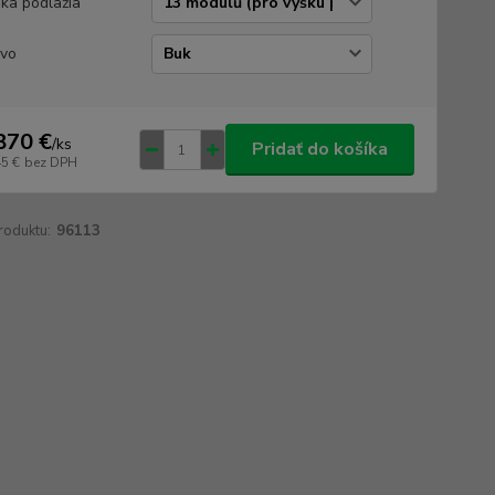
ka podlažia
vo
870 €
/
ks
Pridať do košíka
45 €
bez DPH
roduktu:
96113