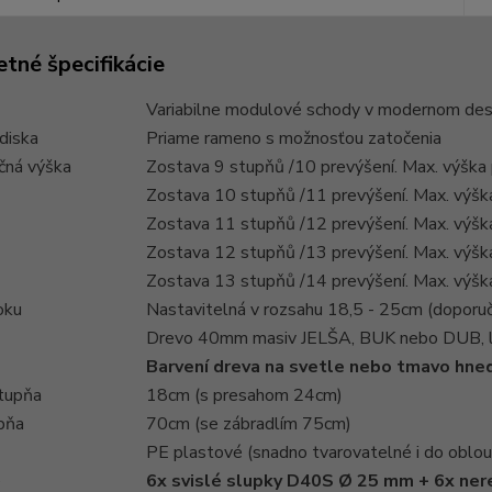
tné špecifikácie
Variabilne modulové schody v modernom de
diska
Priame rameno s možnosťou zatočenia
čná výška
Zostava 9 stupňů /10 prevýšení. Max. výška
Zostava 10 stupňů /11 prevýšení. Max. výš
Zostava 11 stupňů /12 prevýšení. Max. výš
Zostava 12 stupňů /13 prevýšení. Max. výš
Zostava 13 stupňů /14 prevýšení. Max. výš
oku
Nastavitelná v rozsahu 18,5 - 25cm (dopor
Drevo 40mm masiv JELŠA, BUK nebo DUB, 
Barvení dreva na svetle nebo tmavo hn
tupňa
18cm (s presahom 24cm)
upňa
70cm (se zábradlím 75cm)
PE plastové (snadno tvarovatelné i do oblou
e
6x svislé slupky D40S Ø 25 mm + 6x ner