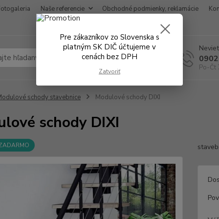
Fotogaleria
Naše referencie
Obchodné podmienky, reklamácie
Kon
Pre zákazníkov zo Slovenska s
platným SK DIČ účtujeme v
Neviet
cenách bez DPH
Hľadať
0902
Po-Čt 
Zatvoriť
odulové schody stavebnice
Modulové schody DIXI
lové schody DIXI
 ZADARMO
staveb
Dos
Pov