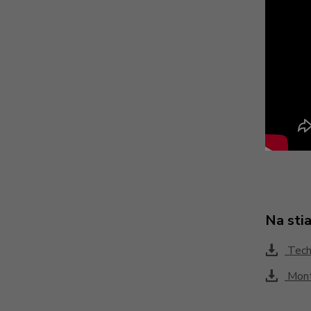
Na sti
Techn
Montá