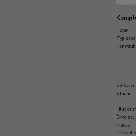
Komple
Popis
Typ scho
Konstruk
Výška kr
Stupně
Hlubka s
Šírka st
Madlo
Zábradli