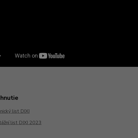
ahnutie
ický list DIXI
žní list DIXI 2023