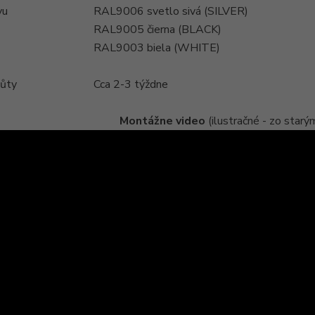
vu
RAL9006 svetlo sivá (SILVER)
RAL9005 čierna (BLACK)
RAL9003 biela (WHITE)
hůty
Cca 2-3 týždne
Montážne video
(ilustračné - zo star