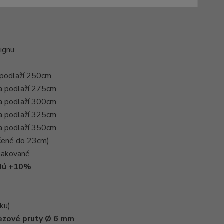
signu
 podlaží 250cm
ka podlaží 275cm
ka podlaží 300cm
ka podlaží 325cm
ka podlaží 350cm
učené do 23cm)
lakované
edú +10%
ku)
ezové pruty Ø 6 mm