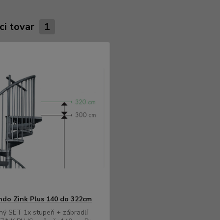
ci tovar
1
do Zink Plus 140 do 322cm
ný SET 1x stupeň + zábradlí