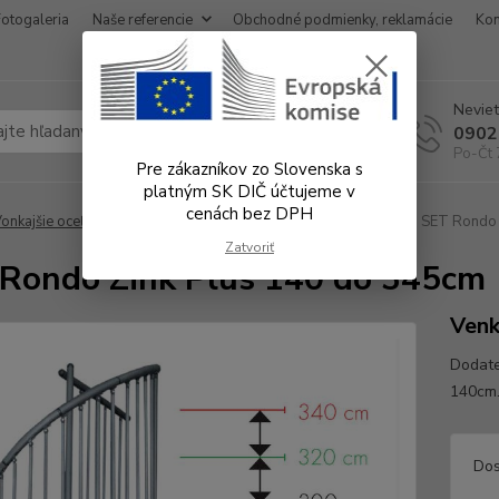
Fotogaleria
Naše referencie
Obchodné podmienky, reklamácie
Kon
Neviet
Hľadať
0902
Po-Čt 
Pre zákazníkov zo Slovenska s
platným SK DIČ účtujeme v
cenách bez DPH
onkajšie oceľové schody
Dodatočné stupňe a zábradlie
SET Rondo 
Zatvoriť
Rondo Zink Plus 140 do 345cm
Venk
Dodate
140cm.
Dos