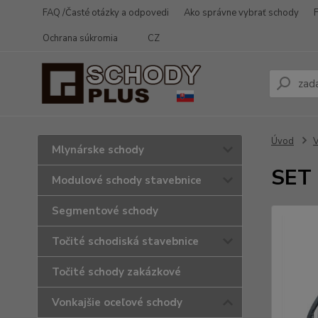
FAQ /Časté otázky a odpovedi
Ako správne vybrať schody
Ochrana súkromia
CZ
Úvod
V
Mlynárske schody
SET 
Modulové schody stavebnice
Segmentové schody
Točité schodiská stavebnice
Točité schody zakázkové
Vonkajšie oceľové schody