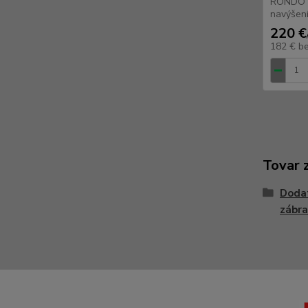
RONDO Z
navýšení
220 €
182 €
b
Tovar 
Doda
zábra