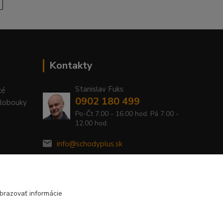
Kontakty
Stanislav Fuks
ké
0902 180 499
Klobouky
Po-Čt 7.00 - 16.00 hod. Pá 7.00 -
12.00 hod.
info@schodyplus.sk
brazovať informácie