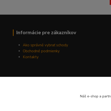
Informácie pre zákazníkov
Ako správně vybrať schody
Obchodné podmienky
Kontakty
Náš e-shop a partn