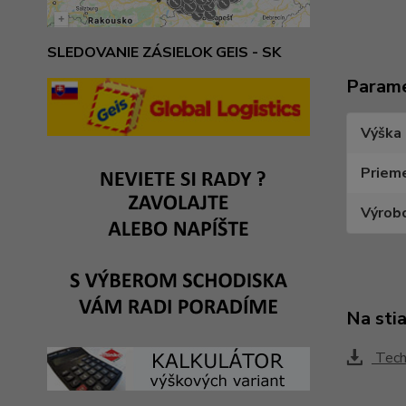
SLEDOVANIE ZÁSIELOK GEIS - SK
Param
Výška 
Priem
Výrob
Na sti
Techn