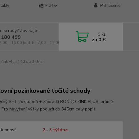
takty
Prihlásenie
EUR
e si rady? Zavolajte.
0
ks
 180 499
za
0 €
7.00 - 16.00 hod. Pá 7.00 - 12.00 hod.
Zink Plus 140 do 345cm
ovní pozinkované točité schody
čný SET 2x stupeň + zábradlí RONDO ZINK PLUS, průměr
 Pro navýšení výšky podlaží do 345cm
celý popis
tupnosť
2 - 3 týždne