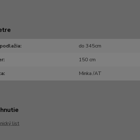
etre
podlažia
do 345cm
er
150 cm
ca
Minka /AT
ahnutie
ický list