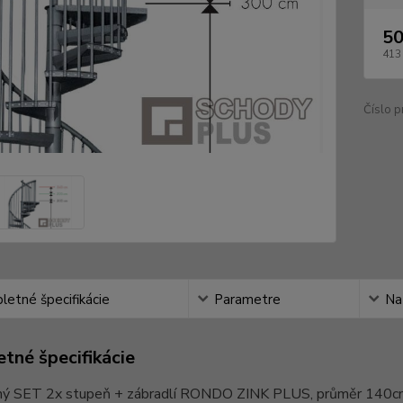
50
413
Číslo p
etné špecifikácie
Parametre
Na
tné špecifikácie
ý SET 2x stupeň + zábradlí RONDO ZINK PLUS, průměr 140cm.