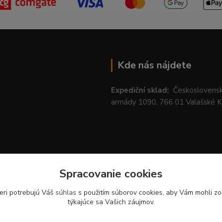
Kde nás nájdete
Expediční sklad:
Českoslovens
armády 1090, 766 01 Valašské 
Spracovanie cookies
eri potrebujú Váš
súhlas
s použitím súborov cookies, aby Vám mohli zo
týkajúce sa Vašich záujmov.