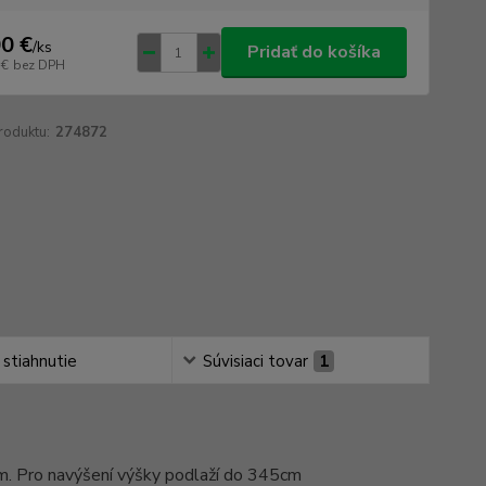
0 €
/
ks
Pridať do košíka
 €
bez DPH
roduktu:
274872
 stiahnutie
Súvisiaci tovar
1
 Pro navýšení výšky podlaží do 345cm