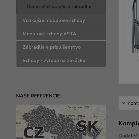
Dodatočné stupňe a zábradlie
Vonkajšie modulové schody
Modulové schody ASTA
Zábradlie a príslušenstvo
Schody - výroba na zakázku
NAŠE REFERENCIE
Kompl
Komple
Dodatečn