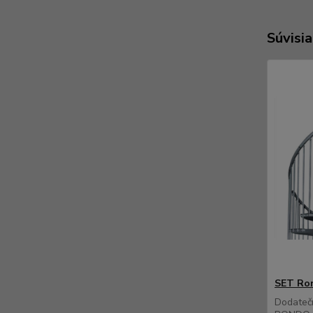
Súvisia
SET Ron
Dodateč