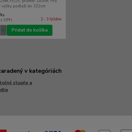
INK PLUS, průměr 140cm. Pro
 výšky podlaží do 322cm
/
ks
2 - 3 týždne
ez DPH
Pridať do košíka
zaradený v kategóriách
točné stupňe a
dlie