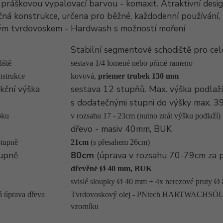
práškovou vypalovací barvou - komaxit. Atraktivní design
čná konstrukce, určena pro běžné, každodenní používání
ým tvrdovoskem - Hardwash s možností moření
Stabilní segmentové schodiště pro celo
iště
sestava 1/4 lomené nebo přímé rameno
nstrukce
kovová,
priemer trubek 130 mm
kční výška
sestava 12 stupňů. Max. výška podla
s dodatečnými stupni do výšky max.
oku
v rozsahu 17 - 23cm (nutno znát výšku podlaží)
dřevo - masiv 40mm, BUK
stupně
21cm
(s přesahem 26cm)
tupně
80cm
(úprava v rozsahu 70-79cm za 
dřevěné Ø 40 mm, BUK
svislé sloupky Ø 40 mm + 4x nerezové pruty Ø
 úprava dřeva
Tvrdovoskový olej - PNtech HARTWACHSÖL nat
vzorníku