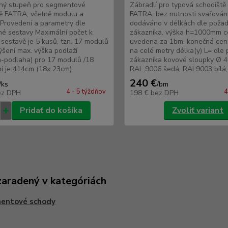
ný stupeň pro segmentové
Zábradlí pro typová schodišt
ě FATRA, včetně modulu a
FATRA, bez nutnosti svařování
 Provedení a parametry dle
dodáváno v délkách dle poža
é sestavy Maximální počet k
zákazníka. výška h=1000mm c
 sestavě je 5 kusů, tzn. 17 modulů
uvedena za 1bm, konečná cena
ýšení max. výška podlaží
na celé metry délka(y) L= dle
-podlaha) pro 17 modulů /18
zákazníka kovové sloupky Ø 
í je 414cm (18x 23cm)
RAL 9006 šedá, RAL9003 bílá, 
240 €
/
ks
/
bm
4 - 5 týždňov
4
ez DPH
198 €
bez DPH
Pridať do košíka
Zvoliť variant
zaradený v kategóriách
entové schody