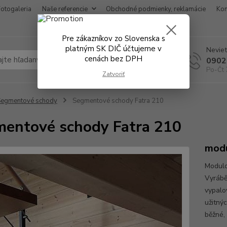
Fotogaleria
Naše referencie
Obchodné podmienky, reklamácie
Kon
Pre zákazníkov zo Slovenska s
platným SK DIČ účtujeme v
Neviet
cenách bez DPH
Hľadať
0902
Po-Čt 
Zatvoriť
Segmentové schody
Segmentové schody Fatra 210
entové schody Fatra 210
modu
Modulo
Vyrábě
vypalov
užitný
běžné,