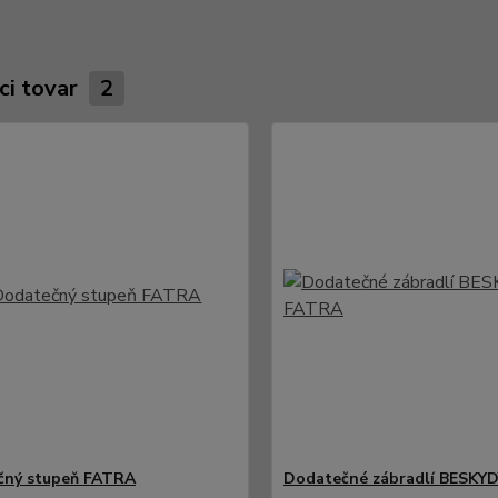
ci tovar
2
čný stupeň FATRA
Dodatečné zábradlí BESKY