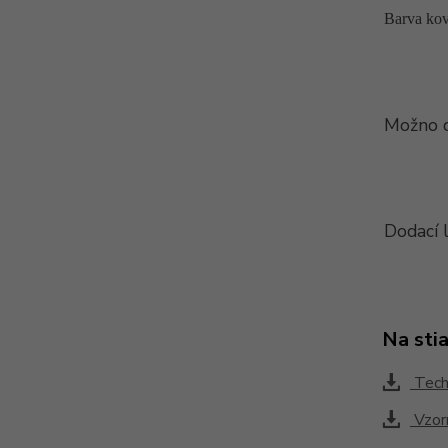
Barva ko
Možno d
Dodací 
Na sti
Techn
Vzorn