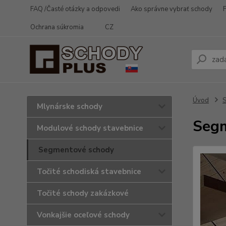
FAQ /Časté otázky a odpovedi
Ako správne vybrať schody
Ochrana súkromia
CZ
Úvod
Mlynárske schody
Segm
Modulové schody stavebnice
Segmentové schody
Točité schodiská stavebnice
Točité schody zakázkové
Vonkajšie oceľové schody