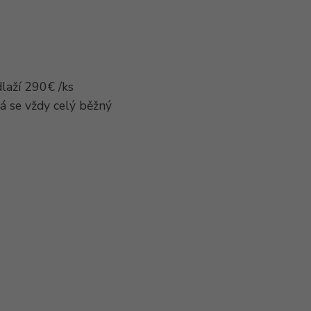
laží 290€ /ks
á se vždy celý běžný