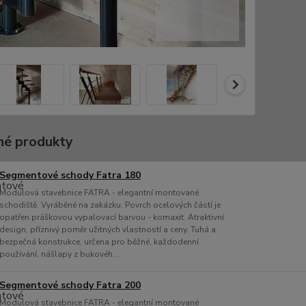
é produkty
Segmentové schody Fatra 180
Modulová stavebnice FATRA - elegantní montované
schodiště. Vyráběné na zakázku. Povrch ocelových částí je
opatřen práškovou vypalovací barvou - komaxit. Atraktivní
design, příznivý poměr užitných vlastností a ceny. Tuhá a
bezpečná konstrukce, určena pro běžné, každodenní
používání, nášlapy z bukovéh...
Segmentové schody Fatra 200
Modulová stavebnice FATRA - elegantní montované