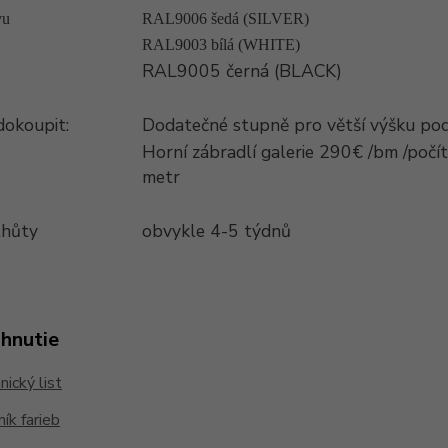
vu
RAL9006 šedá (SILVER)
RAL9003 bílá (WHITE)
RAL9005 černá (BLACK)
okoupit:
Dodatečné stupně pro větší výšku pod
Horní zábradlí galerie 290€ /bm /počít
metr
lhůty
obvykle 4-5 týdnů
ahnutie
ický list
ík farieb