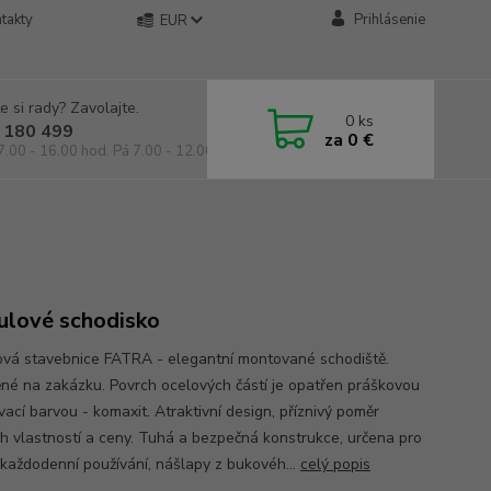
takty
Prihlásenie
EUR
e si rady? Zavolajte.
0
ks
 180 499
za
0 €
7.00 - 16.00 hod. Pá 7.00 - 12.00 hod.
lové schodisko
vá stavebnice FATRA - elegantní montované schodiště.
né na zakázku. Povrch ocelových částí je opatřen práškovou
ací barvou - komaxit. Atraktivní design, příznivý poměr
ch vlastností a ceny. Tuhá a bezpečná konstrukce, určena pro
 každodenní používání, nášlapy z bukovéh...
celý popis