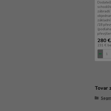
Dodateč
schodišt
zábradlí
objednan
základní
/18 přev
(podlaha
převýšen
280 €
231 €
b
Tovar 
Segm