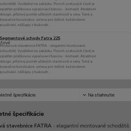
schodiště. Vyráběné na zakázku. Povrch ocelových částí je
opatřen práškovou vypalovací barvou - komaxit. Atraktivní
design, příznivý poměr užitných vlastností a ceny. Tuhá a
bezpečná konstrukce, určena pro běžné, každodenní
používání, nášlapy z bukovéh...
Segmentové schody Fatra 225
Modulová stavebnice FATRA - elegantní montované
schodiště. Vyráběné na zakázku. Povrch ocelových částí je
opatřen práškovou vypalovací barvou - komaxit. Atraktivní
design, příznivý poměr užitných vlastností a ceny. Tuhá a
bezpečná konstrukce, určena pro běžné, každodenní
používání, nášlapy z bukovéh...
etné špecifikácie
Na stiahnutie
tné špecifikácie
vá stavebnice FATRA
- elegantní montované schodiště. 