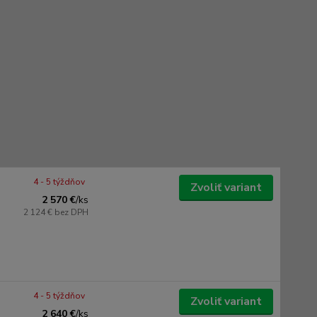
4 - 5 týždňov
Zvoliť variant
2 570 €
/
ks
2 124 €
bez DPH
4 - 5 týždňov
Zvoliť variant
2 640 €
/
ks