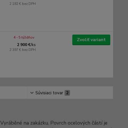
2 182 €
bez DPH
4 - 5 týždňov
Zvoliť variant
2 900 €
/
ks
2 397 €
bez DPH
Súvisiaci tovar
2
Vyráběné na zakázku. Povrch ocelových částí je