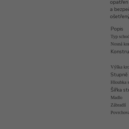
opatřen 
a bezpe
ošetřen
Popis
Typ schod
Nosná ko
Konstru
Výška kr
Stupně
Hloubka 
Šířka s
Madlo
Zábradlí
Povrchová