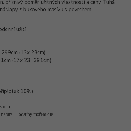
, příznivý poměr užitných vlastností a ceny. Tuhá
, nášlapy z bukového masívu s povrchem
denní užití
ží 299cm (13x 23cm)
 391cm (17x 23=391cm)
příplatek 10%)
 8 mm
ural + odstíny moření dle