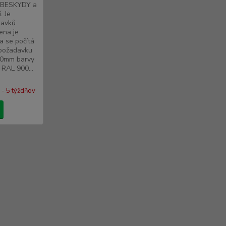
ě BESKYDY a
. Je
davků
ena je
 se počítá
 požadavku
40mm barvy
RAL 900...
 - 5 týždňov