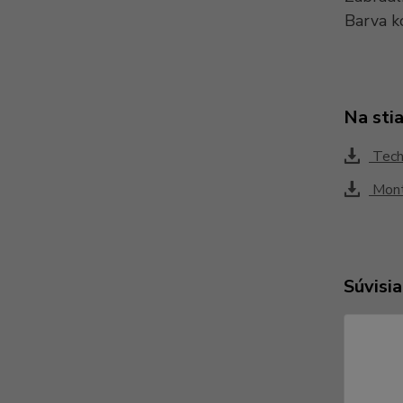
Barva k
Na sti
Techn
Mont
Súvisia