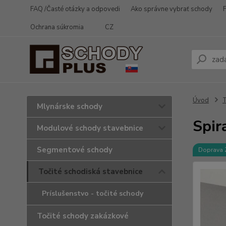
FAQ /Časté otázky a odpovedi
Ako správne vybrať schody
Ochrana súkromia
CZ
Úvod
T
Mlynárske schody
Spir
Modulové schody stavebnice
Segmentové schody
Doprava
Točité schodiská stavebnice
Príslušenstvo - točité schody
Točité schody zakázkové