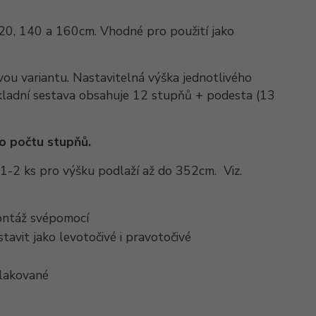
120, 140 a 160cm. Vhodné pro použití jako
ivou variantu. Nastavitelná výška jednotlivého
kladní sestava obsahuje 12 stupňů + podesta (13
o počtu stupňů.
1-2 ks pro výšku podlaží až do 352cm. Viz.
ontáž svépomocí
tavit jako levotočivé i pravotočivé
 lakované