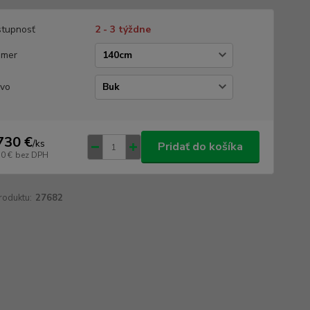
tupnosť
2 - 3 týždne
emer
vo
730 €
/
ks
Pridať do košíka
30 €
bez DPH
roduktu:
27682