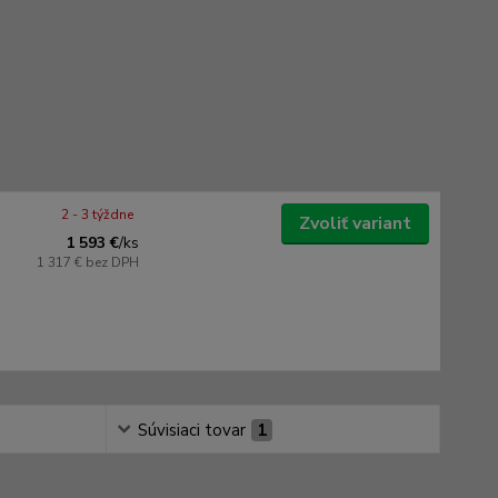
2 - 3 týždne
Zvoliť variant
1 593 €
/
ks
1 317 €
bez DPH
Súvisiaci tovar
1