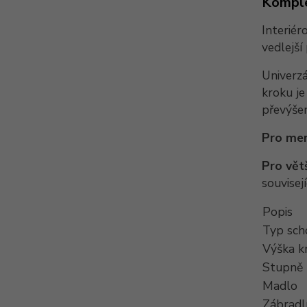
Komple
Interié
vedlejší
Univerzá
kroku j
převýše
Pro men
Pro vět
souvisejí
Popis
Typ sch
Výška k
Stupně
Madlo
Zábradl