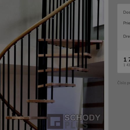
Dos
Pri
Dre
1 
1 4
Číslo p