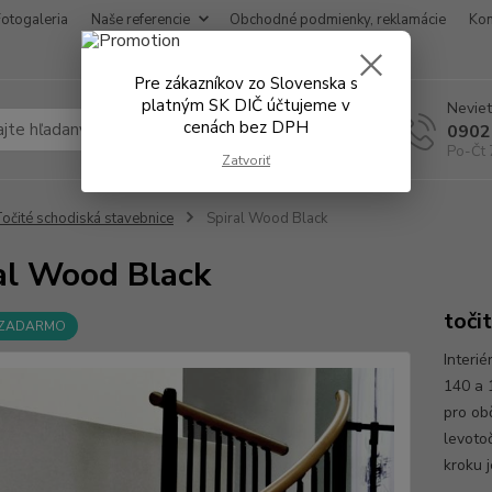
Fotogaleria
Naše referencie
Obchodné podmienky, reklamácie
Kon
Pre zákazníkov zo Slovenska s
platným SK DIČ účtujeme v
Neviet
cenách bez DPH
Hľadať
0902
Po-Čt 
Zatvoriť
očité schodiská stavebnice
Spiral Wood Black
al Wood Black
toči
 ZADARMO
Interi
140 a 
pro obč
levoto
kroku 