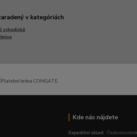
zaradený v kategóriách
é schodiská
bnice
Kde nás nájdete
Expediční sklad:
Českoslovens