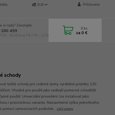
takty
Prihlásenie
EUR
e si rady? Zavolajte.
0
ks
 180 499
za
0 €
7.00 - 16.00 hod. Pá 7.00 - 12.00 hod.
té schody
érové točité schody pro rodinné domy, vyráběné průměry 120,
160cm. Vhodné pro použití jako vedlejší pomocné schodiště
asné použití. Univerzální provedení, lze instalovat jako
čivou i pravotočivou variantu. Nastavitelná výška jednotlivého
je pomocí vymezovacích podložek...
celý popis