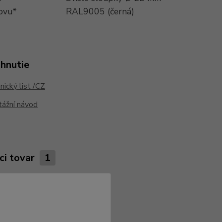
ovu*
RAL9005 (černá)
ahnutie
ický list /CZ
ážní návod
ci tovar
1