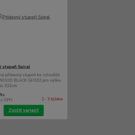
ý stupeň Spiral
ý přídavný stupeň ke schodišti
WOOD BLACK GH332 pro výšku
 do 332cm
/
ks
2 - 3 týždne
ez DPH
Zvoliť variant