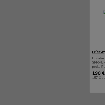
Prídavn
Dodatečn
SPIRAL 
podlaží
190 €
157 €
b