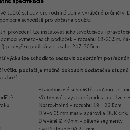
tné špecifikácie
rové točité schody pro rodinné domy, vyráběné průměry 
 pomocné schodiště pro občasné použití.
lní provedení, lze instalovat jako levotočivou i pravotoč
e pomocí vymezovacích podložek v rozsahu 19-23,5m. Zá
ní) pro výšku podlaží v rozsahu 247-305cm.
ší výšku lze schodiště sestavit odebráním potřebnéh
ší výšku podlaží je možné dokoupit dodatečné stupně
cí zboží
Stavebnicové schodiště - určeno pro m
odiště
Vřetenové s výstupní podestou - lze ses
roku
Nastavitelná v rozsahu 19 - 23,5cm
Dřevo 35mm masiv, spárovka BUK cink,
Dřevěné Ø 40mm - dělené segmenty
í
Svislé sloupky Ø 22 mm