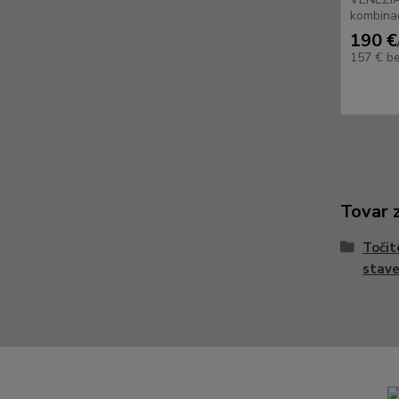
kombinac
190 €
157 €
b
Tovar 
Točit
stave