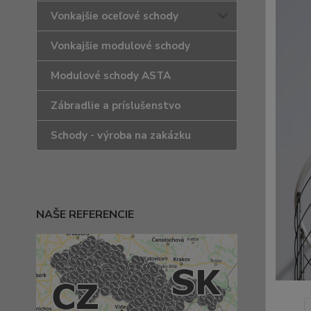
Vonkajšie oceľové schody
Vonkajšie modulové schody
Modulové schody ASTA
Zábradlie a príslušenstvo
Schody - výroba na zakázku
NAŠE REFERENCIE