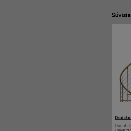
Súvisia
Dodatoč
Dodatečn
VENEZIA