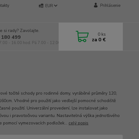
takty
Prihlásenie
EUR
e si rady? Zavolajte.
0
ks
 180 499
za
0 €
7.00 - 16.00 hod. Pá 7.00 - 12.00 hod.
érové točité schody pro rodinné domy, vyráběné průměry 120,
160cm. Vhodné pro použití jako vedlejší pomocné schodiště
asné použití. Univerzální provedení, lze instalovat jako
čivou i pravotočivou variantu. Nastavitelná výška jednotlivého
je pomocí vymezovacích podložek...
celý popis