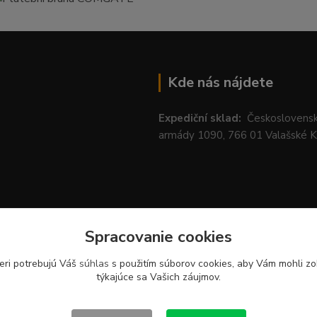
Kde nás nájdete
Expediční sklad:
Českoslovens
armády 1090, 766 01 Valašské 
Spracovanie cookies
eri potrebujú Váš
súhlas
s použitím súborov cookies, aby Vám mohli zo
týkajúce sa Vašich záujmov.