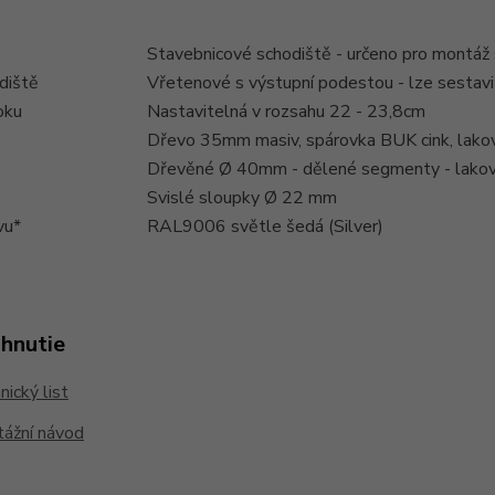
Stavebnicové schodiště - určeno pro montáž
diště
Vřetenové s výstupní podestou - lze sestavit
oku
Nastavitelná v rozsahu 22 - 23,8cm
Dřevo 35mm masiv, spárovka BUK cink, lakov
Dřevěné Ø 40mm - dělené segmenty - lakova
Svislé sloupky Ø 22 mm
vu*
RAL9006 světle šedá (Silver)
ahnutie
ický list
ážní návod