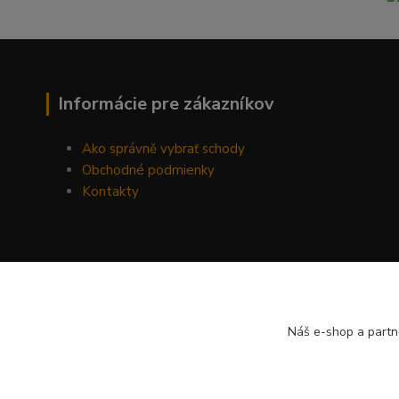
Informácie pre zákazníkov
Ako správně vybrať schody
Obchodné podmienky
Kontakty
Náš e-shop a partn