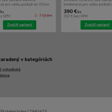
e) pro výšku podlaží do 332cm
kombinace) pro výšku podlaží
390 €
/
ks
/
ks
2 - 3 týždne
ez DPH
322 €
bez DPH
Zvoliť variant
Zvoliť variant
zaradený v kategóriách
é schodiská
bnice