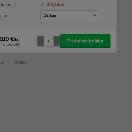
tupnosť
2 - 3 týždne
emer
280 €
/
ks
Pridať do košíka
84 €
bez DPH
roduktu:
27963