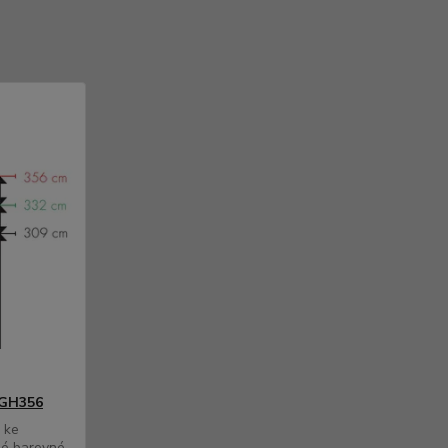
 GH356
 ke
né barevné