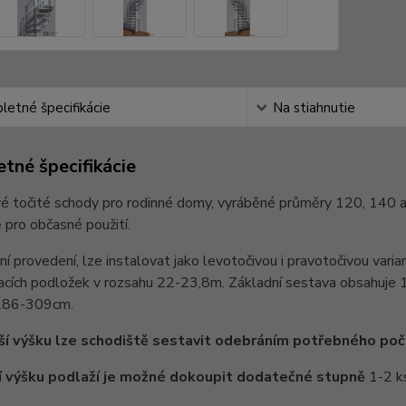
etné špecifikácie
Na stiahnutie
tné špecifikácie
vé točité schody pro rodinné domy, vyráběné průměry 120, 140 
 pro občasné použití.
ní provedení, lze instalovat jako levotočivou i pravotočivou vari
cích podložek v rozsahu 22-23,8m. Základní sestava obsahuje 1
286-309cm.
í výšku lze schodiště sestavit odebráním potřebného poč
í výšku podlaží je možné dokoupit dodatečné stupně
1-2 ks