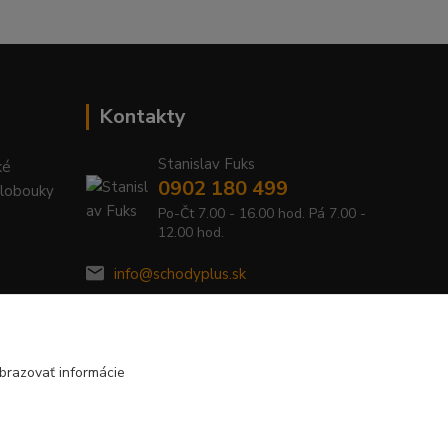
Kontakty
Stanislav Fuks
ké
0902 180 499
Klobouky
Po-Čt 7.00 - 16.00 hod. Pá 7.00 -
12.00 hod.
info@schodyplus.sk
brazovať informácie