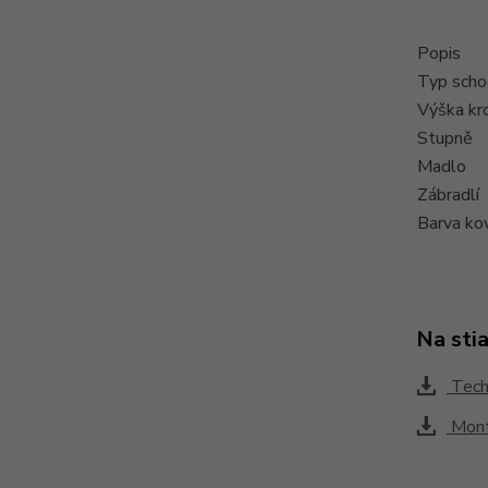
Popis
Typ scho
Výška kr
Stupně
Madlo
Zábradlí
Barva ko
Na sti
Techn
Mont