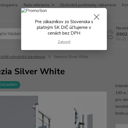
Fotogaleria
Naše referencie
Obchodné podmienky, reklamácie
Kon
Pre zákazníkov zo Slovenska s
platným SK DIČ účtujeme v
Neviet
cenách bez DPH
Hľadať
0902
Po-Čt 
Zatvoriť
očité schodiská stavebnice
Venezia Silver White
zia Silver White
 ZADARMO
Interi
140 a 
pro obč
levoto
kroku 