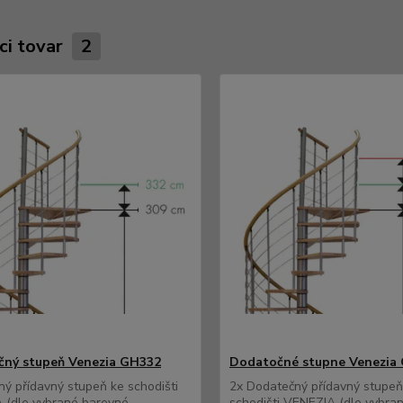
ci tovar
2
ný stupeň Venezia GH332
Dodatočné stupne Venezia
ý přídavný stupeň ke schodišti
2x Dodatečný přídavný stupeň
 (dle vybrané barevné
schodišti VENEZIA (dle vybra