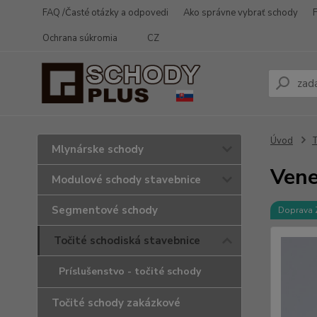
FAQ /Časté otázky a odpovedi
Ako správne vybrať schody
Ochrana súkromia
CZ
Úvod
T
Mlynárske schody
Vene
Modulové schody stavebnice
Segmentové schody
Doprava
Točité schodiská stavebnice
Príslušenstvo - točité schody
Točité schody zakázkové