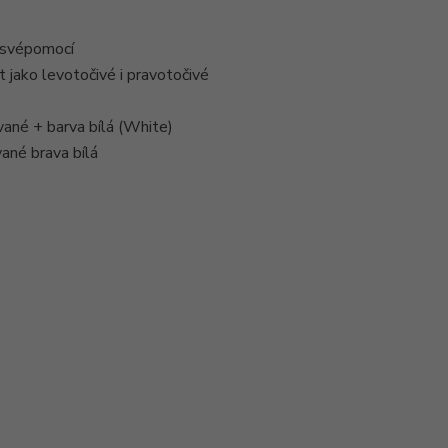
 svépomocí
 jako levotočivé i pravotočivé
ané + barva bílá (White)
né brava bílá