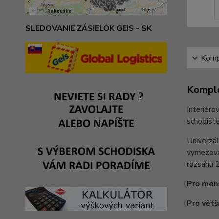
SLEDOVANIE ZÁSIELOK GEIS - SK
Kompl
Komple
Interiéro
schodiště
Univerzál
vymezova
rozsahu 
Pro menš
Pro větš