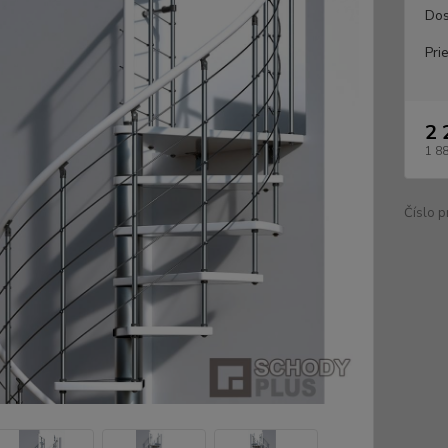
Dos
Pri
2 
1 8
Číslo p