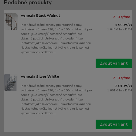
Podobné produkty
Venezia Black Walnut
2 - 3 týždne
Interiérové točité schody pro rodinné domy,
1 990 €
/
ks
vyráběné průměry 120, 140 a 160cm. Vhodné pro
1 645 €
bez DPH
použití jako vedlejší pomocné schodiště pro
občasné použití. Univerzální provedení, lze
instalovat jako levotočivou i pravotočivou variantu.
Nastavitelná výška jednotlivého kroku je pomocí
vymezovacích podložek...
Zvoliť variant
Venezia Silver White
2 - 3 týždne
Interiérové točité schody pro rodinné domy,
2 010 €
/
ks
vyráběné průměry 120, 140 a 160cm. Vhodné pro
1 661 €
bez DPH
použití jako vedlejší pomocné schodiště pro
občasné použití. Univerzální provedení, lze
instalovat jako levotočivou i pravotočivou variantu.
Nastavitelná výška jednotlivého kroku je pomocí
vymezovacích podložek...
Zvoliť variant