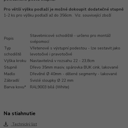
Pro větší výšku podlaží je možné dokoupit dodatečné stupně
1-2 ks pro výšku podlaží až do 356cm. Viz. související zboží
Stavebnicové schodiště - určeno pro montáž
Popis
svépomocí
Typ
Vřetenové s výstupní podestou - lze sestavit jako
schodiště
levotočivé i pravotočivé
Výška kroku
Nastavitelná v rozsahu 22 - 23,8cm
Stupně
Dřevo 35mm masiv, spárovka BUK cink, lakované
Madlo
Dřevěné Ø 40mm - dělené segmenty - lakované
Zábradlí
Svislé sloupky Ø 22 mm
Barva kovu*
RAL9003 bílá (White)
Na stiahnutie
Technický list