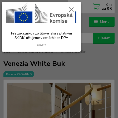
0
ks
0902 180 499
EUR
za
0 €
Po-Čt 7.00 - 16.00 hod. Pá 7.00 - 12.00 hod.
Menu
Pre zákazníkov zo Slovenska s platným
SK DIČ účtujeme v cenách bez DPH
Hľadať
Zatvoriť
Úvod
Točité schodiská stavebnice
Venezia White Buk
Venezia White Buk
Doprava ZADARMO