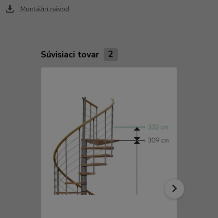
Montážní návod
Súvisiaci tovar
2