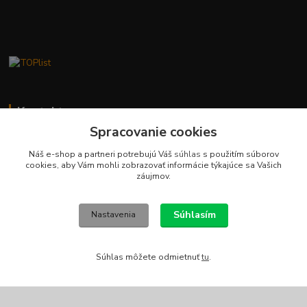
Kontakty
Spracovanie cookies
Stanislav Fuks
0902 180 499
Náš e-shop a partneri potrebujú Váš
súhlas
s použitím súborov
cookies, aby Vám mohli zobrazovať informácie týkajúce sa Vašich
Po-Čt 7.00 - 16.00 hod. Pá 7.00 - 12.00 hod.
záujmov.
info@schodyplus.sk
Súhlasím
Nastavenia
Súhlas môžete odmietnuť
tu
.
Copyright (c) 2012-2024 SCHODYPLUS všetky práva vyhradené
Vytvorené na
Eshop-rychlo.sk