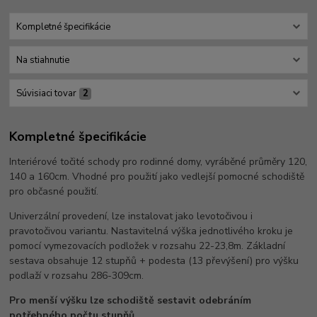
Kompletné špecifikácie
Na stiahnutie
Súvisiaci tovar
2
Kompletné špecifikácie
Interiérové točité schody pro rodinné domy, vyráběné průměry 120,
140 a 160cm. Vhodné pro použití jako vedlejší pomocné schodiště
pro občasné použití.
Univerzální provedení, lze instalovat jako levotočivou i
pravotočivou variantu. Nastavitelná výška jednotlivého kroku je
pomocí vymezovacích podložek v rozsahu 22-23,8m. Základní
sestava obsahuje 12 stupňů + podesta (13 převýšení) pro výšku
podlaží v rozsahu 286-309cm.
Pro menší výšku lze schodiště sestavit odebráním
potřebného počtu stupňů.