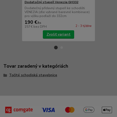
Dodatočný stupeň Venezia GH332
Dodatočné 
Dodatečný přídavný stupeň ke schodišti
2x Dodatečný
VENEZIA (dle vybrané barevné kombinace)
VENEZIA (dl
pro výšku podlaží do 332cm
pro výšku po
190 €
390 €
/
ks
/
ks
2 - 3 týždne
157 €
bez DPH
322 €
bez D
Zvoliť variant
Tovar zaradený v kategóriách
Točité schodiská stavebnice