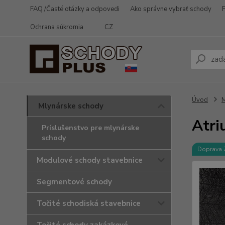
FAQ /Časté otázky a odpovedi
Ako správne vybrať schody
Ochrana súkromia
CZ
Úvod
M
Mlynárske schody
Atri
Príslušenstvo pre mlynárske
schody
Doprava
Modulové schody stavebnice
Segmentové schody
Točité schodiská stavebnice