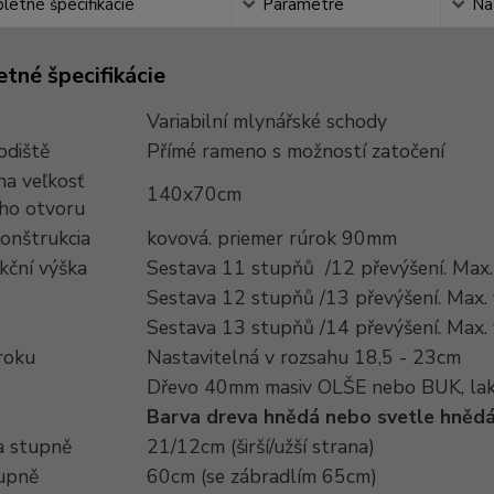
etné špecifikácie
Parametre
Na
tné špecifikácie
Variabilní mlynářské schody
odiště
Přímé rameno s možností zatočení
na veľkosť
140x70cm
ho otvoru
onštrukcia
kovová. priemer rúrok 90mm
kční výška
Sestava 11 stupňů /12 převýšení. Max
Sestava 12 stupňů /13 převýšení. Max.
Sestava 13 stupňů /14 převýšení. Max.
roku
Nastavitelná v rozsahu 18,5 - 23cm
Dřevo 40mm masiv OLŠE nebo BUK, la
Barva dreva hnědá nebo svetle hně
 stupně
21/12cm (širší/užší strana)
tupně
60cm (se zábradlím 65cm)