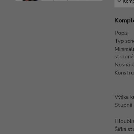
Kompl
Komple
Popis
Typ sch
Minimál
stropné
Nosná k
Konstru
Výška k
Stupně
Hloubka
Šířka s