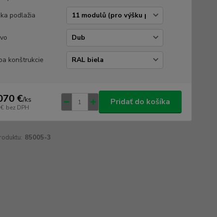
ka podlažia
vo
ba konštrukcie
070 €
/
ks
Pridať do košíka
 €
bez DPH
roduktu:
85005-3