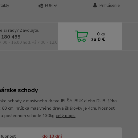
takty
Prihlásenie
EUR
e si rady? Zavolajte.
0
ks
 180 499
za
0 €
7.00 - 16.00 hod. Pá 7.00 - 12.00 hod.
árske schody
ske schody z masívneho dreva JELŠA, BUK alebo DUB, šírka
c 60 cm, hrúbka masivného dreva škárovky je 4cm. Nosnosť,
na poslednom schode 130kg
celý popis
tupnosť
do 10 dní