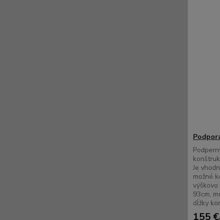
Podpora
Podpern
konštruk
Je vhodn
možné ko
výškovo 
93cm, mo
dĺžky ko
155 €