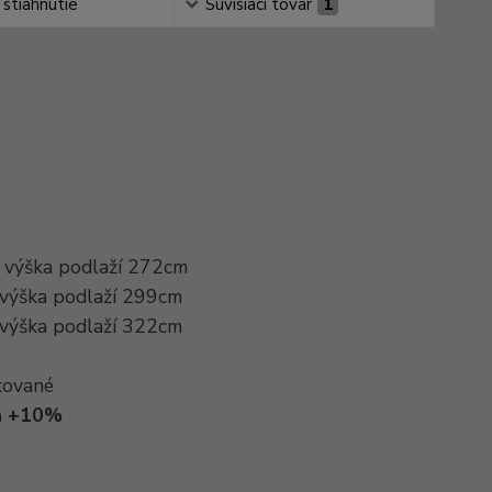
 stiahnutie
Súvisiaci tovar
1
. výška podlaží 272cm
 výška podlaží 299cm
 výška podlaží 322cm
kované
dá +10%