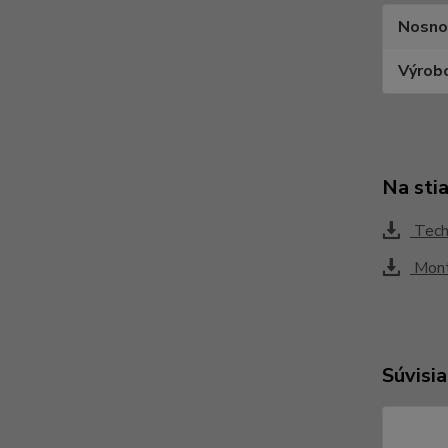
Nosno
Výrob
Na sti
Tech
Mont
Súvisia