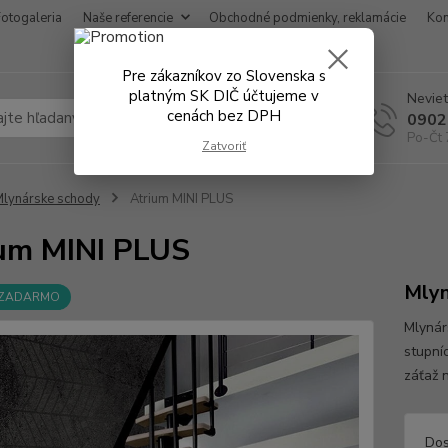
Fotogaleria
Naše referencie
Obchodné podmienky, reklamácie
Kon
Pre zákazníkov zo Slovenska s
platným SK DIČ účtujeme v
Neviet
cenách bez DPH
Hľadať
0902
Po-Čt 
Zatvoriť
lynárske schody
Atrium MINI PLUS
um MINI PLUS
Mlyn
 ZADARMO
Mlynár
stupní
záťaž 
Dos