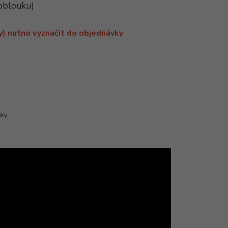
 oblouku)
y) nutno vyznačit do objednávky
mky