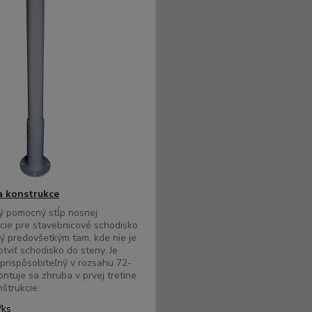
 konstrukce
ý pomocný stĺp nosnej
cie pre stavebnicové schodisko
ý predovšetkým tam, kde nie je
tviť schodisko do steny. Je
prispôsobiteľný v rozsahu 72-
ntuje sa zhruba v prvej tretine
nštrukcie.
/
ks