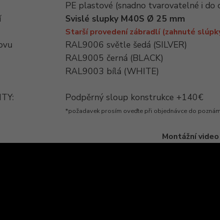
PE plastové (snadno tvarovatelné i do
í
Svislé slupky M40S Ø 25 mm
Starší provedení zábradlí (zahnuté slúpk
ovu
RAL9006 světle šedá (SILVER)
RAL9005 černá (BLACK)
RAL9003 bílá (WHITE)
TY:
Podpěrný sloup konstrukce +140€
*požadavek prosím oveďte při objednávce do pozná
Montážní video