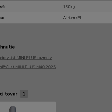
sť
130kg
ca
Atrium /PL
ahnutie
nický list MINI PLUS rozmery
ážní list MINI PLUS M40 2025
ci tovar
1