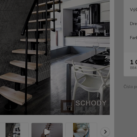
Výš
Dre
Far
1 
884
Číslo p