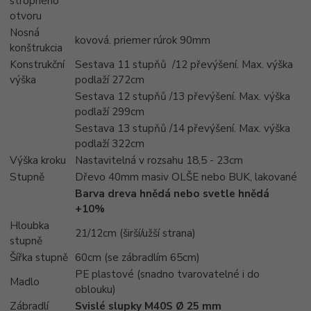
stropného
otvoru
Nosná
kovová. priemer rúrok 90mm
konštrukcia
Konstrukční
Sestava 11 stupňů /12 převýšení. Max. výška
výška
podlaží 272cm
Sestava 12 stupňů /13 převýšení. Max. výška
podlaží 299cm
Sestava 13 stupňů /14 převýšení. Max. výška
podlaží 322cm
Výška kroku
Nastavitelná v rozsahu 18,5 - 23cm
Stupně
Dřevo 40mm masiv OLŠE nebo BUK, lakované
Barva dreva hnědá nebo svetle hnědá
+10%
Hloubka
21/12cm (širší/užší strana)
stupně
Šířka stupně
60cm (se zábradlím 65cm)
PE plastové (snadno tvarovatelné i do
Madlo
oblouku)
Zábradlí
Svislé slupky M40S Ø 25 mm