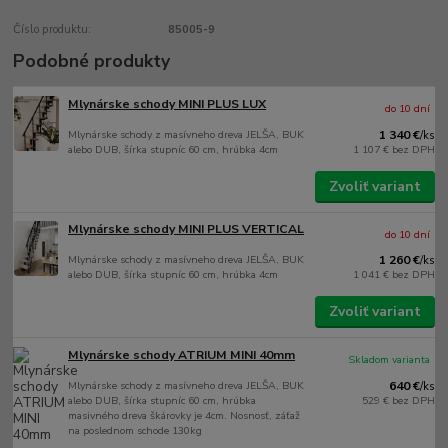
Číslo produktu:
85005-9
Podobné produkty
Mlynárske schody MINI PLUS LUX
do 10 dní
Mlynárske schody z masívneho dreva JELŠA, BUK
1 340 €
/
ks
alebo DUB, šírka stupníc 60 cm, hrúbka 4cm
1 107 €
bez DPH
Zvoliť variant
Mlynárske schody MINI PLUS VERTICAL
do 10 dní
Mlynárske schody z masívneho dreva JELŠA, BUK
1 260 €
/
ks
alebo DUB, šírka stupníc 60 cm, hrúbka 4cm
1 041 €
bez DPH
Zvoliť variant
Mlynárske schody ATRIUM MINI 40mm
Skladom varianta
Mlynárske schody z masívneho dreva JELŠA, BUK
640 €
/
ks
alebo DUB, šírka stupníc 60 cm, hrúbka
529 €
bez DPH
masivného dreva škárovky je 4cm. Nosnosť, záťaž
na poslednom schode 130kg