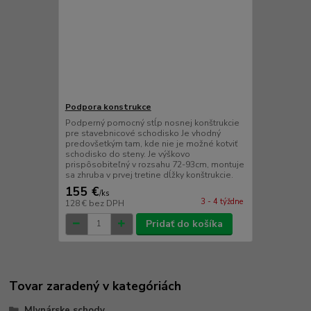
Podpora konstrukce
Podperný pomocný stĺp nosnej konštrukcie
pre stavebnicové schodisko Je vhodný
predovšetkým tam, kde nie je možné kotviť
schodisko do steny. Je výškovo
prispôsobiteľný v rozsahu 72-93cm, montuje
sa zhruba v prvej tretine dĺžky konštrukcie.
155 €
/
ks
3 - 4 týždne
128 €
bez DPH
Pridať do košíka
Tovar zaradený v kategóriách
Mlynárske schody