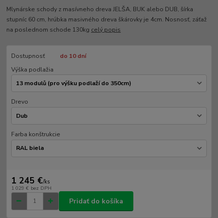
Mlynárske schody z masívneho dreva JELŠA, BUK alebo DUB, šírka
stupníc 60 cm, hrúbka masivného dreva škárovky je 4cm. Nosnosť, záťaž
na poslednom schode 130kg
celý popis
Dostupnosť
do 10 dní
Výška podlažia
Drevo
Farba konštrukcie
1 245 €
/
ks
1 029 €
bez DPH
Pridať do košíka