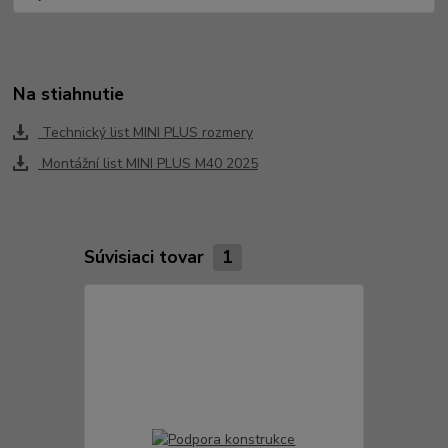
Na stiahnutie
Technický list MINI PLUS rozmery
Montážní list MINI PLUS M40 2025
Súvisiaci tovar
1