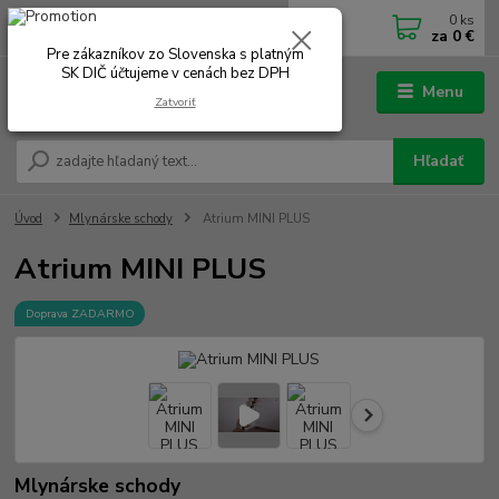
0
ks
0902 180 499
EUR
za
0 €
Po-Čt 7.00 - 16.00 hod. Pá 7.00 - 12.00 hod.
Pre zákazníkov zo Slovenska s platným
SK DIČ účtujeme v cenách bez DPH
Menu
Zatvoriť
Hľadať
Úvod
Mlynárske schody
Atrium MINI PLUS
Atrium MINI PLUS
Doprava ZADARMO
Mlynárske schody