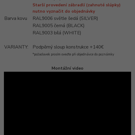
Starší provedení zábradlí (zahnuté slúpky)
nutno vyznačit do objednávky
Barva kovu
RAL9006 světle šedá (SILVER)
RAL9005 černá (BLACK)
RAL9003 bílá (WHITE)
VARIANTY:
Podpěrný sloup konstrukce +140€
*požadavek prosím oveďte při objednávce do poznámky
Montážní video