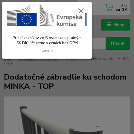
0
ks
0902 180 499
EUR
za
0 €
Po-Čt 7.00 - 16.00 hod. Pá 7.00 - 12.00 hod.
Menu
Pre zákazníkov zo Slovenska s platným
SK DIČ účtujeme v cenách bez DPH
Hľadať
Zatvoriť
Úvod
Zábradlie a príslušenstvo
Dodatočné zábradlie ku schodom MINKA
- TOP
Dodatočné zábradlie ku schodom
MINKA - TOP