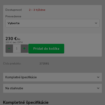
Dostupnosť
2 - 3 týždne
Prevedenie
230 €
/
ks
190 €
bez DPH
Pridať do košíka
Číslo produktu:
272581
Kompletné špecifikácie
Na stiahnutie
Kompletné špecifikácie