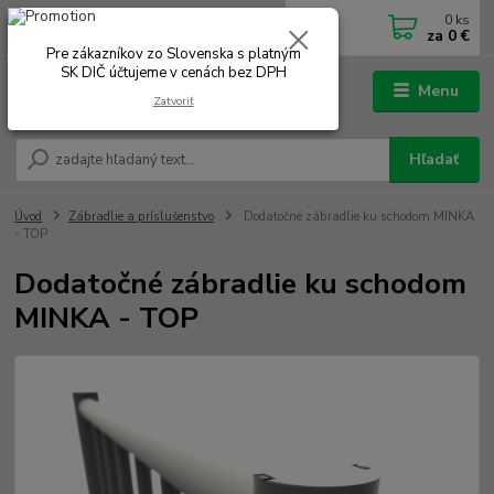
0
ks
0902 180 499
EUR
za
0 €
Po-Čt 7.00 - 16.00 hod. Pá 7.00 - 12.00 hod.
Pre zákazníkov zo Slovenska s platným
SK DIČ účtujeme v cenách bez DPH
Menu
Zatvoriť
Hľadať
Úvod
Zábradlie a príslušenstvo
Dodatočné zábradlie ku schodom MINKA
- TOP
Dodatočné zábradlie ku schodom
MINKA - TOP