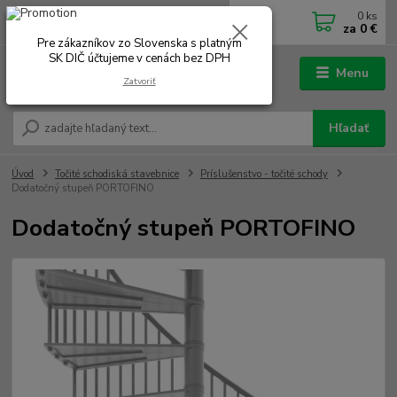
0
ks
0902 180 499
EUR
za
0 €
Po-Čt 7.00 - 16.00 hod. Pá 7.00 - 12.00 hod.
Pre zákazníkov zo Slovenska s platným
SK DIČ účtujeme v cenách bez DPH
Menu
Zatvoriť
Hľadať
Úvod
Točité schodiská stavebnice
Príslušenstvo - točité schody
Dodatočný stupeň PORTOFINO
Dodatočný stupeň PORTOFINO