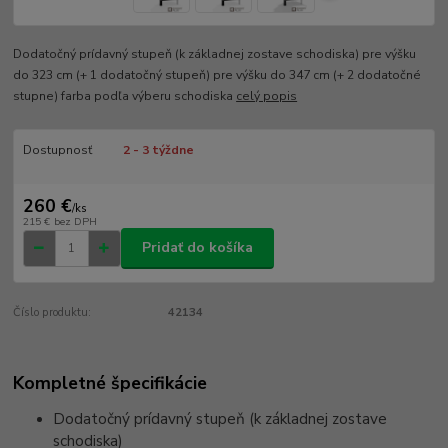
Dodatočný prídavný stupeň (k základnej zostave schodiska) pre výšku
do 323 cm (+ 1 dodatočný stupeň) pre výšku do 347 cm (+ 2 dodatočné
stupne) farba podľa výberu schodiska
celý popis
Dostupnosť
2 - 3 týždne
260 €
/
ks
215 €
bez DPH
Pridať do košíka
Číslo produktu:
42134
Kompletné špecifikácie
Dodatočný prídavný stupeň (k základnej zostave
schodiska)