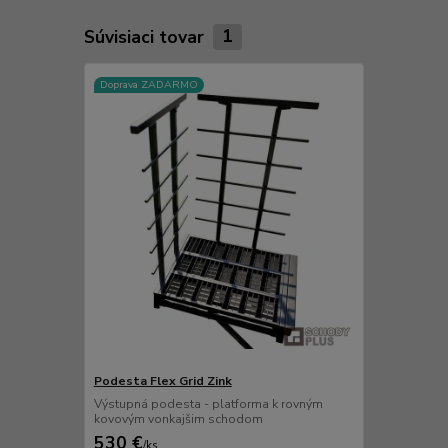
Súvisiaci tovar
1
Doprava ZADARMO
Podesta Flex Grid Zink
Výstupná podesta - platforma k rovným
kovovým vonkajšim schodom
530 €
/
ks