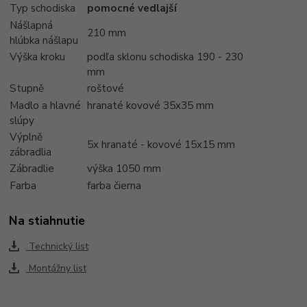
Typ schodiska
pomocné vedlajší
Nášlapná
210 mm
hlúbka nášlapu
Výška kroku
podľa sklonu schodiska 190 - 230
mm
Stupně
roštové
Madlo a hlavné
hranaté kovové 35x35 mm
slúpy
Výplně
5x hranaté - kovové 15x15 mm
zábradlia
Zábradlie
výška 1050 mm
Farba
farba čierna
Na stiahnutie
Technický list
Montážny list