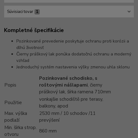
Súvisiaci tovar
1
Kompletné špecifikácie
Pozinkované prevedenie poskytuje ochranu proti korózii a
dlhú životnosť
Čierny práškový lak ponúka dodatočnú ochranu a moderný
vzhľad
Jednoduchý systém nastavenia výšky zmenou uhla sklonu
Pozinkované schodisko, s
Popis
roštovými nášlapami
, čierny
práškový lak, šírka ramena 710mm
vonkajšie schodiště pre terasy,
Použitie
balkony, apod
Max. výška
2530 mm / 10 schodov /11
podlaží
prevýšení
Min. šírka strop.
860 mm
otvoru