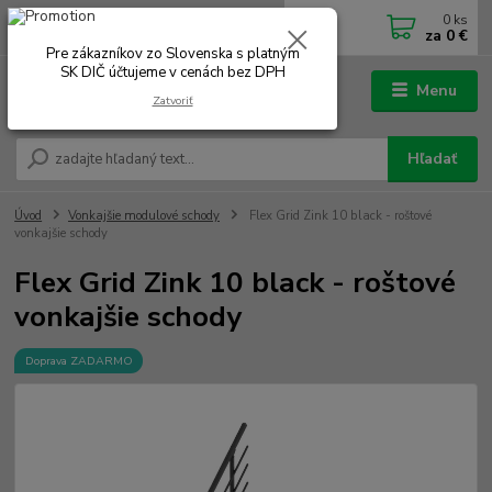
0
ks
0902 180 499
EUR
za
0 €
Po-Čt 7.00 - 16.00 hod. Pá 7.00 - 12.00 hod.
Pre zákazníkov zo Slovenska s platným
SK DIČ účtujeme v cenách bez DPH
Menu
Zatvoriť
Hľadať
Úvod
Vonkajšie modulové schody
Flex Grid Zink 10 black - roštové
vonkajšie schody
Flex Grid Zink 10 black - roštové
vonkajšie schody
Doprava ZADARMO