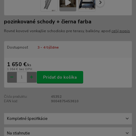
pozinkované schody + čierna farba
Rovné kovové vonkajšie schodisko pre terasy, balkóny, apod
celý popis
Dostupnosť
3 - 4 týždne
1 650 €
/
ks
1 364 €
bez DPH
Pridať do košíka
Číslo produktu:
45352
EAN kód:
9004875453610
Kompletné špecifikácie
Na stiahnutie