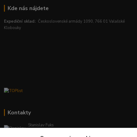
Kde nás nájdete
Expediční sklad:
Československé armády 1090, 766 01 Valašské
Klobouky
Kontakty
Stanislav Fuks
0902 180 499