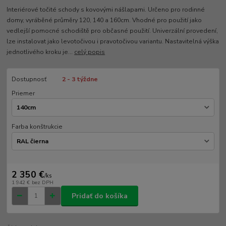
Interiérové točité schody s kovovými nášlapami. Určeno pro rodinné
domy, vyráběné průměry 120, 140 a 160cm. Vhodné pro použití jako
vedlejší pomocné schodiště pro občasné použití. Univerzální provedení,
lze instalovat jako levotočivou i pravotočivou variantu. Nastavitelná výška
jednotlivého kroku je...
celý popis
Dostupnosť
2 - 3 týždne
Priemer
Farba konštrukcie
2 350 €
/
ks
1 942 €
bez DPH
Pridať do košíka