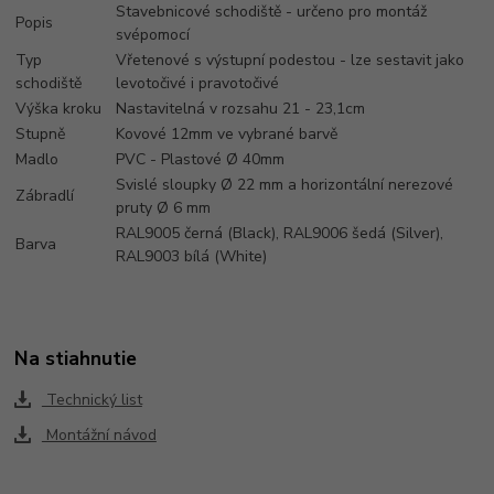
Stavebnicové schodiště - určeno pro montáž
Popis
svépomocí
Typ
Vřetenové s výstupní podestou - lze sestavit jako
schodiště
levotočivé i pravotočivé
Výška kroku
Nastavitelná v rozsahu 21 - 23,1cm
Stupně
Kovové 12mm ve vybrané barvě
Madlo
PVC - Plastové Ø 40mm
Svislé sloupky Ø 22 mm a horizontální nerezové
Zábradlí
pruty Ø 6 mm
RAL9005 černá (Black), RAL9006 šedá (Silver),
Barva
RAL9003 bílá (White)
Na stiahnutie
Technický list
Montážní návod