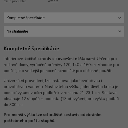
Číslo produktu:
42112
Kompletné špecifikácie
Na stiahnutie
Kompletné špecifikácie
Interiérové
točité schody s kovovými nášlapami
. Určeno pro
rodinné domy, vyráběné průměry 120, 140 a 160cm. Vhodné pro
použití jako vedlejší pomocné schodiště pro občasné použití.
Univerzální provedení, lze instalovat jako levotočivou i
pravotočivou variantu. Nastavitelná výška jednotlivého kroku je
pomocí vylamovacích podložek v rozsahu 21-23,1 cm. Sestava
obsahuje 12 stupňů + podesta (13 převýšení) pro výšku podlaží
do 300 cm.
Pro menší výšku lze schodiště sestavit odebráním
potřebného počtu stupňů.