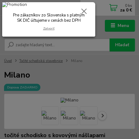
0
ks
0902 180 499
EUR
za
0 €
Po-Čt 7.00 - 16.00 hod. Pá 7.00 - 12.00 hod.
Pre zákazníkov zo Slovenska s platným
SK DIČ účtujeme v cenách bez DPH
Menu
Zatvoriť
Hľadať
Úvod
Točité schodiská stavebnice
Milano
Milano
Doprava ZADARMO
točité schodisko s kovovými nášlapami