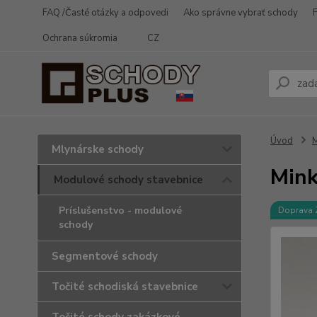
FAQ /Časté otázky a odpovedi
Ako správne vybrať schody
Ochrana súkromia
CZ
Úvod
M
Mlynárske schody
Mink
Modulové schody stavebnice
Príslušenstvo - modulové
Doprava
schody
Segmentové schody
Točité schodiská stavebnice