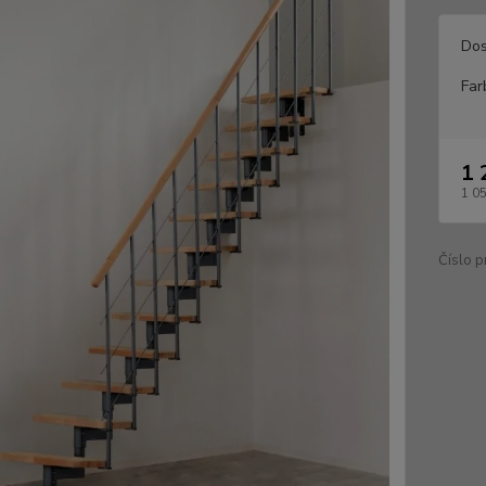
Dos
Far
1 
1 0
Číslo p