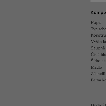
Komple
Popis
Typ scho
Konstru
Výška k
Stupně
Čistá hl
Šírka s
Madlo
Zábradlí
Barva k
Dodací 