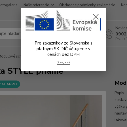
Fotogaleria
Naše referencie
Obchodné podmienky, reklamácie
Kon
Neviet
Hľadať
0902
Po-Čt 
Pre zákazníkov zo Slovenska s
platným SK DIČ účtujeme v
cenách bez DPH
odulové schody stavebnice
Minka STYLE priame
Zatvoriť
a STYLE priame
Modu
 ZADARMO
Popis 
zostav
výška 
nastav
lakova