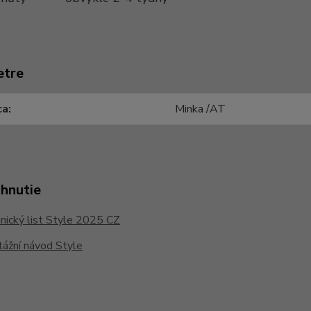
etre
ca
Minka /AT
ahnutie
ický list Style 2025 CZ
ážní návod Style