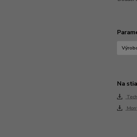
Param
Výrob
Na sti
Techn
Mont