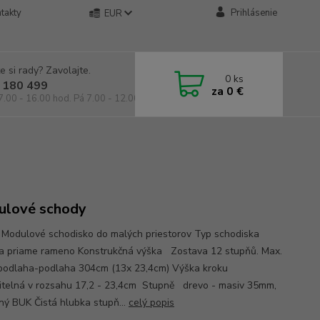
takty
Prihlásenie
EUR
e si rady? Zavolajte.
0
ks
 180 499
za
0 €
7.00 - 16.00 hod. Pá 7.00 - 12.00 hod.
lové schody
Modulové schodisko do malých priestorov Typ schodiska
a priame rameno Konstrukčná výška Zostava 12 stupňů. Max.
podlaha-podlaha 304cm (13x 23,4cm) Výška kroku
itelná v rozsahu 17,2 - 23,4cm Stupně drevo - masiv 35mm,
ný BUK Čistá hlubka stupň...
celý popis