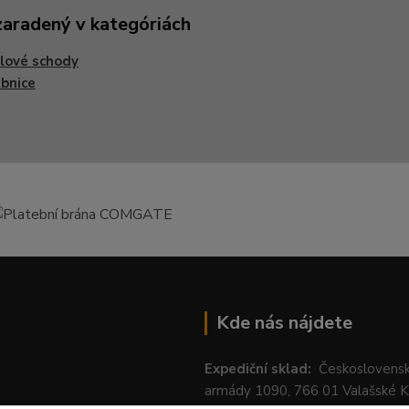
zaradený v kategóriách
lové schody
bnice
Kde nás nájdete
Expediční sklad:
Českoslovens
armády 1090, 766 01 Valašské 