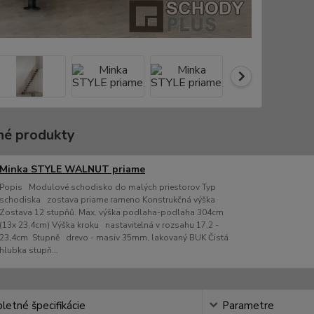
é produkty
Minka STYLE WALNUT priame
Popis Modulové schodisko do malých priestorov Typ
schodiska zostava priame rameno Konstrukčná výška
Zostava 12 stupňů. Max. výška podlaha-podlaha 304cm
(13x 23,4cm) Výška kroku nastavitelná v rozsahu 17,2 -
23,4cm Stupně drevo - masiv 35mm, lakovaný BUK Čistá
hlubka stupň...
etné špecifikácie
Parametre