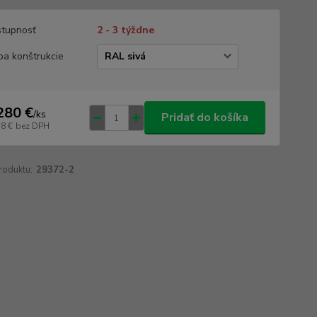
tupnosť
2 - 3 týždne
ba konštrukcie
280 €
/
ks
Pridať do košíka
58 €
bez DPH
roduktu:
29372-2