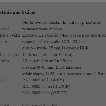
tné špecifikácie
Modulové schodisko do malých priestorov
diska
zostava priame rameno
kčná výška
Zostava 12 stupňů. Max. výška podlaha-po
roku
nastavitelná v rozsahu 17,2 - 23,4cm
drevo - masiv 35mm, lakovaný BUK
ubka stupňa
15,8cm (s presahom 16,3cm)
tupňa
70cm (zo zábradlím 76cm)
drevené Ø 40 mm, BUK lakované
svislé slupky Ø 22 mm + nerezové pruty Ø 6 m
ovu
RAL 9007 sivá (GREY)
RAL 9005 čierna (BLACK)
RAL 9003 biela (WHITE)
lhůty
obvykle 2-4 týdny