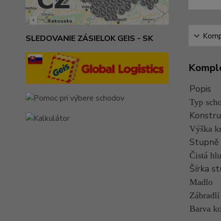
Kompl
SLEDOVANIE ZÁSIELOK GEIS - SK
Komple
Popis
Typ scho
Konstru
Výška k
Stupně
Čistá hl
Šírka s
Madlo
Zábradlí
Barva k