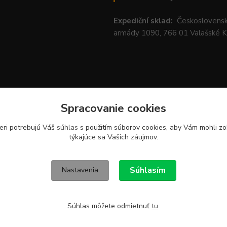
Expediční sklad:
Českoslovens
armády 1090, 766 01 Valašské 
Spracovanie cookies
eri potrebujú Váš
súhlas
s použitím súborov cookies, aby Vám mohli zo
týkajúce sa Vašich záujmov.
Súhlasím
Nastavenia
Súhlas môžete odmietnuť
tu
.
né