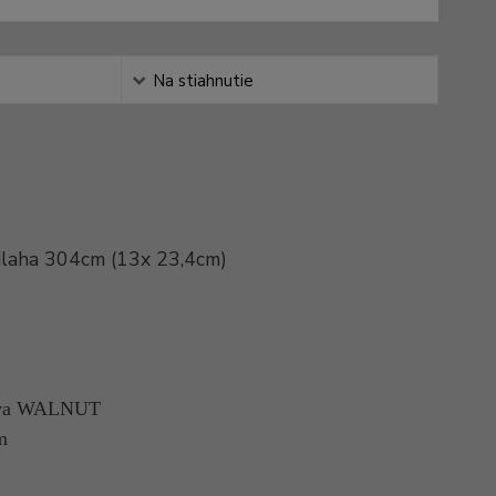
Na stiahnutie
dlaha 304cm (13x 23,4cm)
arva WALNUT
m