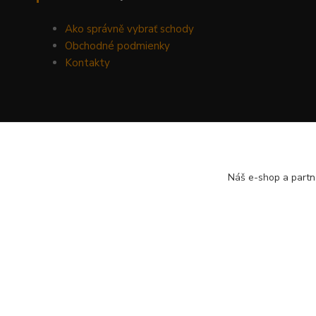
Ako správně vybrať schody
Obchodné podmienky
Kontakty
Náš e-shop a partn
Copyright (c) 2012-2024 SCHODYPLUS všetky práva vyhrade