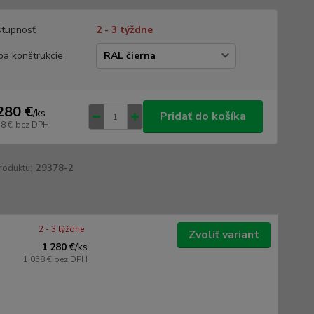
tupnosť
2 - 3 týždne
ba konštrukcie
280 €
/
ks
Pridať do košíka
58 €
bez DPH
roduktu:
29378-2
2 - 3 týždne
Zvoliť variant
1 280 €
/
ks
1 058 €
bez DPH