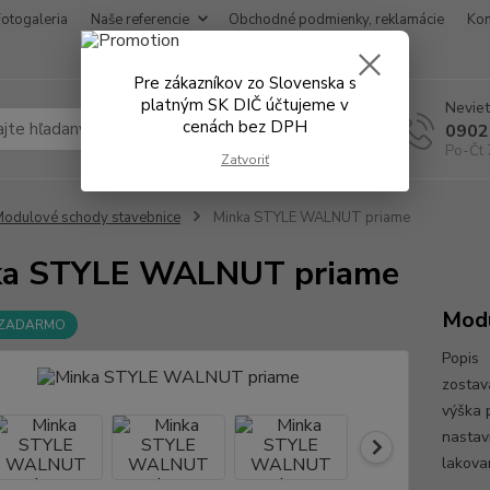
Fotogaleria
Naše referencie
Obchodné podmienky, reklamácie
Kon
Pre zákazníkov zo Slovenska s
platným SK DIČ účtujeme v
Neviet
cenách bez DPH
Hľadať
0902
Po-Čt 
Zatvoriť
odulové schody stavebnice
Minka STYLE WALNUT priame
ka STYLE WALNUT priame
Modu
 ZADARMO
Popis 
zostav
výška 
nastav
lakova