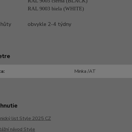
RAL 9005 čierna (BLACK)
RAL 9003 biela (WHITE)
lhůty
obvykle 2-4 týdny
etre
ca
Minka /AT
ahnutie
ický list Style 2025 CZ
ážní návod Style