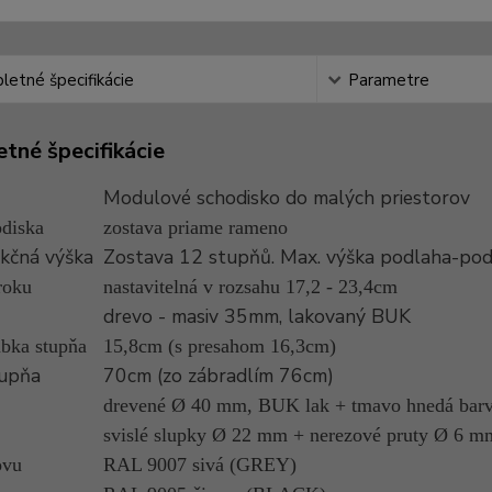
etné špecifikácie
Parametre
tné špecifikácie
Modulové schodisko do malých priestorov
diska
zostava priame rameno
kčná výška
Zostava 12 stupňů. Max. výška podlaha-po
roku
nastavitelná v rozsahu 17,2 - 23,4cm
drevo - masiv 35mm, lakovaný BUK
ubka stupňa
15,8cm (s presahom 16,3cm)
tupňa
70cm (zo zábradlím 76cm)
drevené Ø 40 mm, BUK lak + tmavo hnedá b
svislé slupky Ø 22 mm + nerezové pruty Ø 6 m
ovu
RAL 9007 sivá (GREY)