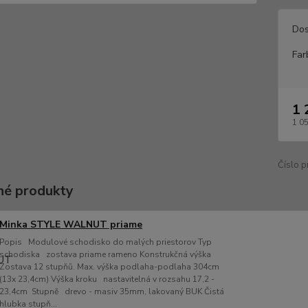
Dos
Far
1 
1 0
Číslo p
é produkty
Minka STYLE WALNUT priame
Popis Modulové schodisko do malých priestorov Typ
schodiska zostava priame rameno Konstrukčná výška
Zostava 12 stupňů. Max. výška podlaha-podlaha 304cm
(13x 23,4cm) Výška kroku nastavitelná v rozsahu 17,2 -
23,4cm Stupně drevo - masiv 35mm, lakovaný BUK Čistá
hlubka stupň...