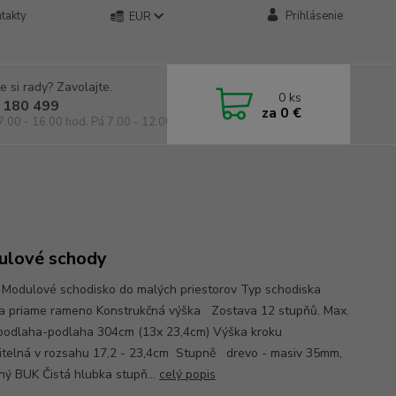
takty
Prihlásenie
EUR
e si rady? Zavolajte.
0
ks
 180 499
za
0 €
7.00 - 16.00 hod. Pá 7.00 - 12.00 hod.
lové schody
Modulové schodisko do malých priestorov Typ schodiska
a priame rameno Konstrukčná výška Zostava 12 stupňů. Max.
podlaha-podlaha 304cm (13x 23,4cm) Výška kroku
itelná v rozsahu 17,2 - 23,4cm Stupně drevo - masiv 35mm,
ný BUK Čistá hlubka stupň...
celý popis