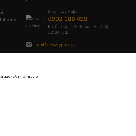
Stanislav Fuks
ké
0902 180 499
Klobouky
Po-Čt 7.00 - 16.00 hod. Pá 7.00 -
12.00 hod.
info@schodyplus.sk
brazovať informácie
Vytvorené na
Eshop-rychlo.sk