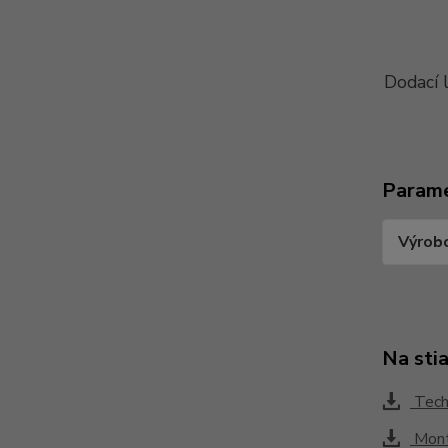
Dodací 
Param
Výrob
Na sti
Techn
Mont