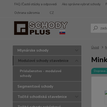
FAQ /Časté otázky a odpovedi
Ako správne vybrať schody
Ochrana súkromia
CZ
Úvod
M
Mlynárske schody
Min
Modulové schody stavebnice
Príslušenstvo - modulové
Doprava
schody
Segmentové schody
Točité schodiská stavebnice