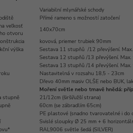
Variabilní mlynářské schody
odiště
Přímé rameno s možností zatočení
na veľkosť
140x70cm
ho otvoru
onštrukcia
kovová, priemer trubiek 90mm
kční výška
Sestava 11 stupňů /12 převýšení. Max
Sestava 12 stupňů /13 převýšení. Max.
Sestava 13 stupňů /14 převýšení. Max.
roku
Nastavitelná v rozsahu 18,5 - 23cm
Dřevo 40mm masiv OLŠE nebo BUK, la
Moření světle nebo tmavě hnědá: př
 stupně
21/12cm (širší/užší strana)
tupně
60cm (se zábradlím 65cm)
PE plastové (snadno tvarovatelné i do
í
Svislé sloupky Ø 25 mm + 6 horizontá
ovu*
RAL9006 světle šedá (SILVER)