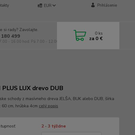
takty
Prihlásenie
EUR
e si rady? Zavolajte.
0
ks
 180 499
za
0 €
7.00 - 16.00 hod. Pá 7.00 - 12.00 hod.
I PLUS LUX drevo DUB
ske schody z masívneho dreva JELŠA, BUK alebo DUB, šírka
c 60 cm, hrúbka 4cm
celý popis
tupnosť
2 - 3 týždne