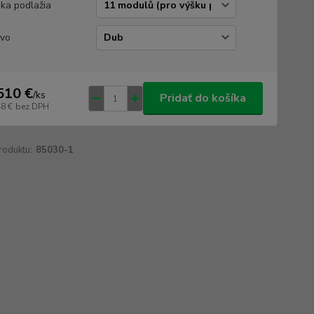
ka podlažia
vo
510 €
/
ks
Pridať do košíka
48 €
bez DPH
roduktu:
85030-1