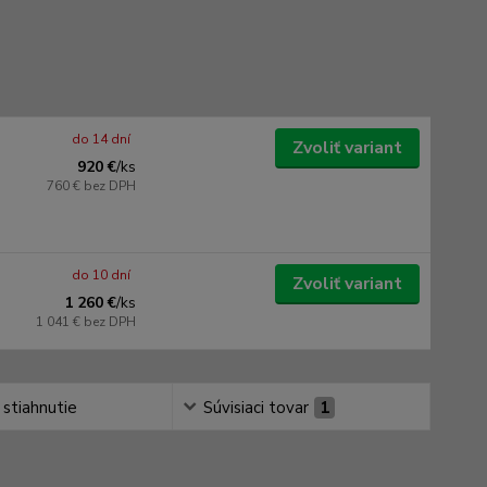
do 14 dní
Zvoliť variant
920 €
/
ks
760 €
bez DPH
do 10 dní
Zvoliť variant
1 260 €
/
ks
1 041 €
bez DPH
 stiahnutie
Súvisiaci tovar
1