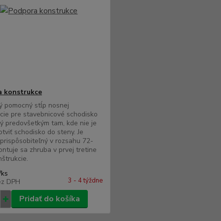
 konstrukce
ý pomocný stĺp nosnej
cie pre stavebnicové schodisko
ý predovšetkým tam, kde nie je
tviť schodisko do steny. Je
prispôsobiteľný v rozsahu 72-
ntuje sa zhruba v prvej tretine
nštrukcie.
/
ks
3 - 4 týždne
ez DPH
Pridať do košíka