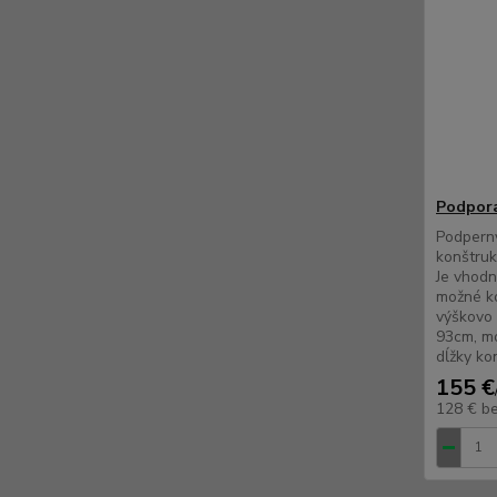
Podpora
Podpern
konštruk
Je vhodn
možné ko
výškovo 
93cm, mo
dĺžky ko
155 €
128 €
b