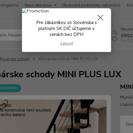
Fotogaleria
Naše referencie
Obchodné podmienky, reklamácie
Kon
Pre zákazníkov zo Slovenska s
platným SK DIČ účtujeme v
Neviet
cenách bez DPH
Hľadať
0902
Po-Čt 
Zatvoriť
lynárske schody
Mlynárske schody MINI PLUS LUX
árske schody MINI PLUS LUX
MIN
 ZADARMO
Mlynár
stupní
Dos