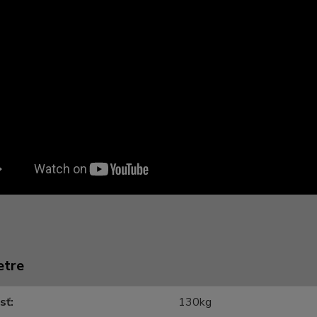
etre
sť
130kg