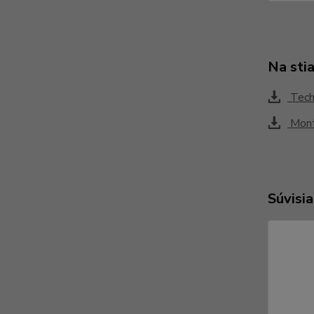
Na sti
Tech
Mont
Súvisia