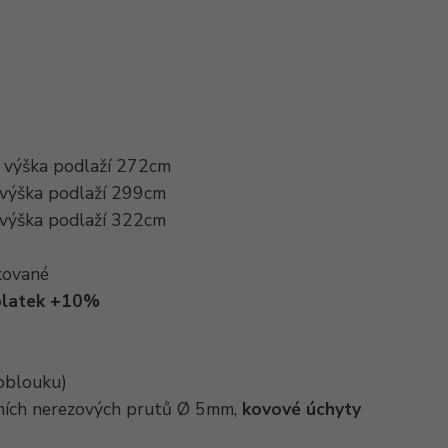
. výška podlaží 272cm
 výška podlaží 299cm
 výška podlaží 322cm
kované
íplatek +10%
 oblouku)
lních nerezových prutů Ø 5mm,
kovové úchyty