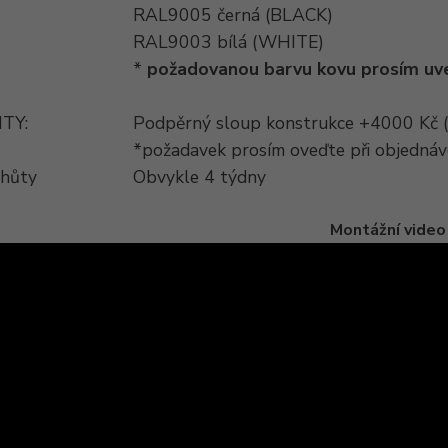
RAL9005 černá (BLACK)
RAL9003 bílá (WHITE)
*
požadovanou barvu kovu prosím uv
TY:
Podpěrný sloup konstrukce +4000 Kč 
*požadavek prosím oveďte při objedná
lhůty
Obvykle 4 týdny
Montážní video