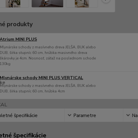
é produkty
Atrium MINI PLUS
Mlynárske schody z masívneho dreva JELŠA, BUK alebo
DUB, šírka stupníc 60 cm, hrúbka masivného dreva
škárovky je 4cm. Nosnosť, záťaž na poslednom schode
130kg
Mlynárske schody MINI PLUS VERTICAL
Mlynárske schody z masívneho dreva JELŠA, BUK alebo
DUB, šírka stupníc 60 cm, hrúbka 4cm
etné špecifikácie
Parametre
Na
tné špecifikácie