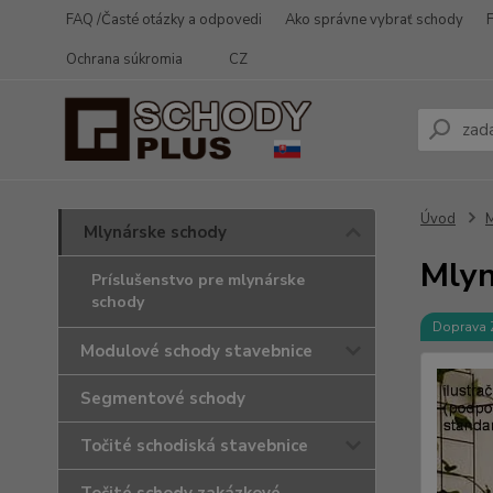
FAQ /Časté otázky a odpovedi
Ako správne vybrať schody
Ochrana súkromia
CZ
Úvod
M
Mlynárske schody
Mlyn
Príslušenstvo pre mlynárske
schody
Doprava
Modulové schody stavebnice
Segmentové schody
Točité schodiská stavebnice