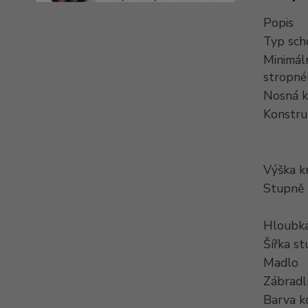
Popis
Typ sch
Minimál
stropné
Nosná k
Konstru
Výška k
Stupně
Hloubka
Šířka s
Madlo
Zábradl
Barva k