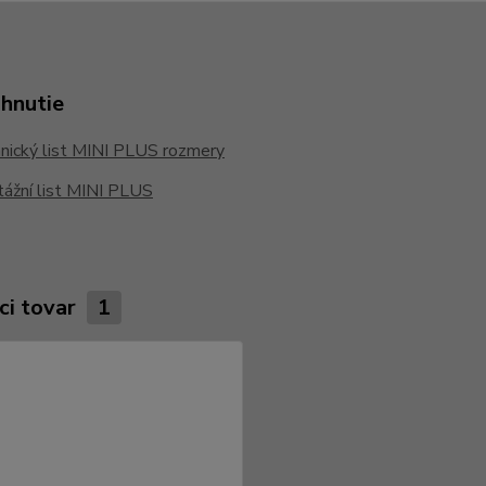
ahnutie
nický list MINI PLUS rozmery
ážní list MINI PLUS
ci tovar
1