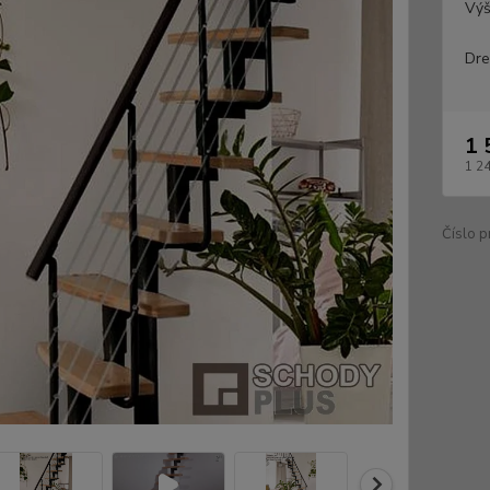
Výš
Dre
1 
1 2
Číslo p