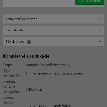
Zvoliť variant
Kompletné špecifikácie
Na stiahnutie
Súvisiaci tovar
1
Kompletné špecifikácie
Popis
Variabilní mlynářské schody
Typ
Přímé rameno s možností zatočení
schodiště
Minimálna
veľkosť
140x70cm
stropného
otvoru
Nosná
kovová. priemer rúrok 90mm