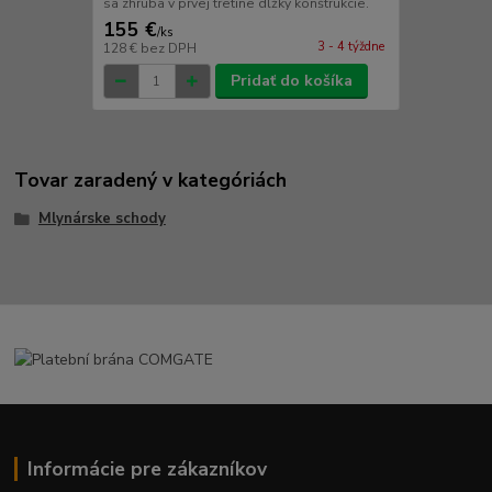
sa zhruba v prvej tretine dĺžky konštrukcie.
155 €
/
ks
3 - 4 týždne
128 €
bez DPH
Pridať do košíka
Tovar zaradený v kategóriách
Mlynárske schody
Informácie pre zákazníkov