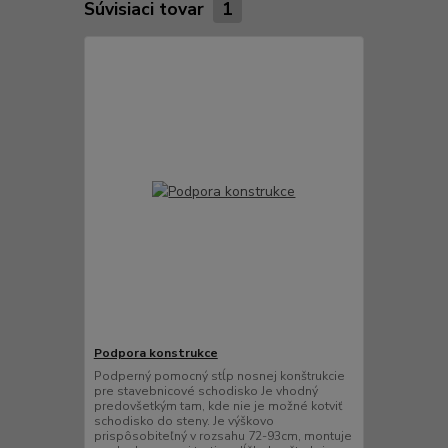
Súvisiaci tovar
1
Podpora konstrukce
Podperný pomocný stĺp nosnej konštrukcie
pre stavebnicové schodisko Je vhodný
predovšetkým tam, kde nie je možné kotviť
schodisko do steny. Je výškovo
prispôsobiteľný v rozsahu 72-93cm, montuje