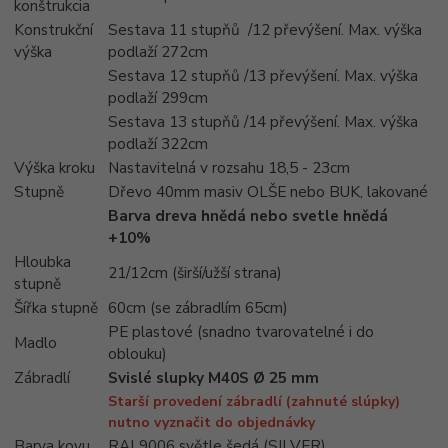
konštrukcia
Konstrukční
Sestava 11 stupňů /12 převýšení. Max. výška
výška
podlaží 272cm
Sestava 12 stupňů /13 převýšení. Max. výška
podlaží 299cm
Sestava 13 stupňů /14 převýšení. Max. výška
podlaží 322cm
Výška kroku
Nastavitelná v rozsahu 18,5 - 23cm
Stupně
Dřevo 40mm masiv OLŠE nebo BUK, lakované
Barva dreva hnědá nebo svetle hnědá
+10%
Hloubka
21/12cm (širší/užší strana)
stupně
Šířka stupně
60cm (se zábradlím 65cm)
PE plastové (snadno tvarovatelné i do
Madlo
oblouku)
Zábradlí
Svislé slupky M40S Ø 25 mm
Starší provedení zábradlí (zahnuté slúpky)
nutno vyznačit do objednávky
Barva kovu
RAL9006 světle šedá (SILVER)