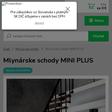
0
ks
0902 180 499
EUR
za
0 €
Po-Čt 7.00 - 16.00 hod. Pá 7.00 - 12.00 hod.
Pre zákazníkov zo Slovenska s platným
SK DIČ účtujeme v cenách bez DPH
Menu
Zatvoriť
Hľadať
Úvod
Mlynárske schody
Mlynárske schody MINI PLUS
Mlynárske schody MINI PLUS
Doprava ZADARMO