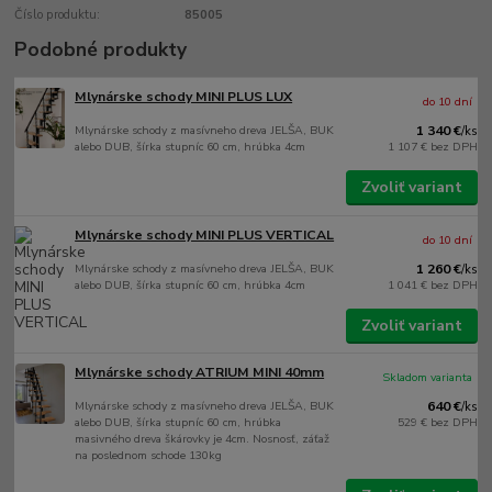
Číslo produktu:
85005
Podobné produkty
Mlynárske schody MINI PLUS LUX
do 10 dní
Mlynárske schody z masívneho dreva JELŠA, BUK
1 340 €
/
ks
alebo DUB, šírka stupníc 60 cm, hrúbka 4cm
1 107 €
bez DPH
Zvoliť variant
Mlynárske schody MINI PLUS VERTICAL
do 10 dní
Mlynárske schody z masívneho dreva JELŠA, BUK
1 260 €
/
ks
alebo DUB, šírka stupníc 60 cm, hrúbka 4cm
1 041 €
bez DPH
Zvoliť variant
Mlynárske schody ATRIUM MINI 40mm
Skladom varianta
Mlynárske schody z masívneho dreva JELŠA, BUK
640 €
/
ks
alebo DUB, šírka stupníc 60 cm, hrúbka
529 €
bez DPH
masivného dreva škárovky je 4cm. Nosnosť, záťaž
na poslednom schode 130kg