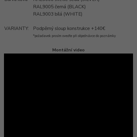
RAL9005 černá (BLACK)
RAL9003 bílá (WHITE)
VARIANTY:
Podpěrný sloup konstrukce +140€
*požadavek prosím oveďte při objednávce do poznámky
Montážní video