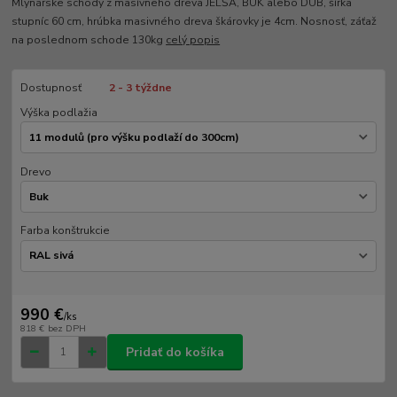
Mlynárske schody z masívneho dreva JELŠA, BUK alebo DUB, šírka
stupníc 60 cm, hrúbka masivného dreva škárovky je 4cm. Nosnosť, záťaž
na poslednom schode 130kg
celý popis
Dostupnosť
2 - 3 týždne
Výška podlažia
Drevo
Farba konštrukcie
990 €
/
ks
818 €
bez DPH
Pridať do košíka