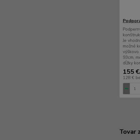
Podpora
Podpern
konštruk
Je vhodn
možné ko
výškovo 
93cm, mo
dĺžky ko
155 €
128 €
b
Tovar 