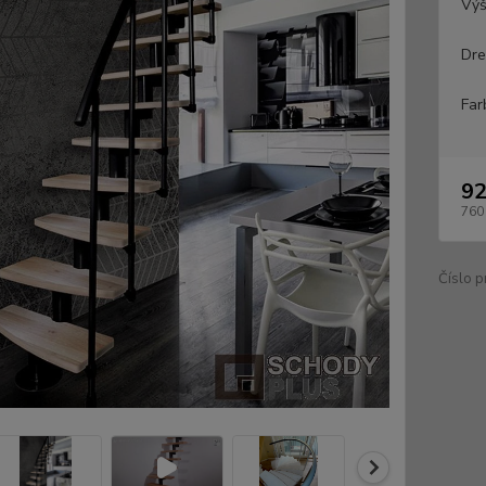
Výš
Dre
Far
92
760
Číslo p