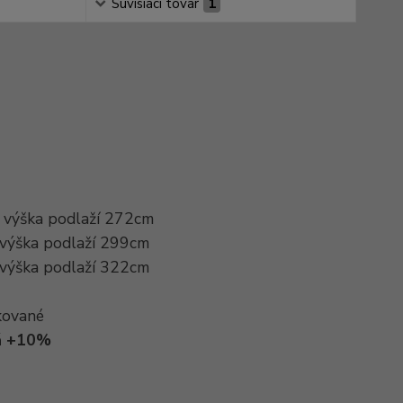
Súvisiaci tovar
1
. výška podlaží 272cm
 výška podlaží 299cm
 výška podlaží 322cm
kované
dá +10%