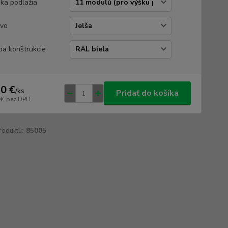
ka podlažia
vo
ba konštrukcie
0 €
/
ks
Pridať do košíka
 €
bez DPH
roduktu:
85005