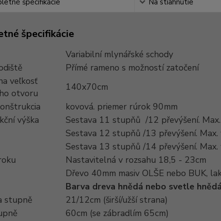
etné špecifikácie
Na stiahnutie
tné špecifikácie
Variabilní mlynářské schody
odiště
Přímé rameno s možností zatočení
na veľkosť
140x70cm
ho otvoru
onštrukcia
kovová. priemer rúrok 90mm
kční výška
Sestava 11 stupňů /12 převýšení. Max
Sestava 12 stupňů /13 převýšení. Max.
Sestava 13 stupňů /14 převýšení. Max.
roku
Nastavitelná v rozsahu 18,5 - 23cm
Dřevo 40mm masiv OLŠE nebo BUK, la
Barva dreva hnědá nebo svetle hně
 stupně
21/12cm (širší/užší strana)
tupně
60cm (se zábradlím 65cm)