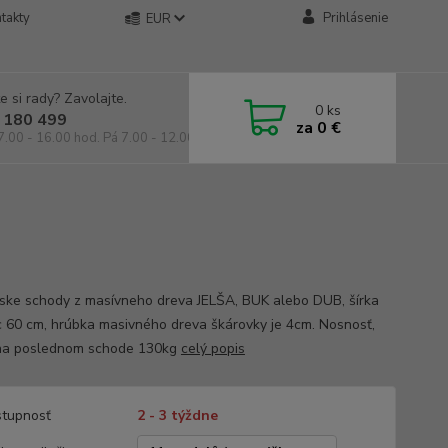
takty
Prihlásenie
EUR
e si rady? Zavolajte.
0
ks
 180 499
za
0 €
7.00 - 16.00 hod. Pá 7.00 - 12.00 hod.
ske schody z masívneho dreva JELŠA, BUK alebo DUB, šírka
c 60 cm, hrúbka masivného dreva škárovky je 4cm. Nosnosť,
na poslednom schode 130kg
celý popis
tupnosť
2 - 3 týždne