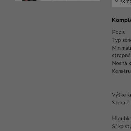
Kompl
Komple
Popis
Typ sch
Minimál
stropné
Nosná k
Konstru
Výška k
Stupně
Hloubka
Šířka s