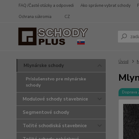
FAQ /Časté otázky a odpovedi
Ako správne vybrať schody
Ochrana súkromia
CZ
Úvod
M
Mlynárske schody
Mlyn
Príslušenstvo pre mlynárske
schody
Doprava
Modulové schody stavebnice
Segmentové schody
Točité schodiská stavebnice