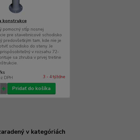
 konstrukce
ý pomocný stĺp nosnej
cie pre stavebnicové schodisko
ý predovšetkým tam, kde nie je
tviť schodisko do steny. Je
prispôsobiteľný v rozsahu 72-
ntuje sa zhruba v prvej tretine
nštrukcie.
/
ks
3 - 4 týždne
ez DPH
Pridať do košíka
zaradený v kategóriách