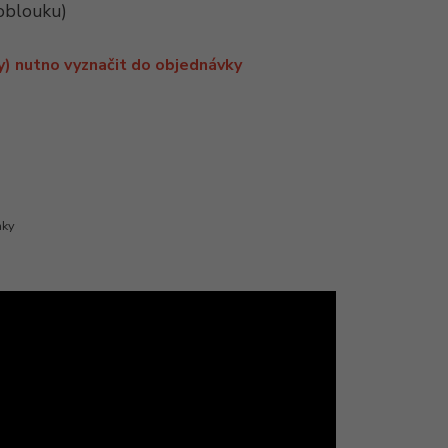
 oblouku)
y) nutno vyznačit do objednávky
mky