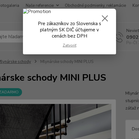
Fotogaleria
Naše referencie
Obchodné podmienky, reklamácie
Kon
Pre zákazníkov zo Slovenska s
platným SK DIČ účtujeme v
Neviet
cenách bez DPH
Hľadať
0902
Po-Čt 
Zatvoriť
lynárske schody
Mlynárske schody MINI PLUS
árske schody MINI PLUS
 ZADARMO
Mlynár
stupní
záťaž 
Dos