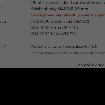
PE plastové (snadno tvarovatelné i do
í
Svislé slupky M40S Ø 25 mm
Starší provedení zábradlí (zahnuté slúpk
ovu
RAL9006 světle šedá (SILVER)
RAL9005 černá (BLACK)
RAL9003 bílá (WHITE)
TY:
Podpěrný sloup konstrukce +140€
*požadavek prosím oveďte při objednávce do pozná
Montážní video