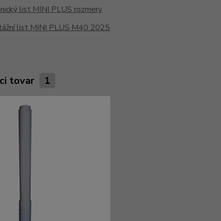
nický list MINI PLUS rozmery
ážní list MINI PLUS M40 2025
ci tovar
1