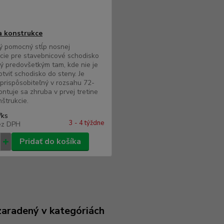
 konstrukce
ý pomocný stĺp nosnej
cie pre stavebnicové schodisko
ý predovšetkým tam, kde nie je
tviť schodisko do steny. Je
prispôsobiteľný v rozsahu 72-
ntuje sa zhruba v prvej tretine
nštrukcie.
/
ks
3 - 4 týždne
ez DPH
Pridať do košíka
zaradený v kategóriách