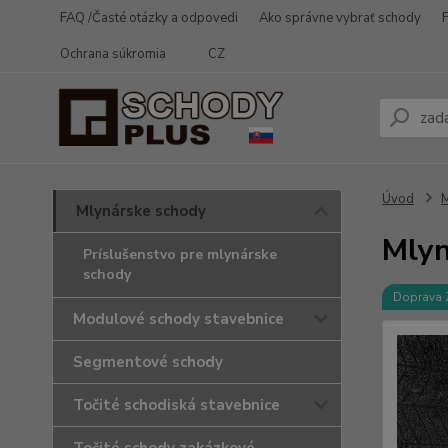
FAQ /Časté otázky a odpovedi
Ako správne vybrať schody
Ochrana súkromia
CZ
Úvod
M
Mlynárske schody
Mlyn
Príslušenstvo pre mlynárske
schody
Doprava
Modulové schody stavebnice
Segmentové schody
Točité schodiská stavebnice