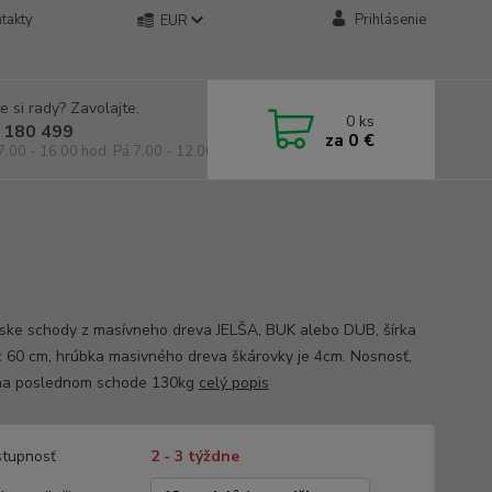
takty
Prihlásenie
EUR
e si rady? Zavolajte.
0
ks
 180 499
za
0 €
7.00 - 16.00 hod. Pá 7.00 - 12.00 hod.
ske schody z masívneho dreva JELŠA, BUK alebo DUB, šírka
c 60 cm, hrúbka masivného dreva škárovky je 4cm. Nosnosť,
na poslednom schode 130kg
celý popis
tupnosť
2 - 3 týždne