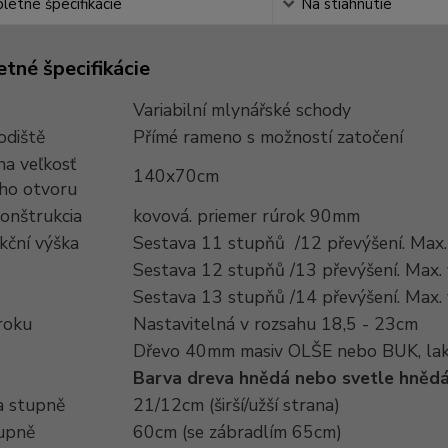
etné špecifikácie
Na stiahnutie
tné špecifikácie
Variabilní mlynářské schody
odiště
Přímé rameno s možností zatočení
na veľkosť
140x70cm
ho otvoru
onštrukcia
kovová. priemer rúrok 90mm
kční výška
Sestava 11 stupňů /12 převýšení. Max
Sestava 12 stupňů /13 převýšení. Max.
Sestava 13 stupňů /14 převýšení. Max.
roku
Nastavitelná v rozsahu 18,5 - 23cm
Dřevo 40mm masiv OLŠE nebo BUK, la
Barva dreva hnědá nebo svetle hně
 stupně
21/12cm (širší/užší strana)
tupně
60cm (se zábradlím 65cm)