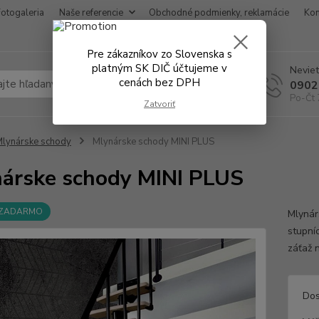
Fotogaleria
Naše referencie
Obchodné podmienky, reklamácie
Kon
Pre zákazníkov zo Slovenska s
platným SK DIČ účtujeme v
Neviet
cenách bez DPH
Hľadať
0902
Po-Čt 
Zatvoriť
lynárske schody
Mlynárske schody MINI PLUS
árske schody MINI PLUS
 ZADARMO
Mlynár
stupní
záťaž 
Dos