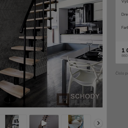
Výš
Dre
Far
1 
860
Číslo p