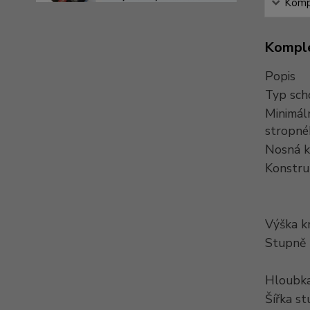
Kompl
Komple
Popis
Typ sch
Minimál
stropné
Nosná k
Konstru
Výška k
Stupně
Hloubka
Šířka s