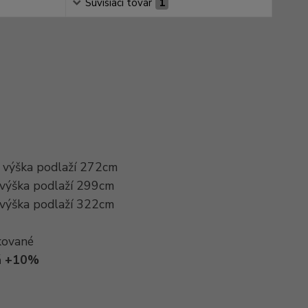
Súvisiaci tovar
1
. výška podlaží 272cm
 výška podlaží 299cm
 výška podlaží 322cm
kované
dá +10%