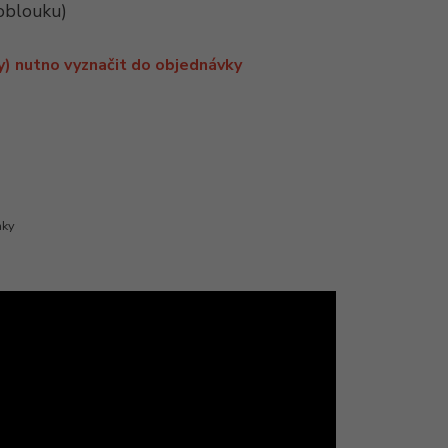
 oblouku)
y) nutno vyznačit do objednávky
mky