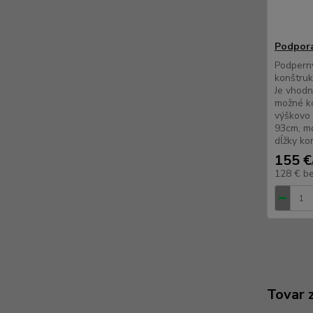
Podpora
Podpern
konštruk
Je vhodn
možné ko
výškovo 
93cm, mo
dĺžky ko
155 €
128 €
b
Tovar 