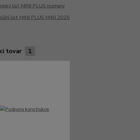
nický list MINI PLUS rozmery
ážní list MINI PLUS M40 2025
ci tovar
1