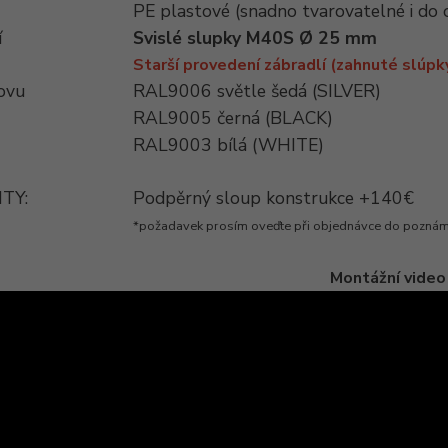
PE plastové (snadno tvarovatelné i do
í
Svislé slupky M40S Ø 25 mm
Starší provedení zábradlí (zahnuté slúpk
ovu
RAL9006 světle šedá (SILVER)
RAL9005 černá (BLACK)
RAL9003 bílá (WHITE)
TY:
Podpěrný sloup konstrukce +140€
*požadavek prosím oveďte při objednávce do pozná
Montážní video