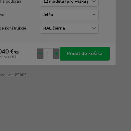
ka podlažia
vo
ba konštrukcie
040 €
/
ks
Pridať do košíka
 €
bez DPH
roduktu:
85005