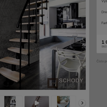
Výš
Dre
Far
1 
860
Číslo p