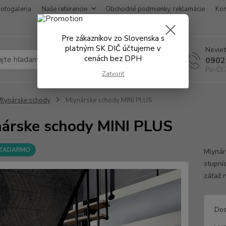
Fotogaleria
Naše referencie
Obchodné podmienky, reklamácie
Kon
Pre zákazníkov zo Slovenska s
platným SK DIČ účtujeme v
Neviet
cenách bez DPH
Hľadať
0902
Po-Čt 
Zatvoriť
lynárske schody
Mlynárske schody MINI PLUS
árske schody MINI PLUS
 ZADARMO
Mlynár
stupní
záťaž 
Dos