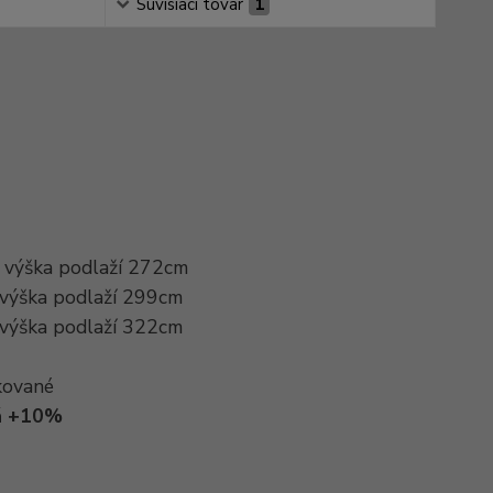
Súvisiaci tovar
1
. výška podlaží 272cm
 výška podlaží 299cm
 výška podlaží 322cm
kované
dá +10%