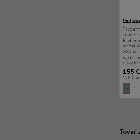
Podpora
Podpern
konštruk
Je vhodn
možné ko
výškovo 
93cm, mo
dĺžky ko
155 €
128 €
b
Tovar 