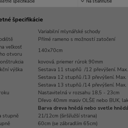
etné špecifikácie
Na stiahnutie
tné špecifikácie
Variabilní mlynářské schody
odiště
Přímé rameno s možností zatočení
na veľkosť
140x70cm
ho otvoru
onštrukcia
kovová. priemer rúrok 90mm
kční výška
Sestava 11 stupňů /12 převýšení. Max
Sestava 12 stupňů /13 převýšení. Max.
Sestava 13 stupňů /14 převýšení. Max.
roku
Nastavitelná v rozsahu 18,5 - 23cm
Dřevo 40mm masiv OLŠE nebo BUK, la
Barva dreva hnědá nebo svetle hně
 stupně
21/12cm (širší/užší strana)
tupně
60cm (se zábradlím 65cm)