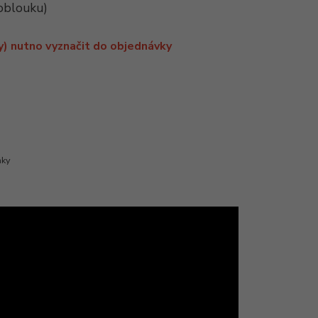
 oblouku)
y) nutno vyznačit do objednávky
mky