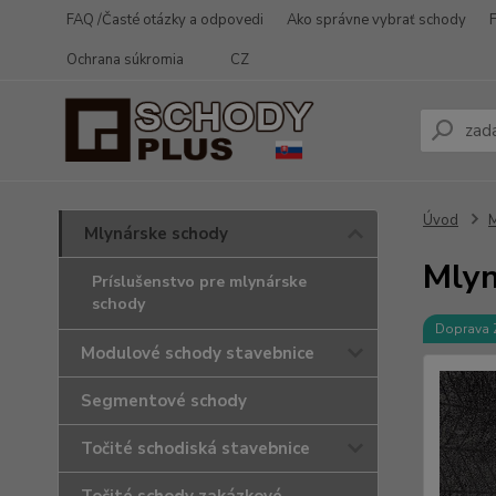
FAQ /Časté otázky a odpovedi
Ako správne vybrať schody
Ochrana súkromia
CZ
Úvod
M
Mlynárske schody
Mlyn
Príslušenstvo pre mlynárske
schody
Doprava
Modulové schody stavebnice
Segmentové schody
Točité schodiská stavebnice