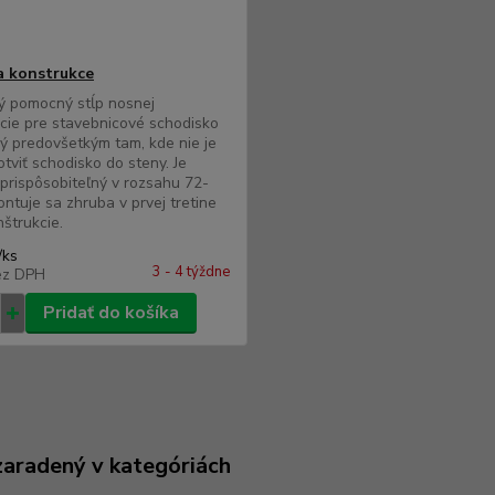
 konstrukce
ý pomocný stĺp nosnej
cie pre stavebnicové schodisko
ý predovšetkým tam, kde nie je
tviť schodisko do steny. Je
prispôsobiteľný v rozsahu 72-
ntuje sa zhruba v prvej tretine
nštrukcie.
/
ks
3 - 4 týždne
ez DPH
Pridať do košíka
zaradený v kategóriách