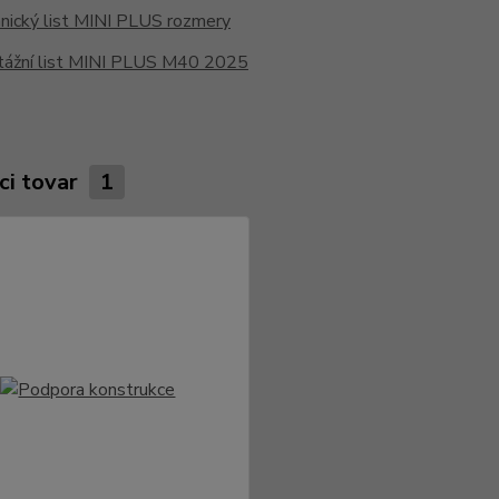
nický list MINI PLUS rozmery
ážní list MINI PLUS M40 2025
ci tovar
1