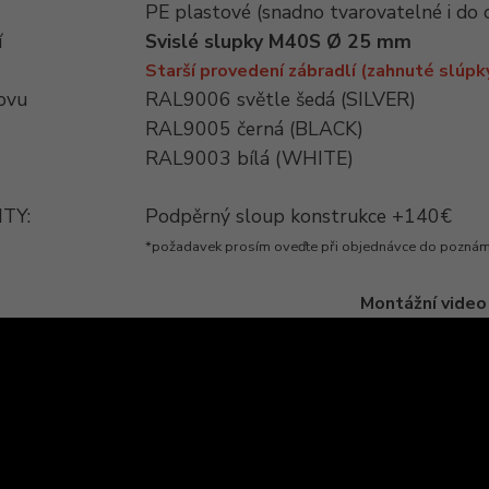
PE plastové (snadno tvarovatelné i do
í
Svislé slupky M40S Ø 25 mm
Starší provedení zábradlí (zahnuté slúpk
ovu
RAL9006 světle šedá (SILVER)
RAL9005 černá (BLACK)
RAL9003 bílá (WHITE)
TY:
Podpěrný sloup konstrukce +140€
*požadavek prosím oveďte při objednávce do pozná
Montážní video