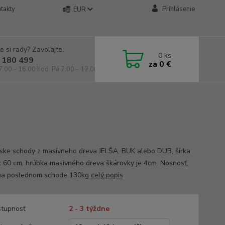
takty
Prihlásenie
EUR
e si rady? Zavolajte.
0
ks
 180 499
za
0 €
7.00 - 16.00 hod. Pá 7.00 - 12.00 hod.
ske schody z masívneho dreva JELŠA, BUK alebo DUB, šírka
c 60 cm, hrúbka masivného dreva škárovky je 4cm. Nosnosť,
na poslednom schode 130kg
celý popis
tupnosť
2 - 3 týždne