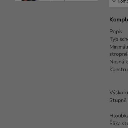
Kompl
Komple
Popis
Typ sch
Minimál
stropné
Nosná k
Konstru
Výška k
Stupně
Hloubka
Šířka s