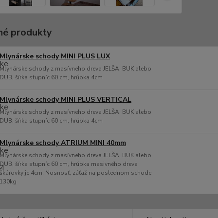
é produkty
Mlynárske schody MINI PLUS LUX
Mlynárske schody z masívneho dreva JELŠA, BUK alebo
DUB, šírka stupníc 60 cm, hrúbka 4cm
Mlynárske schody MINI PLUS VERTICAL
Mlynárske schody z masívneho dreva JELŠA, BUK alebo
DUB, šírka stupníc 60 cm, hrúbka 4cm
Mlynárske schody ATRIUM MINI 40mm
Mlynárske schody z masívneho dreva JELŠA, BUK alebo
DUB, šírka stupníc 60 cm, hrúbka masivného dreva
škárovky je 4cm. Nosnosť, záťaž na poslednom schode
130kg