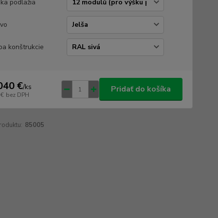
ka podlažia
vo
ba konštrukcie
040 €
/
ks
Pridať do košíka
 €
bez DPH
roduktu:
85005