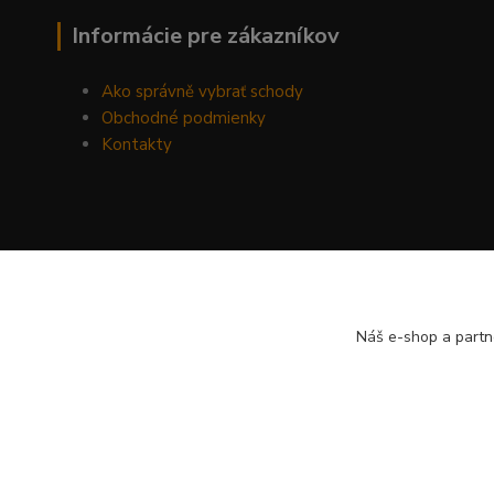
Informácie pre zákazníkov
Ako správně vybrať schody
Obchodné podmienky
Kontakty
Náš e-shop a partn