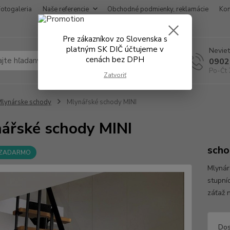
Fotogaleria
Naše referencie
Obchodné podmienky, reklamácie
Kon
Pre zákazníkov zo Slovenska s
platným SK DIČ účtujeme v
Neviet
cenách bez DPH
Hľadať
0902
Po-Čt 
Zatvoriť
lynárske schody
Mlynářské schody MINI
ářské schody MINI
sch
 ZADARMO
Mlynár
stupní
záťaž 
Dos