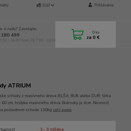
takty
Prihlásenie
EUR
e si rady? Zavolajte.
0
ks
 180 499
za
0 €
7.00 - 16.00 hod. Pá 7.00 - 12.00 hod.
ody ATRIUM
ske schody z masívneho dreva JELŠA, BUK alebo DUB, šírka
c 60 cm, hrúbka masivného dreva škárovky je 4cm. Nosnosť,
na poslednom schode 130kg
celý popis
tupnosť
2 - 3 týždne