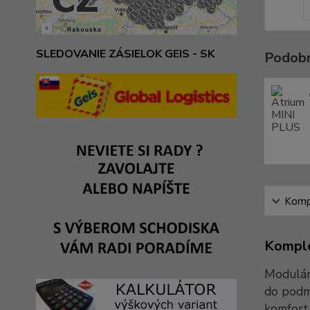
SLEDOVANIE ZÁSIELOK GEIS - SK
Podobn
Kompl
Komple
Modulár
do podmí
komfort 