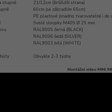
 stupně
21/12cm (širší/užší strana)
tupně
60cm (se zábradlím 65cm)
PE plastové (snadno tvarovatelné i do
í
Svislé sloupky M40S Ø 25 mm
ovu
RAL9005 černá (BLACK)
RAL9006 šedá (SILVER)
RAL9003 bílá (WHITE)
lhůty
Obvykle 2-3 týdny
Montážní video MINI /