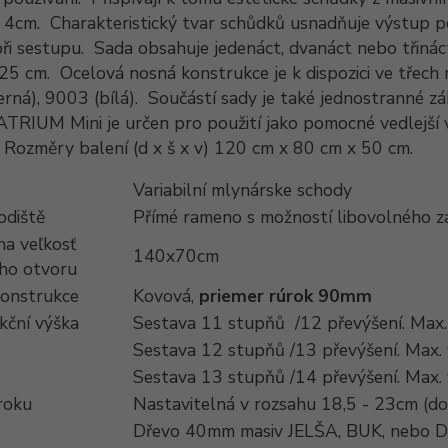
 4cm.
Charakteristický tvar schůdků usnadňuje výstup 
ři sestupu.
Sada obsahuje jedenáct, dvanáct nebo třiná
 25 cm.
Ocelová nosná konstrukce je k dispozici ve třech
rná), 9003 (bílá).
Součástí sady je také jednostranné záb
TRIUM Mini je určen pro použití jako pomocné vedlejší vn
Rozměry balení (d x š x v) 120 cm x 80 cm x 50 cm.
Variabilní mlynárske schody
odiště
Přímé rameno s možností libovolného z
na veľkosť
140x70cm
ho otvoru
onstrukce
Kovová,
priemer rúrok 90mm
kční výška
Sestava 11 stupňů /12 převýšení. Max
Sestava 12 stupňů /13 převýšení. Max.
Sestava 13 stupňů /14 převýšení. Max.
roku
Nastavitelná v rozsahu 18,5 - 23cm (d
Dřevo 40mm masiv JELŠA, BUK, nebo D