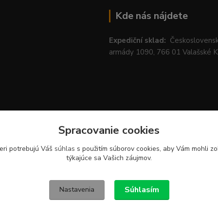
Kde nás nájdete
Expediční sklad:
Českoslovens
armády 1090, 766 01 Valašské 
Spracovanie cookies
eri potrebujú Váš
súhlas
s použitím súborov cookies, aby Vám mohli zo
týkajúce sa Vašich záujmov.
Súhlasím
Nastavenia