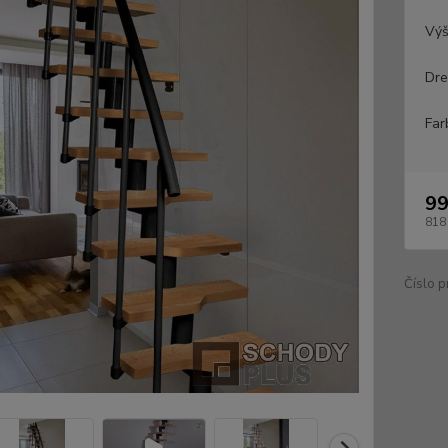
Výš
Dre
Far
99
818
Číslo p