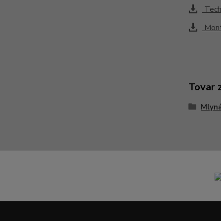
Techn
Mont
Tovar 
Mlyná