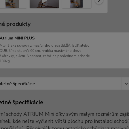
é produkty
Atrium MINI PLUS
Mlynárske schody z masívneho dreva JELŠA, BUK alebo
DUB, šírka stupníc 60 cm, hrúbka masivného dreva
škárovky je 4cm. Nosnosť, záťaž na poslednom schode
130kg
etné špecifikácie
tné špecifikácie
ní schody ATRIUM Mini díky svým malým rozměrům zajišťu
nek, kde nelze vyčlenit větší plochu pro instalaci schodů
používání.
Přispívají k tomu estetické schůdky z masiv