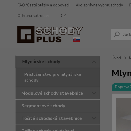
FAQ /Časté otázky a odpovedi
Ako správne vybrať schody
Ochrana súkromia
CZ
Úvod
M
Mlynárske schody
Mlyn
Príslušenstvo pre mlynárske
schody
Doprava
Modulové schody stavebnice
Segmentové schody
Točité schodiská stavebnice