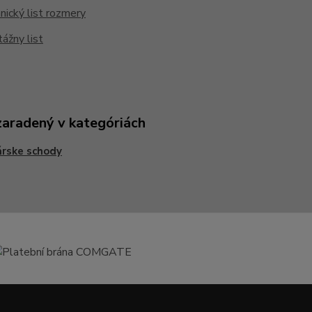
ický list rozmery
ážny list
zaradený v kategóriách
rske schody