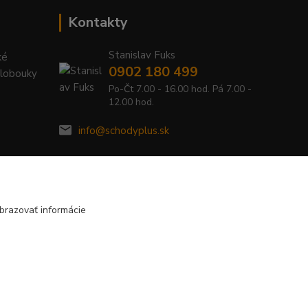
Kontakty
Stanislav Fuks
ké
0902 180 499
Klobouky
Po-Čt 7.00 - 16.00 hod. Pá 7.00 -
12.00 hod.
info@schodyplus.sk
brazovať informácie