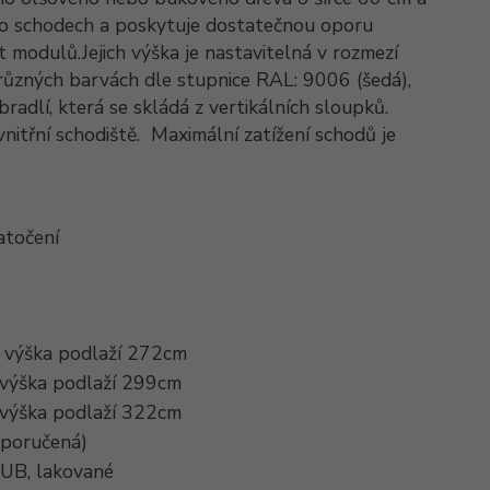
po schodech a poskytuje dostatečnou oporu
ct modulů.
Jejich výška je nastavitelná v rozmezí
 různých barvách dle stupnice RAL: 9006 (šedá),
radlí, která se skládá z vertikálních sloupků.
itřní schodiště.
Maximální zatížení schodů je
atočení
. výška podlaží 272cm
 výška podlaží 299cm
 výška podlaží 322cm
oporučená)
UB, lakované