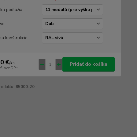
ka podlažia
vo
ba konštrukcie
0 €
/
ks
Pridať do košíka
 €
bez DPH
roduktu:
85000-20