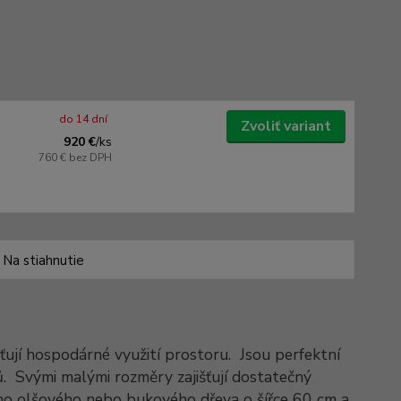
do 14 dní
Zvoliť variant
920 €
/
ks
760 €
bez DPH
Na stiahnutie
jí hospodárné využití prostoru.
Jsou perfektní
.
Svými malými rozměry zajišťují dostatečný
ního olšového nebo bukového dřeva o šířce 60 cm a