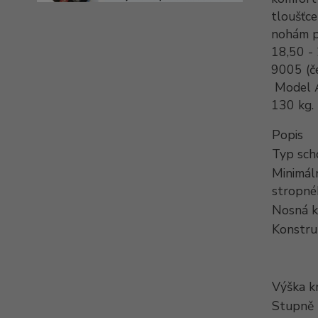
tloušťce
nohám p
18,50 -
9005 (če
Model A
130 kg.
Popis
Typ sch
Minimál
stropné
Nosná k
Konstru
Výška k
Stupně