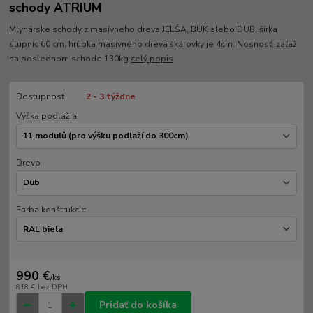
schody ATRIUM
Mlynárske schody z masívneho dreva JELŠA, BUK alebo DUB, šírka
stupníc 60 cm, hrúbka masivného dreva škárovky je 4cm. Nosnosť, záťaž
na poslednom schode 130kg
celý popis
Dostupnosť
2 - 3 týždne
Výška podlažia
Drevo
Farba konštrukcie
990 €
/
ks
818 €
bez DPH
Pridať do košíka