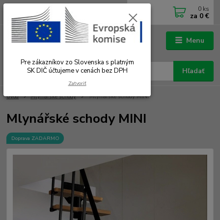
0
ks
0902 180 499
EUR
za
0 €
Po-Čt 7.00 - 16.00 hod. Pá 7.00 - 12.00 hod.
Menu
Pre zákazníkov zo Slovenska s platným
SK DIČ účtujeme v cenách bez DPH
Hľadať
Zatvoriť
Úvod
Mlynárske schody
Mlynářské schody MINI
Mlynářské schody MINI
Doprava ZADARMO