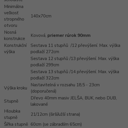
Minimálna
veľkosť
140x70cm
stropného
otvoru
Nosná
Kovová,
priemer rúrok 90mm
konstrukce
Konstrukční
Sestava 11 stupňů /12 převýšení. Max. výška
výška
podlaží 272cm
Sestava 12 stupňů /13 převýšení. Max. výška
podlaží 299cm
Sestava 13 stupňů /14 převýšení. Max. výška
podlaží 322cm
Nastavitelná v rozsahu 18,5 - 23cm
Výška kroku
(doporučená)
Dřevo 40mm masiv JELŠA, BUK, nebo DUB,
Stupně
lakované
Hloubka
21/12cm (širší/užší strana)
stupně
Šířka stupně
60cm (se zábradlím 65cm)