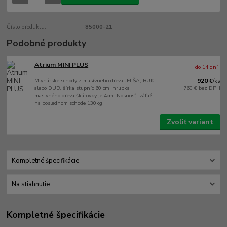
Číslo produktu:
85000-21
Podobné produkty
Atrium MINI PLUS
do 14 dní
Mlynárske schody z masívneho dreva JELŠA, BUK
920 €
/
ks
alebo DUB, šírka stupníc 60 cm, hrúbka
760 €
bez DPH
masivného dreva škárovky je 4cm. Nosnosť, záťaž
na poslednom schode 130kg
Zvoliť variant
Kompletné špecifikácie
Na stiahnutie
Kompletné špecifikácie