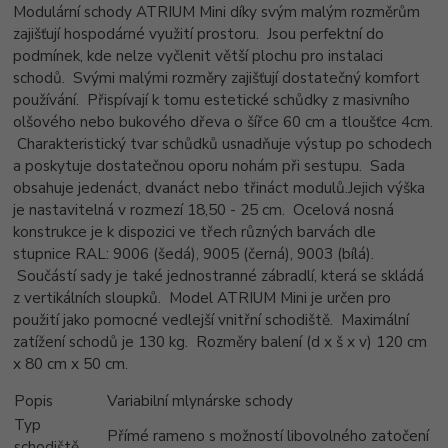
Modulární schody ATRIUM Mini díky svým malým rozměrům
zajišťují hospodárné využití prostoru.
Jsou perfektní do
podmínek, kde nelze vyčlenit větší plochu pro instalaci
schodů.
Svými malými rozměry zajišťují dostatečný komfort
používání.
Přispívají k tomu estetické schůdky z masivního
olšového nebo bukového dřeva o šířce 60 cm a tloušťce 4cm.
Charakteristický tvar schůdků usnadňuje výstup po schodech
a poskytuje dostatečnou oporu nohám při sestupu.
Sada
obsahuje jedenáct, dvanáct nebo třináct modulů.
Jejich výška
je nastavitelná v rozmezí 18,50 - 25 cm.
Ocelová nosná
konstrukce je k dispozici ve třech různých barvách dle
stupnice RAL: 9006 (šedá), 9005 (černá), 9003 (bílá).
Součástí sady je také jednostranné zábradlí, která se skládá
z vertikálních sloupků.
Model ATRIUM Mini je určen pro
použití jako pomocné vedlejší vnitřní schodiště.
Maximální
zatížení schodů je 130 kg.
Rozměry balení (d x š x v) 120 cm
x 80 cm x 50 cm.
Popis
Variabilní mlynárske schody
Typ
Přímé rameno s možností libovolného zatočení
schodiště