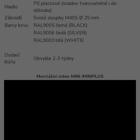
PE plastové (snadno tvarovatelné i do
Madlo
oblouku)
Zábradlí
Svislé sloupky M40S Ø 25 mm
Barvy kovu
RAL9005 černá (BLACK)
RAL9006 šedá (SILVER)
RAL9003 bílá (WHITE)
Dodací
Obvykle 2-3 týdny
lhůty
Montážní video MINI /MINIPLUS