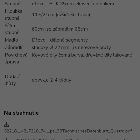
Stupně
dřevo - BUK 35mm, zkosení obloukem
Hloubka
11,5/21cm (užší/širší strana)
stupně
Šířka
60cm (se zábradlím 65cm)
stupně
Madlo
Dřevo - dělené segmenty
Zábradlí
sloupky Ø 22 mm, 3x nerezové pruty
Povrchová
Kovové díly černá barva, dřevěné díly lakované
úprava
Dodací
obvykle 2-4 týdny
lhůty
Na stiahnutie
52218_143_7210_74__ps_38TechnischesDatenblatt_Quatro.pdf