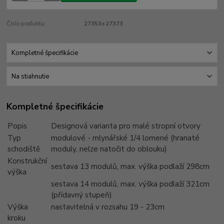
Číslo produktu:
27353+27373
Kompletné špecifikácie
Na stiahnutie
Kompletné špecifikácie
Popis
Designová varianta pro malé stropní otvory
Typ
modulové - mlynářské 1/4 lomené (hranaté
schodiště
moduly, nelze natočit do oblouku)
Konstrukční
sestava 13 modulů, max. výška podlaží 298cm
výška
sestava 14 modulů, max. výška podlaží 321cm
(přídavný stupeň)
Výška
nastavitelná v rozsahu 19 - 23cm
kroku