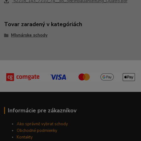
52218_143_7210_74__ps_38Einbauanleitung_Quatro.pdf
Tovar zaradený v kategóriách
Mlynárske schody
Informácie pre zákazníkov
Ako správně vybrať schody
Obchodné podmienky
Kontakty