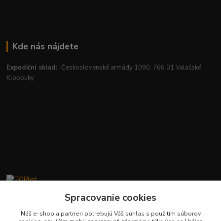
Kde nás nájdete
Expediční sklad:
Československé armády 1090, 766 01 Valašské
Klobouky
Spracovanie cookies
Kontakty
Náš e-shop a partneri potrebujú Váš
súhlas
s použitím súborov