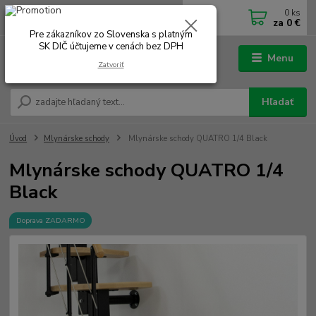
0
ks
0902 180 499
EUR
za
0 €
Po-Čt 7.00 - 16.00 hod. Pá 7.00 - 12.00 hod.
Pre zákazníkov zo Slovenska s platným
SK DIČ účtujeme v cenách bez DPH
Menu
Zatvoriť
Hľadať
Úvod
Mlynárske schody
Mlynárske schody QUATRO 1/4 Black
Mlynárske schody QUATRO 1/4
Black
Doprava ZADARMO