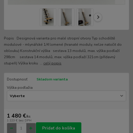
Popis Designová varianta pro malé stropní otvory Typ schodiště
modulové - mlynářské 1/4 lomené (hranaté moduly, nelze natočit do
oblouku) Konstrukční výška sestava 13 modulů, max. výška podlaží
298cm sestava 14 modulů, max. výška podlaží 321cm (přídavný
stupeň) Výška kroku ...
celý popis
Dostupnosť
Skladom varianta
Výška podlažia
1 480 €
/
ks
1 223 €
bez DPH
Pridať do košíka