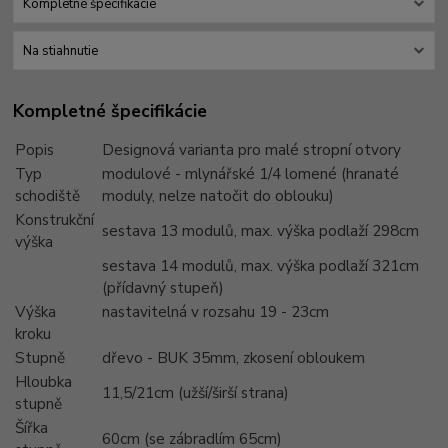
Kompletné špecifikácie
Na stiahnutie
Kompletné špecifikácie
Popis
Designová varianta pro malé stropní otvory
Typ
modulové - mlynářské 1/4 lomené (hranaté
schodiště
moduly, nelze natočit do oblouku)
Konstrukční
sestava 13 modulů, max. výška podlaží 298cm
výška
sestava 14 modulů, max. výška podlaží 321cm
(přídavný stupeň)
Výška
nastavitelná v rozsahu 19 - 23cm
kroku
Stupně
dřevo - BUK 35mm, zkosení obloukem
Hloubka
11,5/21cm (užší/širší strana)
stupně
Šířka
60cm (se zábradlím 65cm)