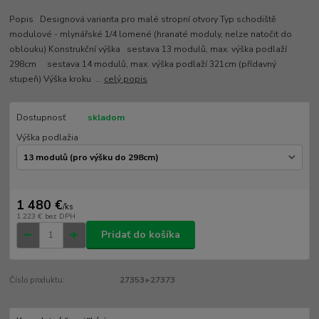
Popis Designová varianta pro malé stropní otvory Typ schodiště
modulové - mlynářské 1/4 lomené (hranaté moduly, nelze natočit do
oblouku) Konstrukční výška sestava 13 modulů, max. výška podlaží
298cm sestava 14 modulů, max. výška podlaží 321cm (přídavný
stupeň) Výška kroku ...
celý popis
Dostupnosť
skladom
Výška podlažia
1 480 €
/
ks
1 223 €
bez DPH
Pridať do košíka
Číslo produktu:
27353+27373