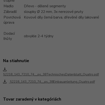
stupně
Madlo
Dřevo - dělené segmenty
Zábradlí
sloupky Ø 22 mm, 3x nerezové pruty
Povrchová
Kovové díly černá barva, dřevěné díly lakované
úprava
Dodací
obvykle 2-4 týdny
lhůty
Na stiahnutie
52218_143_7210_74__ps_38TechnischesDatenblatt_Quatro.pdf
52218_143_7210_74__ps_38Einbauanleitung_Quatro.pdf
Tovar zaradený v kategóriách