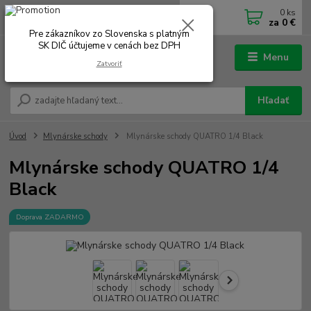
0
ks
0902 180 499
EUR
za
0 €
Po-Čt 7.00 - 16.00 hod. Pá 7.00 - 12.00 hod.
Pre zákazníkov zo Slovenska s platným
SK DIČ účtujeme v cenách bez DPH
Menu
Zatvoriť
Hľadať
Úvod
Mlynárske schody
Mlynárske schody QUATRO 1/4 Black
Mlynárske schody QUATRO 1/4
Black
Doprava ZADARMO