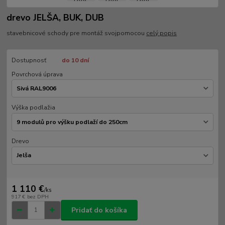
drevo JELŠA, BUK, DUB
stavebnicové schody pre montáž svojpomocou
celý popis
Dostupnosť
do 10 dní
Povrchová úprava
Výška podlažia
Drevo
1 110 €
/
ks
917 €
bez DPH
Pridať do košíka