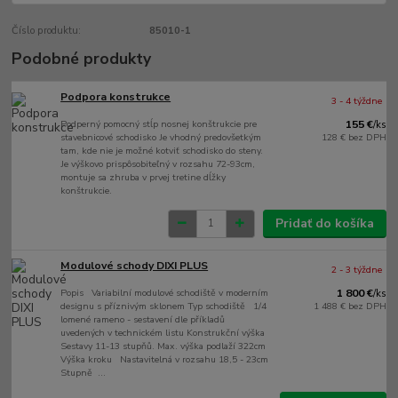
Číslo produktu:
85010-1
Podobné produkty
Podpora konstrukce
3 - 4 týždne
Podperný pomocný stĺp nosnej konštrukcie pre
155 €
/
ks
stavebnicové schodisko Je vhodný predovšetkým
128 €
bez DPH
tam, kde nie je možné kotviť schodisko do steny.
Je výškovo prispôsobiteľný v rozsahu 72-93cm,
montuje sa zhruba v prvej tretine dĺžky
konštrukcie.
Pridať do košíka
Modulové schody DIXI PLUS
2 - 3 týždne
Popis Variabilní modulové schodiště v moderním
1 800 €
/
ks
designu s příznivým sklonem Typ schodiště 1/4
1 488 €
bez DPH
lomené rameno - sestavení dle příkladů
uvedených v technickém listu Konstrukční výška
Sestavy 11-13 stupňů. Max. výška podlaží 322cm
Výška kroku Nastavitelná v rozsahu 18,5 - 23cm
Stupně ...