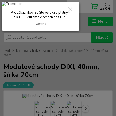
0
ks
0902 180 499
EUR
za
0 €
Po-Čt 7.00 - 16.00 hod. Pá 7.00 - 12.00 hod.
Pre zákazníkov zo Slovenska s platným
SK DIČ účtujeme v cenách bez DPH
Menu
Zatvoriť
Hľadať
Úvod
Modulové schody stavebnice
Modulové schody DIXI, 40mm, šírka
70cm
Modulové schody DIXI, 40mm,
šírka 70cm
Doprava ZADARMO