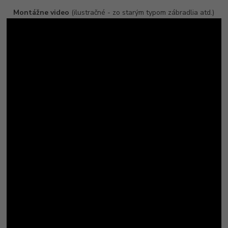
Montážne video
(ilustračné - zo starým typom zábradlia atd.)