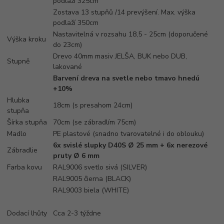
podlaží 325cm
Zostava 13 stupňů /14 prevýšení. Max. výška
podlaží 350cm
Nastavitelná v rozsahu 18,5 - 25cm (doporučené
Výška kroku
do 23cm)
Drevo 40mm masiv JELŠA, BUK nebo DUB,
Stupně
lakované
Barvení dreva na svetle nebo tmavo hnedú
+10%
Hlubka
18cm (s presahom 24cm)
stupňa
Šírka stupňa
70cm (se zábradlím 75cm)
Madlo
PE plastové (snadno tvarovatelné i do oblouku)
6x svislé slupky D40S Ø 25 mm + 6x nerezové
Zábradlie
pruty Ø 6 mm
Farba kovu
RAL9006 svetlo sivá (SILVER)
RAL9005 čierna (BLACK)
RAL9003 biela (WHITE)
Dodací lhůty
Cca 2-3 týždne