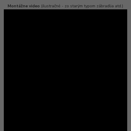
Montážne video
(ilustračné - zo starým typom zábradlia atd.)