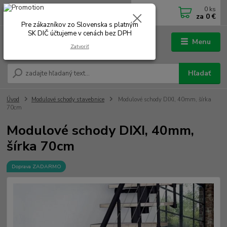
0
ks
0902 180 499
EUR
za
0 €
Po-Čt 7.00 - 16.00 hod. Pá 7.00 - 12.00 hod.
Pre zákazníkov zo Slovenska s platným
SK DIČ účtujeme v cenách bez DPH
Menu
Zatvoriť
Hľadať
Úvod
Modulové schody stavebnice
Modulové schody DIXI, 40mm, šírka
70cm
Modulové schody DIXI, 40mm,
šírka 70cm
Doprava ZADARMO