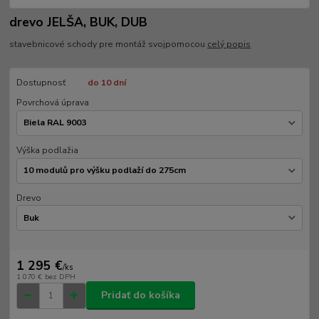
drevo JELŠA, BUK, DUB
stavebnicové schody pre montáž svojpomocou
celý popis
Dostupnosť
do 10 dní
Povrchová úprava
Výška podlažia
Drevo
1 295 €
/
ks
1 070 €
bez DPH
Pridať do košíka