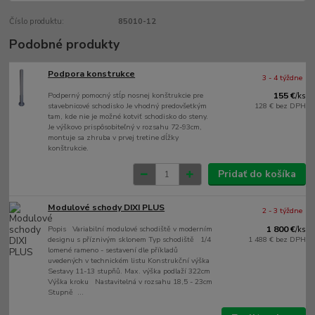
Číslo produktu:
85010-12
Podobné produkty
Podpora konstrukce
3 - 4 týždne
Podperný pomocný stĺp nosnej konštrukcie pre
155 €
/
ks
stavebnicové schodisko Je vhodný predovšetkým
128 €
bez DPH
tam, kde nie je možné kotviť schodisko do steny.
Je výškovo prispôsobiteľný v rozsahu 72-93cm,
montuje sa zhruba v prvej tretine dĺžky
konštrukcie.
Pridať do košíka
Modulové schody DIXI PLUS
2 - 3 týždne
Popis Variabilní modulové schodiště v moderním
1 800 €
/
ks
designu s příznivým sklonem Typ schodiště 1/4
1 488 €
bez DPH
lomené rameno - sestavení dle příkladů
uvedených v technickém listu Konstrukční výška
Sestavy 11-13 stupňů. Max. výška podlaží 322cm
Výška kroku Nastavitelná v rozsahu 18,5 - 23cm
Stupně ...