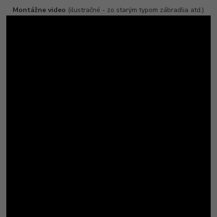
Montážne video
(ilustračné - zo starým typom zábradlia atd.)