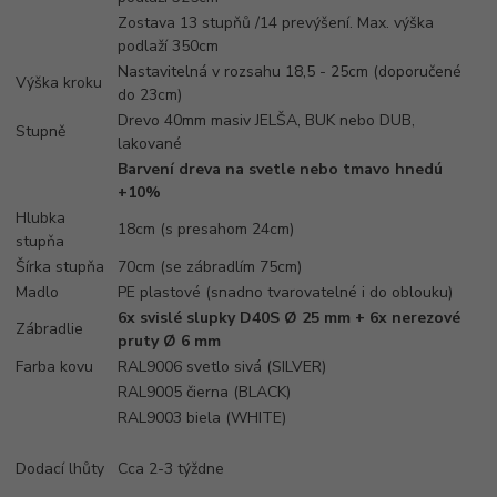
Zostava 13 stupňů /14 prevýšení. Max. výška
podlaží 350cm
Nastavitelná v rozsahu 18,5 - 25cm (doporučené
Výška kroku
do 23cm)
Drevo 40mm masiv JELŠA, BUK nebo DUB,
Stupně
lakované
Barvení dreva na svetle nebo tmavo hnedú
+10%
Hlubka
18cm (s presahom 24cm)
stupňa
Šírka stupňa
70cm (se zábradlím 75cm)
Madlo
PE plastové (snadno tvarovatelné i do oblouku)
6x svislé slupky D40S Ø 25 mm + 6x nerezové
Zábradlie
pruty Ø 6 mm
Farba kovu
RAL9006 svetlo sivá (SILVER)
RAL9005 čierna (BLACK)
RAL9003 biela (WHITE)
Dodací lhůty
Cca 2-3 týždne