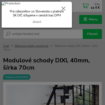
0
ks
0902 180 499
EUR
za
0 €
Po-Čt 7.00 - 16.00 hod. Pá 7.00 - 12.00 hod.
Pre zákazníkov zo Slovenska s platným
SK DIČ účtujeme v cenách bez DPH
Menu
Zatvoriť
Hľadať
Úvod
Modulové schody stavebnice
Modulové schody DIXI, 40mm, šírka
70cm
Modulové schody DIXI, 40mm,
šírka 70cm
Doprava ZADARMO