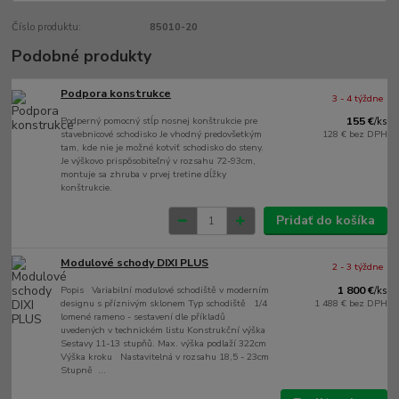
Číslo produktu:
85010-20
Podobné produkty
Podpora konstrukce
3 - 4 týždne
Podperný pomocný stĺp nosnej konštrukcie pre
155 €
/
ks
stavebnicové schodisko Je vhodný predovšetkým
128 €
bez DPH
tam, kde nie je možné kotviť schodisko do steny.
Je výškovo prispôsobiteľný v rozsahu 72-93cm,
montuje sa zhruba v prvej tretine dĺžky
konštrukcie.
Pridať do košíka
Modulové schody DIXI PLUS
2 - 3 týždne
Popis Variabilní modulové schodiště v moderním
1 800 €
/
ks
designu s příznivým sklonem Typ schodiště 1/4
1 488 €
bez DPH
lomené rameno - sestavení dle příkladů
uvedených v technickém listu Konstrukční výška
Sestavy 11-13 stupňů. Max. výška podlaží 322cm
Výška kroku Nastavitelná v rozsahu 18,5 - 23cm
Stupně ...