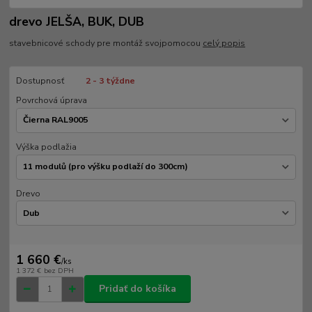
drevo JELŠA, BUK, DUB
stavebnicové schody pre montáž svojpomocou
celý popis
Dostupnosť
2 - 3 týždne
Povrchová úprava
Výška podlažia
Drevo
1 660 €
/
ks
1 372 €
bez DPH
Pridať do košíka