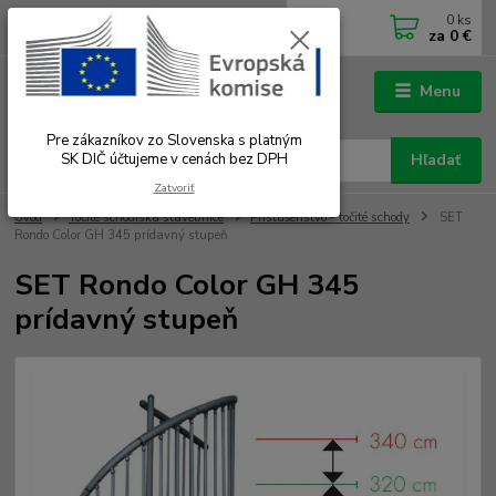
0
ks
0902 180 499
EUR
za
0 €
Po-Čt 7.00 - 16.00 hod. Pá 7.00 - 12.00 hod.
Menu
Pre zákazníkov zo Slovenska s platným
SK DIČ účtujeme v cenách bez DPH
Hľadať
Zatvoriť
Úvod
Točité schodiská stavebnice
Príslušenstvo - točité schody
SET
Rondo Color GH 345 prídavný stupeň
SET Rondo Color GH 345
prídavný stupeň