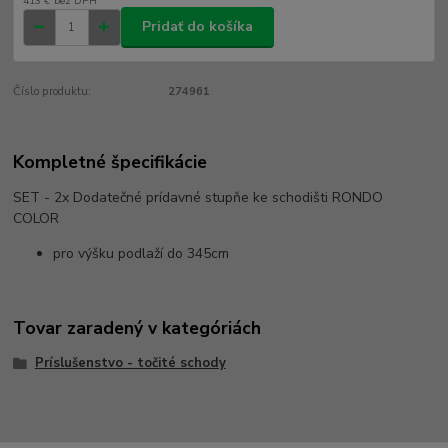
413 €
bez DPH
Pridať do košíka
Číslo produktu:
274961
Kompletné špecifikácie
SET - 2x Dodatečné prídavné stupňe ke schodišti RONDO
COLOR
pro výšku podlaží do 345cm
Tovar zaradený v kategóriách
Príslušenstvo - točité schody