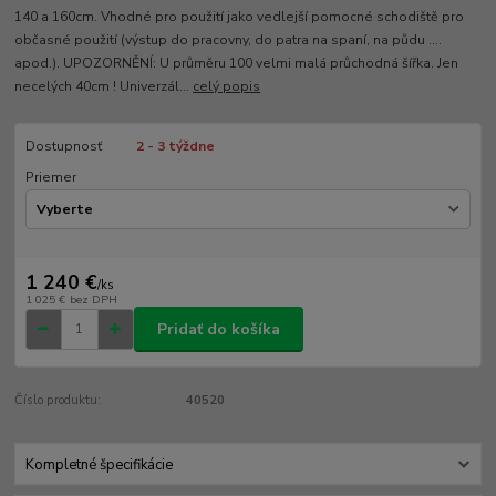
140 a 160cm. Vhodné pro použití jako vedlejší pomocné schodiště pro
občasné použití (výstup do pracovny, do patra na spaní, na půdu ....
apod.). UPOZORNĚNÍ: U průměru 100 velmi malá průchodná šířka. Jen
necelých 40cm ! Univerzál...
celý popis
Dostupnosť
2 - 3 týždne
Priemer
1 240 €
/
ks
1 025 €
bez DPH
Pridať do košíka
Číslo produktu:
40520
Kompletné špecifikácie