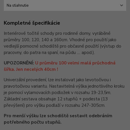
Na stiahnutie
Kompletné špecifikácie
Interiérové točité schody pro rodinné domy, vyráběné
průměry 100, 120, 140 a 160cm. Vhodné pro použití jako
vedlejší pomocné schodiště pro občasné použití (výstup do
pracovny, do patra na spaní, na půdu .... apod.).
UPOZORNĚNÍ:
U průměru 100 velmi malá průchodná
šířka. Jen necelých 40cm !
Univerzální provedení, lze instalovat jako levotočivou i
pravotočivou variantu. Nastavitelná výška jednotlivého kroku
je pomocí vylamovacích podložek v rozsahu 19-23,5m.
Základní sestava obsahuje 12 stupňů + podesta (13
převýšení) pro výšku podlaží v rozsahu 247-305cm.
Pro menší výšku lze schodiště sestavit odebráním
potřebného počtu stupňů.