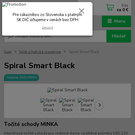
0
ks
0902 180 499
EUR
za
0 €
Po-Čt 7.00 - 16.00 hod. Pá 7.00 - 12.00 hod.
Pre zákazníkov zo Slovenska s platným
SK DIČ účtujeme v cenách bez DPH
Menu
Zatvoriť
Hľadať
Úvod
Točité schodiská stavebnice
Spiral Smart Black
Spiral Smart Black
Doprava ZADARMO
Točité schody MINKA
Interiérové točité schody pro rodinné domy, vyráběné průměry 100, 120,