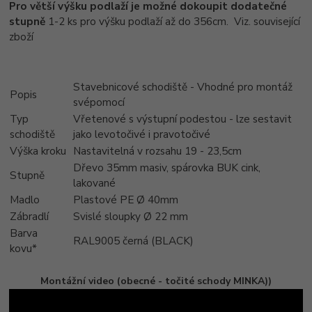
Pro větší výšku podlaží je možné dokoupit dodatečné
stupně
1-2 ks pro výšku podlaží až do 356cm. Viz. související
zboží
Stavebnicové schodiště - Vhodné pro montáž
Popis
svépomocí
Typ
Vřetenové s výstupní podestou - lze sestavit
schodiště
jako levotočivé i pravotočivé
Výška kroku
Nastavitelná v rozsahu 19 - 23,5cm
Dřevo 35mm masiv, spárovka BUK cink,
Stupně
lakované
Madlo
Plastové PE Ø 40mm
Zábradlí
Svislé sloupky Ø 22 mm
Barva
RAL9005 černá (BLACK)
kovu*
Montážní video (obecné - točité schody MINKA))