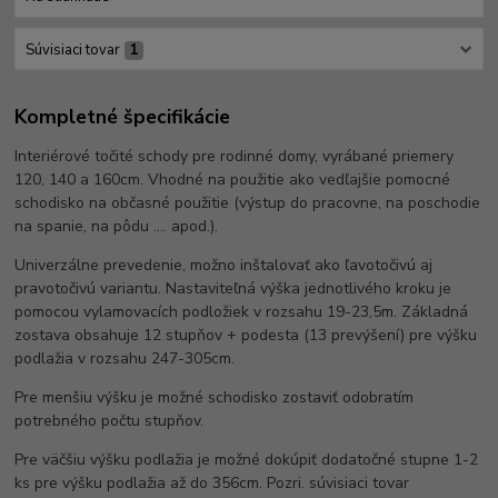
Súvisiaci tovar
1
Kompletné špecifikácie
Interiérové ​​točité schody pre rodinné domy, vyrábané priemery
120, 140 a 160cm. Vhodné na použitie ako vedľajšie pomocné
schodisko na občasné použitie (výstup do pracovne, na poschodie
na spanie, na pôdu .... apod.).
Univerzálne prevedenie, možno inštalovať ako ľavotočivú aj
pravotočivú variantu. Nastaviteľná výška jednotlivého kroku je
pomocou vylamovacích podložiek v rozsahu 19-23,5m. Základná
zostava obsahuje 12 stupňov + podesta (13 prevýšení) pre výšku
podlažia v rozsahu 247-305cm.
Pre menšiu výšku je možné schodisko zostaviť odobratím
potrebného počtu stupňov.
Pre väčšiu výšku podlažia je možné dokúpiť dodatočné stupne 1-2
ks pre výšku podlažia až do 356cm. Pozri. súvisiaci tovar