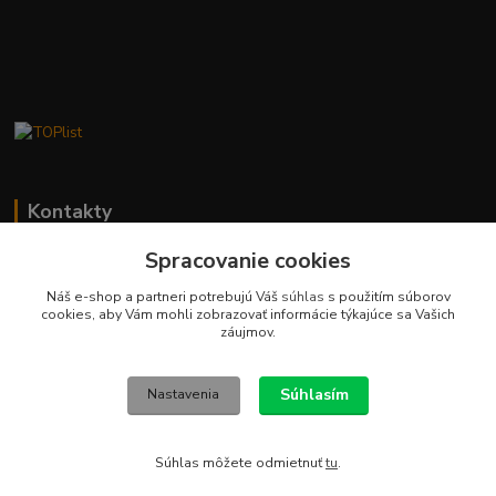
Kontakty
Spracovanie cookies
Stanislav Fuks
0902 180 499
Náš e-shop a partneri potrebujú Váš
súhlas
s použitím súborov
Po-Čt 7.00 - 16.00 hod. Pá 7.00 - 12.00 hod.
cookies, aby Vám mohli zobrazovať informácie týkajúce sa Vašich
záujmov.
info@schodyplus.sk
Súhlasím
Nastavenia
Súhlas môžete odmietnuť
tu
.