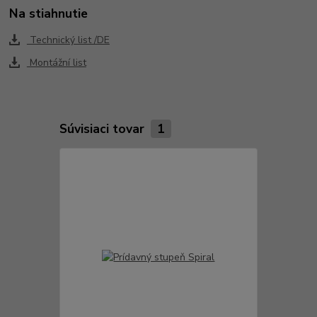
Na stiahnutie
Technický list /DE
Montážní list
Súvisiaci tovar
1