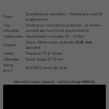
Stavebnicové schodisko - Vhodné pre montáž
Popis
svojpomocne
Typ
Vretenové s výstupnou podestou - je možné
schodiska
zostaviť ako ľavotočivé aj pravotočivé
Výška kroku
Nastavitelná v rozsahu 19 - 23,5cm
Drevo 35mm masiv, spárovka
DUB cink
,
Stupně
lakované
Madlo
Plastové PE Ø 40mm
Zábradlie
Svislé slúpky Ø 22 mm
Barva
RAL9005 černá (BLACK)
kovu*
Montážní video (obecné - točité schody MINKA))