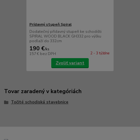
Prídavný stupeň Spiral
Dodatečný přídavný stupeň ke schodišti
SPIRAL WOOD BLACK GH332 pro výšku
podlaží do 332cm
190 €
/
ks
2 - 3 týždne
157 €
bez DPH
Zvoliť variant
Tovar zaradený v kategóriách
Točité schodiská stavebnice