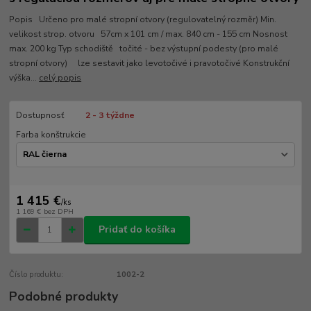
Popis Určeno pro malé stropní otvory (regulovatelný rozměr) Min.
velikost strop. otvoru 57cm x 101 cm / max. 840 cm - 155 cm Nosnost
max. 200 kg Typ schodiště točité - bez výstupní podesty (pro malé
stropní otvory) lze sestavit jako levotočivé i pravotočivé Konstrukční
výška...
celý popis
Dostupnosť
2 - 3 týždne
Farba konštrukcie
1 415 €
/
ks
1 169 €
bez DPH
Pridať do košíka
Číslo produktu:
1002-2
Podobné produkty