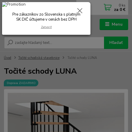
0
ks
0902 180 499
EUR
za
0 €
Po-Čt 7.00 - 16.00 hod. Pá 7.00 - 12.00 hod.
Pre zákazníkov zo Slovenska s platným
SK DIČ účtujeme v cenách bez DPH
Menu
Zatvoriť
Hľadať
Úvod
Točité schodiská stavebnice
Točité schody LUNA
Točité schody LUNA
Doprava ZADARMO