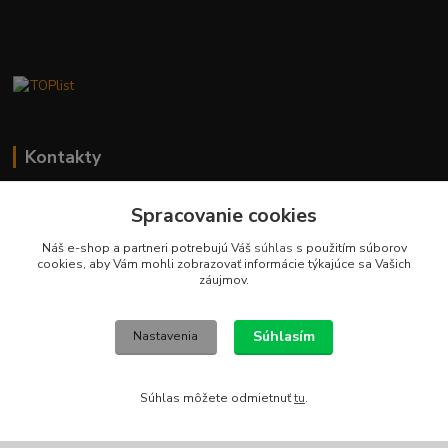
Kontakty
Stanislav Fuks
Spracovanie cookies
0902 180 499
Po-Čt 7.00 - 16.00 hod. Pá 7.00 - 12.00 hod.
Náš e-shop a partneri potrebujú Váš
súhlas
s použitím súborov
cookies, aby Vám mohli zobrazovať informácie týkajúce sa Vašich
info@schodyplus.sk
záujmov.
Súhlasím
Nastavenia
Súhlas môžete odmietnuť
tu
.
Copyright (c) 2012-2024 SCHODYPLUS všetky práva vyhradené
Vytvorené na
Eshop-rychlo.sk