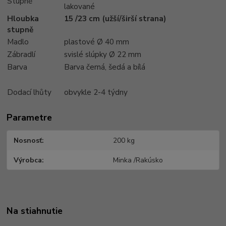
Stupně
lakované
Hloubka
15 /23 cm (užší/širší strana)
stupně
Madlo
plastové Ø 40 mm
Zábradlí
svislé slúpky Ø 22 mm
Barva
Barva černá, šedá a bílá
Dodací lhůty
obvykle 2-4 týdny
Parametre
Nosnosť
200 kg
Výrobca
Minka /Rakúsko
Na stiahnutie