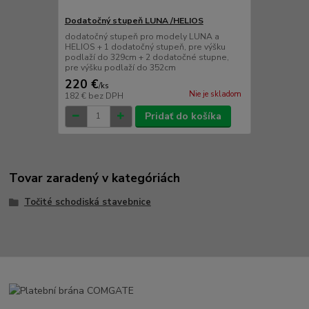
Dodatočný stupeň LUNA /HELIOS
dodatočný stupeň pro modely LUNA a
HELIOS + 1 dodatočný stupeň, pre výšku
podlaží do 329cm + 2 dodatočné stupne,
pre výšku podlaží do 352cm
220 €
/
ks
Nie je skladom
182 €
bez DPH
Pridať do košíka
Tovar zaradený v kategóriách
Točité schodiská stavebnice