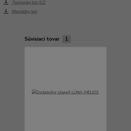
Technický list /CZ
Montážny list
Súvisiaci tovar
1