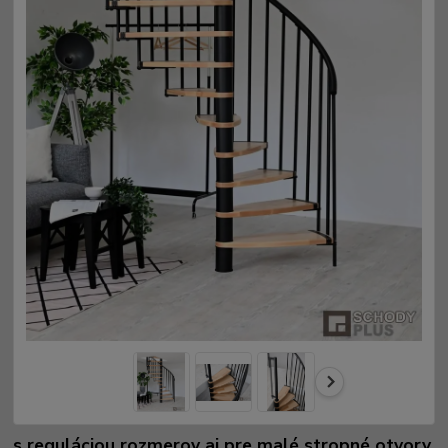
s reguláciou rozmerov aj pre malé stropné otvory