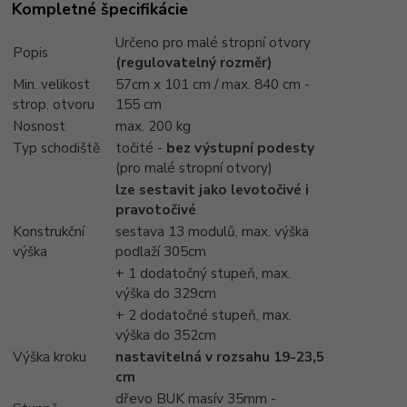
Kompletné špecifikácie
Určeno pro malé stropní otvory
Popis
(regulovatelný rozměr)
Min. velikost
57cm x 101 cm / max. 840 cm -
strop. otvoru
155 cm
Nosnost
max. 200 kg
Typ schodiště
točité -
bez výstupní podesty
(pro malé stropní otvory)
lze sestavit jako levotočivé i
pravotočivé
Konstrukční
sestava 13 modulů, max. výška
výška
podlaží 305cm
+ 1 dodatočný stupeň, max.
výška do 329cm
+ 2 dodatočné stupeň, max.
výška do 352cm
Výška kroku
nastavitelná v rozsahu 19-23,5
cm
dřevo BUK masív 35mm -