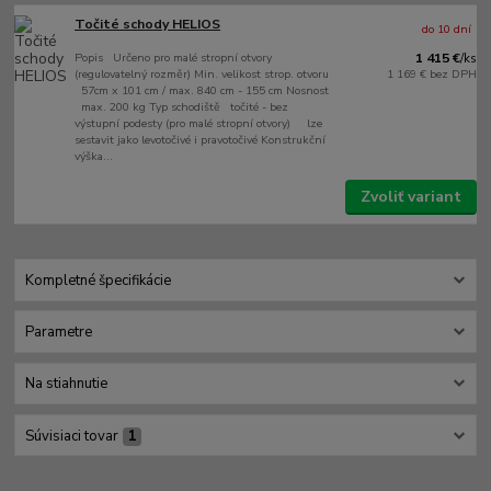
Točité schody HELIOS
do 10 dní
Popis Určeno pro malé stropní otvory
1 415 €
/
ks
(regulovatelný rozměr) Min. velikost strop. otvoru
1 169 €
bez DPH
57cm x 101 cm / max. 840 cm - 155 cm Nosnost
max. 200 kg Typ schodiště točité - bez
výstupní podesty (pro malé stropní otvory) lze
sestavit jako levotočivé i pravotočivé Konstrukční
výška...
Zvoliť variant
Kompletné špecifikácie
Parametre
Na stiahnutie
Súvisiaci tovar
1