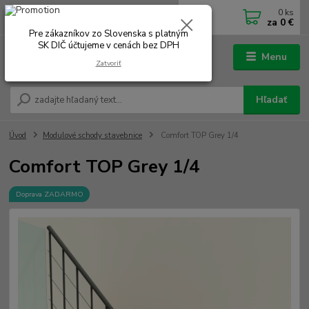
0
ks
0902 180 499
EUR
za
0 €
Po-Čt 7.00 - 16.00 hod. Pá 7.00 - 12.00 hod.
Pre zákazníkov zo Slovenska s platným
SK DIČ účtujeme v cenách bez DPH
Menu
Zatvoriť
Hľadať
Úvod
Modulové schody stavebnice
Comfort TOP Grey 1/4
Comfort TOP Grey 1/4
Doprava ZADARMO