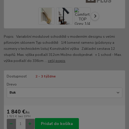
Popis Variabilní modulové schodiště v moderním designu s velmi
příznivým sklonem Typ schodiště 1/4 lomené rameno (půdorysy a
rozmery v technickém listu) Konstrukční výška Základní sestava 12
stupňů. Max. výška podlaží 312cm Možno doobjednat + 1 schod - Max.
výška podlaží do 336cm ...
celý popis
Dostupnosť
2 - 3 týždne
Drevo
1 840 €
/
ks
1 521 €
bez DPH
Pridať do košíka