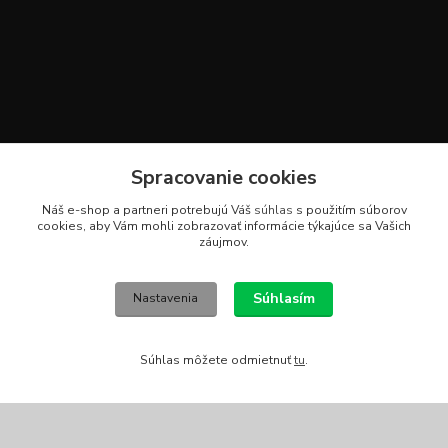
Spracovanie cookies
Náš e-shop a partneri potrebujú Váš
súhlas
s použitím súborov
cookies, aby Vám mohli zobrazovať informácie týkajúce sa Vašich
Kontakty
záujmov.
Stanislav Fuks
Súhlasím
Nastavenia
0902 180 499
Po-Čt 7.00 - 16.00 hod. Pá 7.00 - 12.00 hod.
info@schodyplus.sk
Súhlas môžete odmietnuť
tu
.