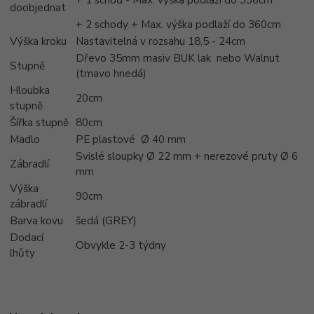
doobjednat
+ 2 schody + Max. výška podlaží do 360cm
Výška kroku
Nastavitelná v rozsahu 18,5 - 24cm
Dřevo 35mm masiv BUK lak nebo Walnut
Stupně
(tmavo hnedá)
Hloubka
20cm
stupně
Šířka stupně
80cm
Madlo
PE plastové Ø 40 mm
Svislé sloupky Ø 22 mm + nerezové pruty Ø 6
Zábradlí
mm
Výška
90cm
zábradlí
Barva kovu
šedá (GREY)
Dodací
Obvykle 2-3 týdny
lhůty