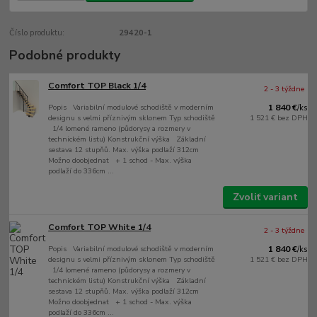
Číslo produktu:
29420-1
Podobné produkty
Comfort TOP Black 1/4
2 - 3 týždne
Popis Variabilní modulové schodiště v moderním
1 840 €
/
ks
designu s velmi příznivým sklonem Typ schodiště
1 521 €
bez DPH
1/4 lomené rameno (půdorysy a rozmery v
technickém listu) Konstrukční výška Základní
sestava 12 stupňů. Max. výška podlaží 312cm
Možno doobjednat + 1 schod - Max. výška
podlaží do 336cm ...
Zvoliť variant
Comfort TOP White 1/4
2 - 3 týždne
Popis Variabilní modulové schodiště v moderním
1 840 €
/
ks
designu s velmi příznivým sklonem Typ schodiště
1 521 €
bez DPH
1/4 lomené rameno (půdorysy a rozmery v
technickém listu) Konstrukční výška Základní
sestava 12 stupňů. Max. výška podlaží 312cm
Možno doobjednat + 1 schod - Max. výška
podlaží do 336cm ...