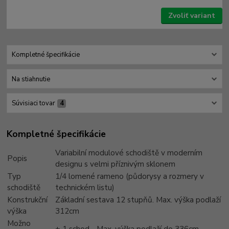
Zvoliť variant
Kompletné špecifikácie
Na stiahnutie
Súvisiaci tovar
4
Kompletné špecifikácie
Variabilní modulové schodiště v moderním
Popis
designu s velmi příznivým sklonem
Typ
1/4 lomené rameno (půdorysy a rozmery v
schodiště
technickém listu)
Konstrukční
Základní sestava 12 stupňů. Max. výška podlaží
výška
312cm
Možno
+ 1 schod - Max. výška podlaží do 336cm