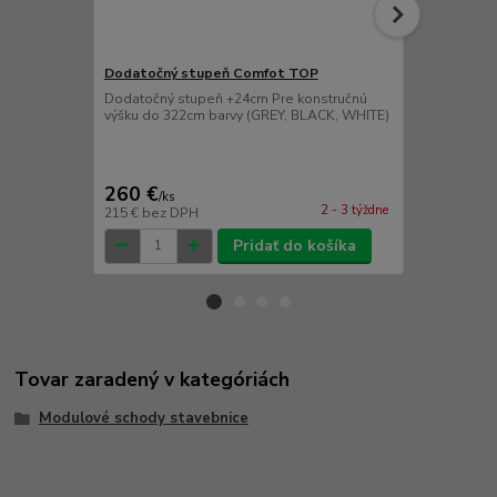
Dodatočný stupeň Comfot TOP
Bočná kotv
Dodatočný stupeň +24cm Pre konstručnú
prídavná boč
výšku do 322cm barvy (GREY, BLACK, WHITE)
(GREY, BLAC
260 €
150 €
/
ks
/
ks
2 - 3 týždne
215 €
bez DPH
124 €
bez D
Pridať do košíka
Tovar zaradený v kategóriách
Modulové schody stavebnice