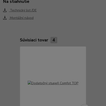
Na stiahnutie
Technický list /DE
Montážní návod
Súvisiaci tovar
4